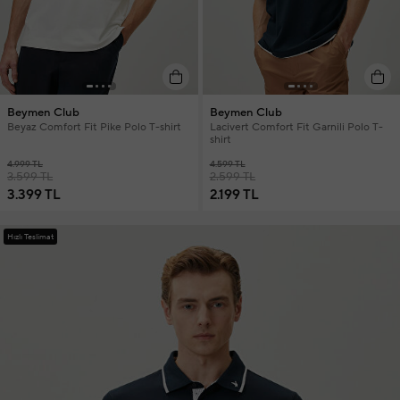
Beymen Club
Beymen Club
Beyaz Comfort Fit Pike Polo T-shirt
Lacivert Comfort Fit Garnili Polo T-
shirt
4.999 TL
4.599 TL
3.599 TL
2.599 TL
3.399 TL
2.199 TL
Hızlı Teslimat