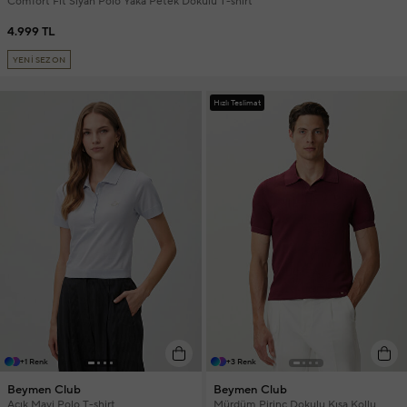
Comfort Fit Siyah Polo Yaka Petek Dokulu T-shirt
4.999 TL
YENİ SEZON
Hızlı Teslimat
+1 Renk
+3 Renk
Beymen Club
Beymen Club
Açık Mavi Polo T-shirt
Mürdüm Pirinç Dokulu Kısa Kollu