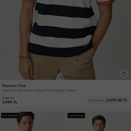
Beymen Club
Comfort Fit Lacivert Beyaz Polo Çizgili T-shirt
5.950 TL
2.099,30 TL
3 ve üzeri
2.999 TL
Hızlı Teslimat
Hızlı Teslimat