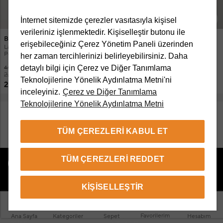
İnternet sitemizde çerezler vasıtasıyla kişisel
verileriniz işlenmektedir. Kişiselleştir butonu ile
Beymen Club
Beymen Club
erişebileceğiniz Çerez Yönetim Paneli üzerinden
Lacivert Beyaz Comfort Fit Marin
Lacivert Beyaz Comfort Fit Çizgili
Polo T-shirt
Polo T-shirt
her zaman tercihlerinizi belirleyebilirsiniz. Daha
detaylı bilgi için Çerez ve Diğer Tanımlama
4.999 TL
4.999 TL
2.799 TL
3.299 TL
Teknolojilerine Yönelik Aydınlatma Metni'ni
2.649 TL
2.899 TL
inceleyiniz.
Çerez ve Diğer Tanımlama
Teknolojilerine Yönelik Aydınlatma Metni
DAHA FAZLA ÜRÜN GÖSTER
TÜM ÇEREZLERI KABUL ET
TÜM ÇEREZLERI REDDET
KIŞISELLEŞTIR
Beymen Club Hakkında
Müşteri Hizmetleri
Favorilerim
Ana Sayfa
Kategoriler
Sepet
Hesabım
Tarihçe
Bize Sorun