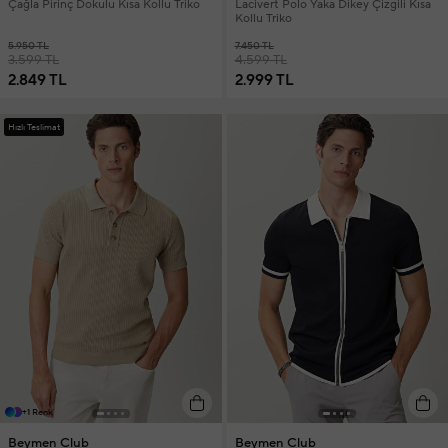
Çağla Pirinç Dokulu Kısa Kollu Triko
Lacivert Polo Yaka Dikey Çizgili Kısa
Kollu Triko
5.950 TL
7.450 TL
3.599 TL
4.599 TL
2.849 TL
2.999 TL
Hızlı Teslimat
+1 Renk
Beymen Club
Beymen Club