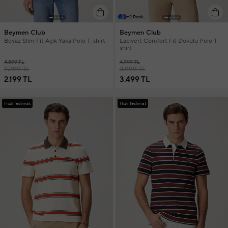
+2 Renk
Beymen Club
Beymen Club
Beyaz Slim Fit Açık Yaka Polo T-shirt
Lacivert Comfort Fit Dokulu Polo T-
shirt
4.599 TL
4.999 TL
2.299 TL
3.999 TL
2.199 TL
3.499 TL
Hızlı Teslimat
Hızlı Teslimat