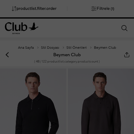
Filtrele
productlist.filter.order
(1)
smartbanner.popup.text
smartbanner.popup.buttontext
Ana Sayfa
Stil Dosyası
Stil Önerileri
Beymen Club
Beymen Club
(
48
/ 122 productlist.category.productcount )