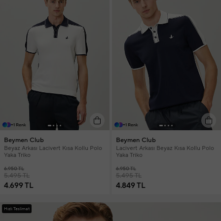
+1 Renk
+1 Renk
Beymen Club
Beymen Club
Beyaz Arkası Lacivert Kısa Kollu Polo
Lacivert Arkası Beyaz Kısa Kollu Polo
Yaka Triko
Yaka Triko
6.950 TL
6.950 TL
5.495 TL
5.495 TL
4.699 TL
4.849 TL
Hızlı Teslimat