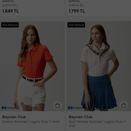
4.599 TL
3.799 TL
2.299 TL
2.499 TL
1.849 TL
1.799 TL
Hızlı Teslimat
Hızlı Teslimat
+3 Renk
+3 Renk
Beymen Club
Beymen Club
Kırmızı Kontrast Logolu Polo T-shirt
Açık Pembe Kontrast Logolu Polo T-
shirt