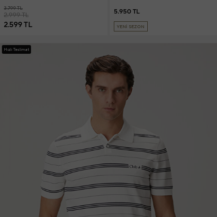
3.799 TL
5.950 TL
2.999 TL
2.599 TL
YENİ SEZON
Hızlı Teslimat