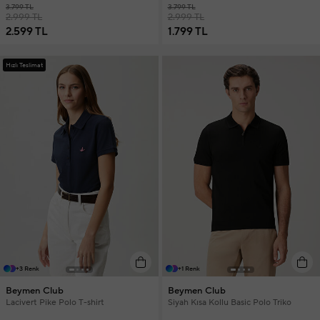
3.799 TL
3.799 TL
2.999 TL
2.999 TL
2.599 TL
1.799 TL
Hızlı Teslimat
+3 Renk
+1 Renk
Beymen Club
Beymen Club
Lacivert Pike Polo T-shirt
Siyah Kısa Kollu Basic Polo Triko