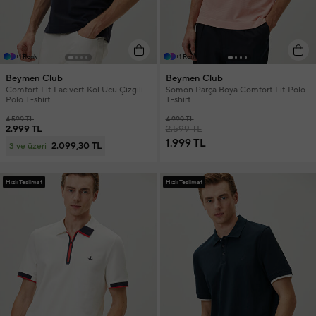
+1 Renk
+1 Renk
Beymen Club
Beymen Club
Comfort Fit Lacivert Kol Ucu Çizgili
Somon Parça Boya Comfort Fit Polo
Polo T-shirt
T-shirt
4.599 TL
4.999 TL
2.999 TL
2.599 TL
1.999 TL
2.099,30 TL
3 ve üzeri
Hızlı Teslimat
Hızlı Teslimat