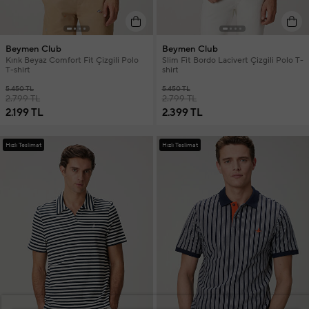
Beymen Club
Beymen Club
Kırık Beyaz Comfort Fit Çizgili Polo
Slim Fit Bordo Lacivert Çizgili Polo T-
T-shirt
shirt
5.450 TL
5.450 TL
2.799 TL
2.799 TL
2.199 TL
2.399 TL
Hızlı Teslimat
Hızlı Teslimat