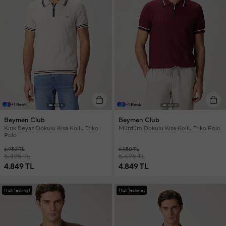
+1 Renk
+1 Renk
Beymen Club
Beymen Club
Kırık Beyaz Dokulu Kısa Kollu Triko
Mürdüm Dokulu Kısa Kollu Triko Polo
Polo
6.950 TL
6.950 TL
5.495 TL
5.495 TL
4.849 TL
4.849 TL
Hızlı Teslimat
Hızlı Teslimat