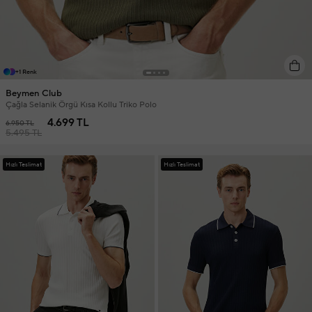
+1 Renk
Beymen Club
Çağla Selanik Örgü Kısa Kollu Triko Polo
4.699 TL
6.950 TL
5.495 TL
Hızlı Teslimat
Hızlı Teslimat