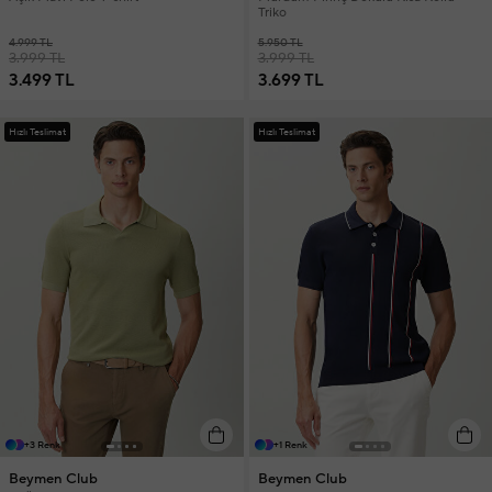
Triko
4.999 TL
5.950 TL
3.999 TL
3.999 TL
3.499 TL
3.699 TL
Hızlı Teslimat
Hızlı Teslimat
+3 Renk
+1 Renk
Beymen Club
Beymen Club