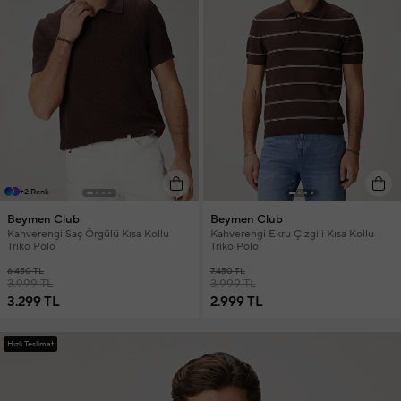
+2 Renk
Beymen Club
Beymen Club
Kahverengi Saç Örgülü Kısa Kollu
Kahverengi Ekru Çizgili Kısa Kollu
Triko Polo
Triko Polo
6.450 TL
7.450 TL
3.999 TL
3.999 TL
3.299 TL
2.999 TL
Hızlı Teslimat