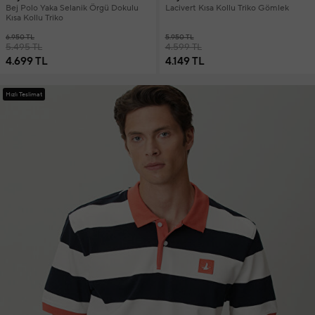
Bej Polo Yaka Selanik Örgü Dokulu
Lacivert Kısa Kollu Triko Gömlek
Kısa Kollu Triko
6.950 TL
5.950 TL
5.495 TL
4.599 TL
4.699 TL
4.149 TL
Hızlı Teslimat