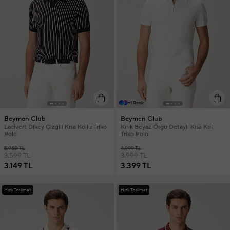
+1 Renk
Beymen Club
Beymen Club
Lacivert Dikey Çizgili Kısa Kollu Triko
Kırık Beyaz Örgü Detaylı Kısa Kol
Polo
Triko Polo
5.950 TL
4.999 TL
3.599 TL
3.999 TL
3.149 TL
3.399 TL
Hızlı Teslimat
Hızlı Teslimat