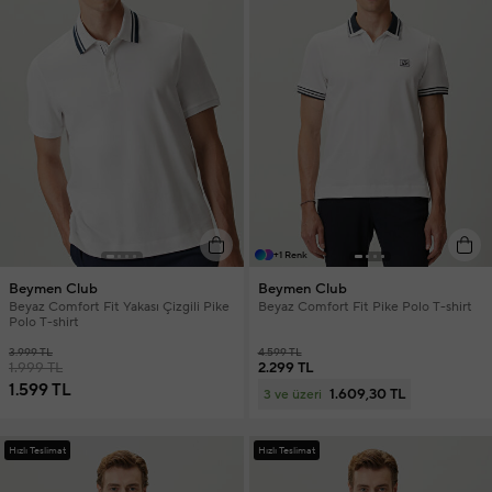
+1 Renk
Beymen Club
Beymen Club
Beyaz Comfort Fit Yakası Çizgili Pike
Beyaz Comfort Fit Pike Polo T-shirt
Polo T-shirt
3.999 TL
4.599 TL
1.999 TL
2.299 TL
1.599 TL
1.609,30 TL
3 ve üzeri
Hızlı Teslimat
Hızlı Teslimat