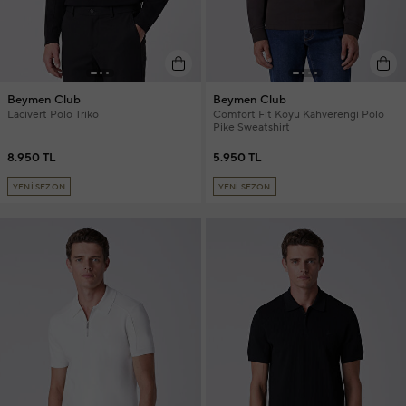
Beymen Club
Beymen Club
Lacivert Polo Triko
Comfort Fit Koyu Kahverengi Polo
Pike Sweatshirt
8.950 TL
5.950 TL
YENİ SEZON
YENİ SEZON