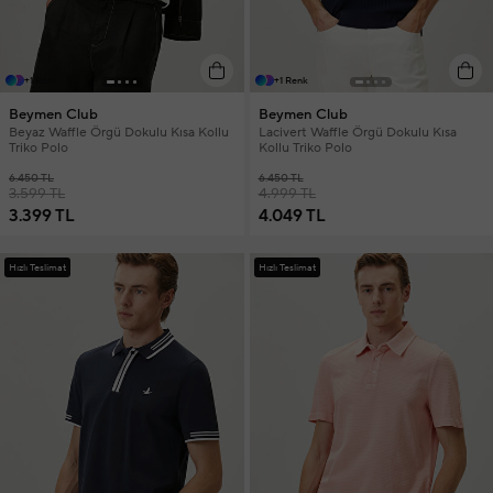
+1 Renk
+1 Renk
Beymen Club
Beymen Club
Beyaz Waffle Örgü Dokulu Kısa Kollu
Lacivert Waffle Örgü Dokulu Kısa
Triko Polo
Kollu Triko Polo
6.450 TL
6.450 TL
3.599 TL
4.999 TL
3.399 TL
4.049 TL
Hızlı Teslimat
Hızlı Teslimat