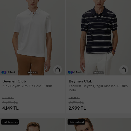
+1 Renk
+1 Renk
Beymen Club
Beymen Club
Kırık Beyaz Slim Fit Polo T-shirt
Lacivert Beyaz Çizgili Kısa Kollu Triko
Polo
5.950 TL
7.450 TL
4.599 TL
3.999 TL
4.149 TL
2.999 TL
Hızlı Teslimat
Hızlı Teslimat