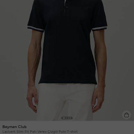
Beymen Club
Lacivert Slim Fit Patı Verev Çizgili Polo T-shirt