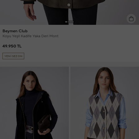
Beymen Club
Koyu Yeşil Kadife Yaka Deri Mont
49.950 TL
YENİ SEZON