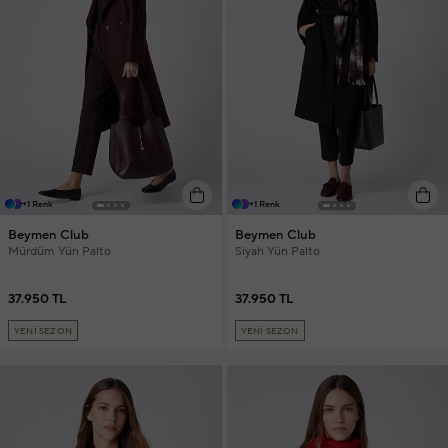
+1 Renk
+1 Renk
Beymen Club
Beymen Club
Mürdüm Yün Palto
Siyah Yün Palto
37.950 TL
37.950 TL
YENİ SEZON
YENİ SEZON