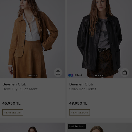
+1 Renk
Beymen Club
Beymen Club
Deve Tüyü Süet Mont
Siyah Deri Ceket
45.950 TL
49.950 TL
YENİ SEZON
YENİ SEZON
Hızlı Teslimat