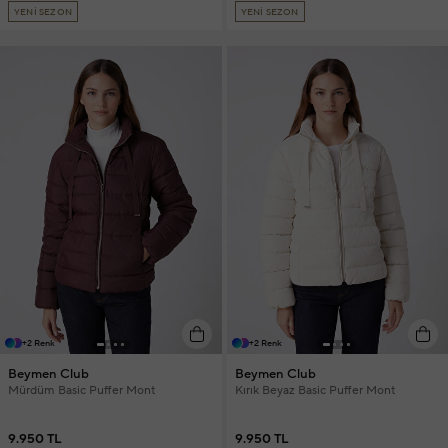
YENİ SEZON
YENİ SEZON
+2 Renk
+2 Renk
Beymen Club
Beymen Club
Mürdüm Basic Puffer Mont
Kırık Beyaz Basic Puffer Mont
9.950 TL
9.950 TL