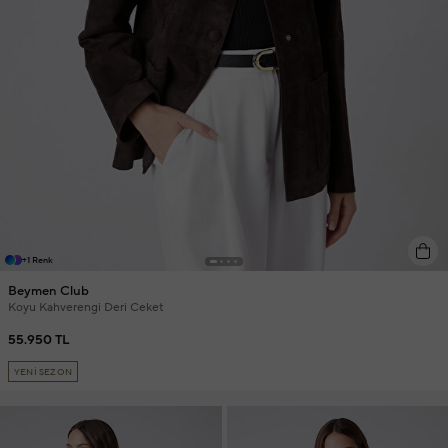
+1 Renk
Beymen Club
Koyu Kahverengi Deri Ceket
55.950 TL
YENİ SEZON