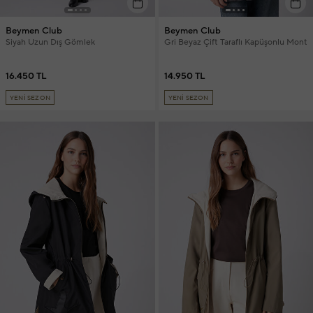
Beymen Club
Beymen Club
Siyah Uzun Dış Gömlek
Gri Beyaz Çift Taraflı Kapüşonlu Mont
16.450 TL
14.950 TL
YENİ SEZON
YENİ SEZON