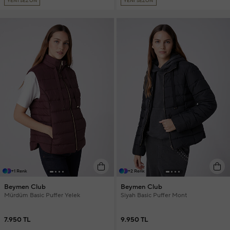
YENİ SEZON
YENİ SEZON
+1 Renk
+2 Renk
Beymen Club
Beymen Club
Mürdüm Basic Puffer Yelek
Siyah Basic Puffer Mont
7.950 TL
9.950 TL