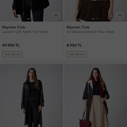
Beymen Club
Beymen Club
Lacviert Çift Taraflı Yün Yelek
Gri Baklava Desenli Triko Yelek
49.950 TL
8.950 TL
YENİ SEZON
YENİ SEZON