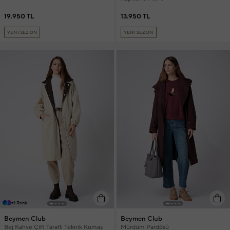
19.950 TL
13.950 TL
YENİ SEZON
YENİ SEZON
+1 Renk
Beymen Club
Beymen Club
Bej Kahve Çift Taraflı Teknik Kumaş
Mürdüm Pardösü