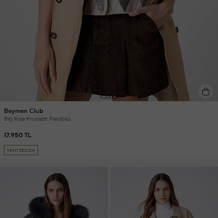
Beymen Club
Bej Kısa Kruvaze Pardösü
17.950 TL
YENİ SEZON