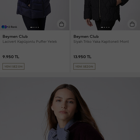
+2 Renk
Beymen Club
Beymen Club
Lacivert Kapüşonlu Puffer Yelek
Siyah Triko Yaka Kapitoneli Mont
9.950 TL
13.950 TL
YENİ SEZON
YENİ SEZON