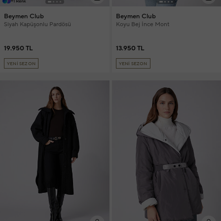
+1 Renk
Beymen Club
Beymen Club
Siyah Kapüşonlu Pardösü
Koyu Bej İnce Mont
19.950 TL
13.950 TL
YENİ SEZON
YENİ SEZON