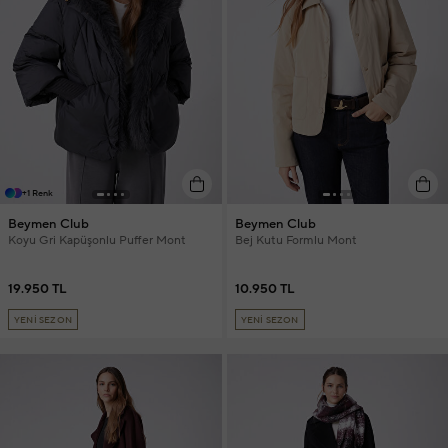
+1 Renk
Beymen Club
Beymen Club
Koyu Gri Kapüşonlu Puffer Mont
Bej Kutu Formlu Mont
19.950 TL
10.950 TL
YENİ SEZON
YENİ SEZON