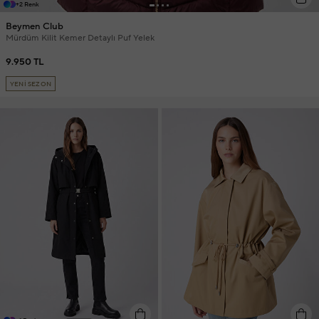
+2 Renk
Beymen Club
Mürdüm Kilit Kemer Detaylı Puf Yelek
9.950 TL
YENİ SEZON