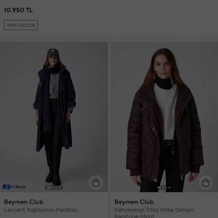
10.950 TL
YENİ SEZON
+1 Renk
Beymen Club
Beymen Club
Lacivert Kapüşonlu Pardösü
Kahverengi Triko Hırka Detaylı
Kapitone Mont