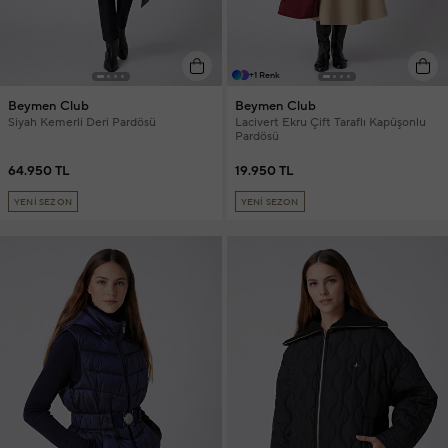
+1 Renk
Beymen Club
Beymen Club
Siyah Kemerli Deri Pardösü
Lacivert Ekru Çift Taraflı Kapüşonlu
Pardösü
64.950 TL
19.950 TL
YENİ SEZON
YENİ SEZON