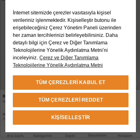
İnternet sitemizde çerezler vasıtasıyla kişisel
verileriniz işlenmektedir. Kişiselleştir butonu ile
erişebileceğiniz Çerez Yönetim Paneli üzerinden
her zaman tercihlerinizi belirleyebilirsiniz. Daha
detaylı bilgi için Çerez ve Diğer Tanımlama
Teknolojilerine Yönelik Aydınlatma Metni'ni
inceleyiniz.
Çerez ve Diğer Tanımlama
Teknolojilerine Yönelik Aydınlatma Metni
TÜM ÇEREZLERI KABUL ET
Beymen Club
Beymen Club
TÜM ÇEREZLERI REDDET
Siyah Teknik Kumaş Uzun Yelek
Taş Astarsız Keten Pardösü
10.950 TL
19.950 TL
KIŞISELLEŞTIR
7.995 TL
10.995 TL
6.795 TL
8.495 TL
Favorilerim
Ana Sayfa
Kategoriler
Sepet
Hesabım