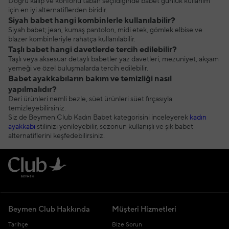
Doğru kalıp ve konforlu taban seçildiğinde babet günlük kullanım
için en iyi alternatiflerden biridir.
Siyah babet hangi kombinlerle kullanılabilir?
Siyah babet; jean, kumaş pantolon, midi etek, gömlek elbise ve
blazer kombinleriyle rahatça kullanılabilir.
Taşlı babet hangi davetlerde tercih edilebilir?
Taşlı veya aksesuar detaylı babetler yaz davetleri, mezuniyet, akşam
yemeği ve özel buluşmalarda tercih edilebilir.
Babet ayakkabıların bakım ve temizliği nasıl
yapılmalıdır?
Deri ürünleri nemli bezle, süet ürünleri süet fırçasıyla
temizleyebilirsiniz.
Siz de Beymen Club Kadın Babet kategorisini inceleyerek
kadın
ayakkabı
stilinizi yenileyebilir, sezonun kullanışlı ve şık babet
alternatiflerini keşfedebilirsiniz.
Beymen Club Hakkında
Müşteri Hizmetleri
Tarihçe
Bize Sorun