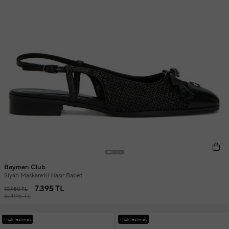
Beymen Club
Siyah Maskaretli Hasır Babet
7.395 TL
10.950 TL
8.495 TL
Hızlı Teslimat
Hızlı Teslimat