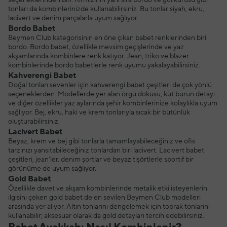
tonları da kombinlerinizde kullanabilirsiniz. Bu tonlar siyah, ekru,
lacivert ve denim parçalarla uyum sağlıyor.
Bordo Babet
Beymen Club kategorisinin en öne çıkan babet renklerinden biri
bordo. Bordo babet, özellikle mevsim geçişlerinde ve yaz
akşamlarında kombinlere renk katıyor. Jean, triko ve blazer
kombinlerinde bordo babetlerle renk uyumu yakalayabilirsiniz.
Kahverengi Babet
Doğal tonları sevenler için kahverengi babet çeşitleri de çok yönlü
seçeneklerden. Modellerde yer alan örgü dokusu, küt burun detayı
ve diğer özellikler yaz aylarında şehir kombinlerinize kolaylıkla uyum
sağlıyor. Bej, ekru, haki ve krem tonlarıyla sıcak bir bütünlük
oluşturabilirsiniz.
Lacivert Babet
Beyaz, krem ve bej gibi tonlarla tamamlayabileceğiniz ve ofis
tarzınızı yansıtabileceğiniz tonlardan biri lacivert. Lacivert babet
çeşitleri, jean’ler, denim şortlar ve beyaz tişörtlerle sportif bir
görünüme de uyum sağlıyor.
Gold Babet
Özellikle davet ve akşam kombinlerinde metalik etki isteyenlerin
ilgisini çeken gold babet de en sevilen Beymen Club modelleri
arasında yer alıyor. Altın tonlarını dengelemek için toprak tonlarını
kullanabilir; aksesuar olarak da gold detayları tercih edebilirsiniz.