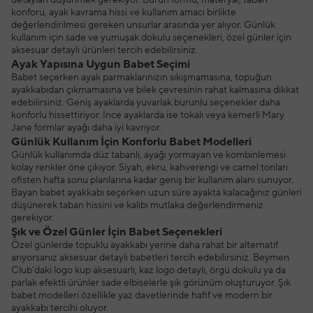
konforu, ayak kavrama hissi ve kullanım amacı birlikte
değerlendirilmesi gereken unsurlar arasında yer alıyor. Günlük
kullanım için sade ve yumuşak dokulu seçenekleri, özel günler için
aksesuar detaylı ürünleri tercih edebilirsiniz.
Ayak Yapısına Uygun Babet Seçimi
Babet seçerken ayak parmaklarınızın sıkışmamasına, topuğun
ayakkabıdan çıkmamasına ve bilek çevresinin rahat kalmasına dikkat
edebilirsiniz. Geniş ayaklarda yuvarlak burunlu seçenekler daha
konforlu hissettiriyor. İnce ayaklarda ise tokalı veya kemerli Mary
Jane formlar ayağı daha iyi kavrıyor.
Günlük Kullanım İçin Konforlu Babet Modelleri
Günlük kullanımda düz tabanlı, ayağı yormayan ve kombinlemesi
kolay renkler öne çıkıyor. Siyah, ekru, kahverengi ve camel tonları
ofisten hafta sonu planlarına kadar geniş bir kullanım alanı sunuyor.
Bayan babet ayakkabı seçerken uzun süre ayakta kalacağınız günleri
düşünerek taban hissini ve kalıbı mutlaka değerlendirmeniz
gerekiyor.
Şık ve Özel Günler İçin Babet Seçenekleri
Özel günlerde topuklu ayakkabı yerine daha rahat bir alternatif
arıyorsanız aksesuar detaylı babetleri tercih edebilirsiniz. Beymen
Club’daki logo kup aksesuarlı, kaz logo detaylı, örgü dokulu ya da
parlak efektli ürünler sade elbiselerle şık görünüm oluşturuyor. Şık
babet modelleri özellikle yaz davetlerinde hafif ve modern bir
ayakkabı tercihi oluyor.