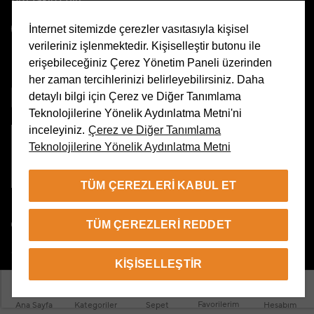
İnternet sitemizde çerezler vasıtasıyla kişisel
verileriniz işlenmektedir. Kişiselleştir butonu ile
erişebileceğiniz Çerez Yönetim Paneli üzerinden
Uygulamamızı İndirin
her zaman tercihlerinizi belirleyebilirsiniz. Daha
detaylı bilgi için Çerez ve Diğer Tanımlama
Teknolojilerine Yönelik Aydınlatma Metni'ni
inceleyiniz.
Çerez ve Diğer Tanımlama
Teknolojilerine Yönelik Aydınlatma Metni
Çerez Yönetim Paneli
TÜM ÇEREZLERI KABUL ET
TR
TÜM ÇEREZLERI REDDET
© 2026 Beymen Tüm Hakları Saklıdır
KIŞISELLEŞTIR
Favorilerim
Ana Sayfa
Kategoriler
Sepet
Hesabım