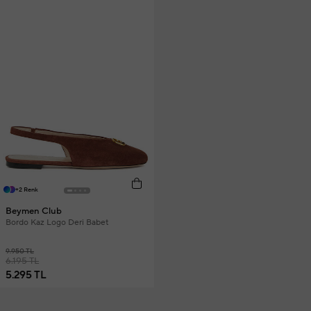
+2 Renk
Beymen Club
Bordo Kaz Logo Deri Babet
9.950 TL
6.195 TL
5.295 TL