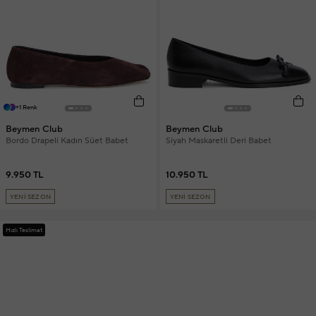
+1 Renk
Beymen Club
Beymen Club
Bordo Drapeli Kadın Süet Babet
Siyah Maskaretli Deri Babet
9.950 TL
10.950 TL
YENİ SEZON
YENİ SEZON
Hızlı Teslimat