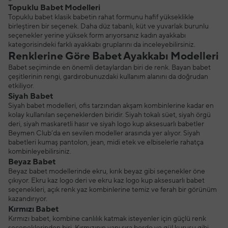
Topuklu Babet Modelleri
Topuklu babet klasik babetin rahat formunu hafif yükseklikle
birleştiren bir seçenek. Daha düz tabanlı, küt ve yuvarlak burunlu
seçenekler yerine yüksek form arıyorsanız kadın ayakkabı
kategorisindeki farklı ayakkabı gruplarını da inceleyebilirsiniz.
Renklerine Göre Babet Ayakkabı Modelleri
Babet seçiminde en önemli detaylardan biri de renk. Bayan babet
çeşitlerinin rengi, gardırobunuzdaki kullanım alanını da doğrudan
etkiliyor.
Siyah Babet
Siyah babet modelleri, ofis tarzından akşam kombinlerine kadar en
kolay kullanılan seçeneklerden biridir. Siyah tokalı süet, siyah örgü
deri, siyah maskaretli hasır ve siyah logo kup aksesuarlı babetler
Beymen Club’da en sevilen modeller arasında yer alıyor. Siyah
babetleri kumaş pantolon, jean, midi etek ve elbiselerle rahatça
kombinleyebilirsiniz.
Beyaz Babet
Beyaz babet modellerinde ekru, kırık beyaz gibi seçenekler öne
çıkıyor. Ekru kaz logo deri ve ekru kaz logo kup aksesuarlı babet
seçenekleri, açık renk yaz kombinlerine temiz ve ferah bir görünüm
kazandırıyor.
Kırmızı Babet
Kırmızı babet, kombine canlılık katmak isteyenler için güçlü renk
seçeneklerinden biri. Kırmızının yanı sıra bordo ve gül kurusu gibi