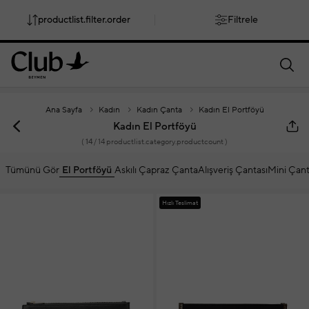
productlist.filter.order
Filtrele
smartbanner.popup.text
smartbanner.popup.buttontext
Ana Sayfa
Kadın
Kadın Çanta
Kadın El Portföyü
Kadın El Portföyü
(
14
/ 14 productlist.category.productcount )
Tümünü Gör
El Portföyü
Askılı Çapraz Çanta
Alışveriş Çantası
Mini Çan
Hızlı Teslimat