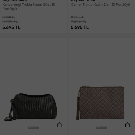
Kahverengi Troklu Kadın Süet El
Camel Troklu Kadın Deri El Portföyü
Portföyü
11.950 TL
11.950 TL
7.495 TL
9.295 TL
5.695 TL
5.695 TL