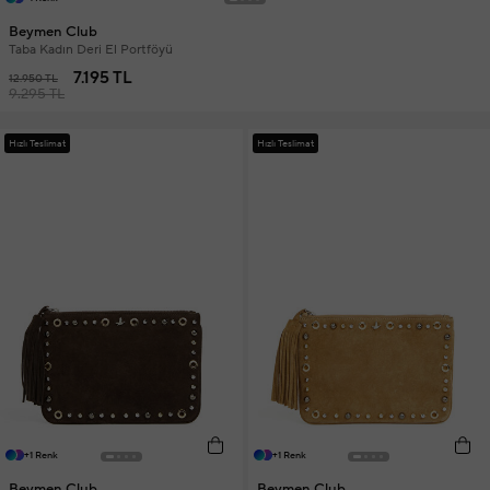
Beymen Club
Taba Kadın Deri El Portföyü
7.195 TL
12.950 TL
9.295 TL
Hızlı Teslimat
Hızlı Teslimat
+1 Renk
+1 Renk
Beymen Club
Beymen Club