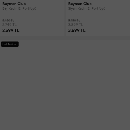
Beymen Club
Beymen Club
Bej Kadın El Portföyü
Siyah Kadın El Portföyü
5.450 TL
5.450 TL
2.749 TL
3.899 TL
2.599 TL
3.699 TL
Hızlı Teslimat