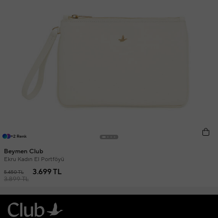
+2 Renk
Beymen Club
Ekru Kadın El Portföyü
3.699 TL
5.450 TL
3.899 TL