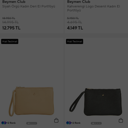
Beymen Club
Beymen Club
Siyah Örgü Kadın Deri El Portföyü
Kahverengi Logo Desenli Kadın El
Portföyü
18.950 TL
5.950 TL
14.995 TL
4.695 TL
12.795 TL
4.149 TL
Hızlı Teslimat
Hızlı Teslimat
+2 Renk
+2 Renk