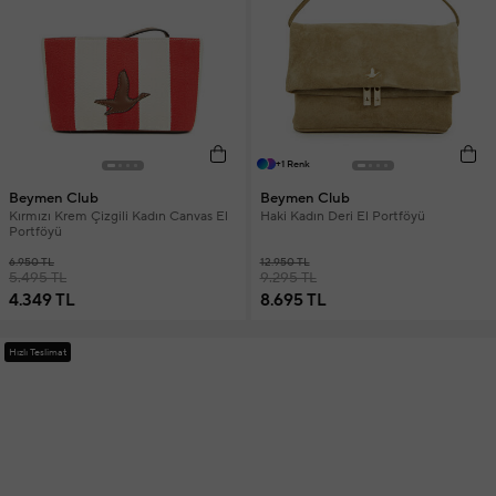
+1 Renk
Beymen Club
Beymen Club
Kırmızı Krem Çizgili Kadın Canvas El
Haki Kadın Deri El Portföyü
Portföyü
6.950 TL
12.950 TL
5.495 TL
9.295 TL
4.349 TL
8.695 TL
Hızlı Teslimat