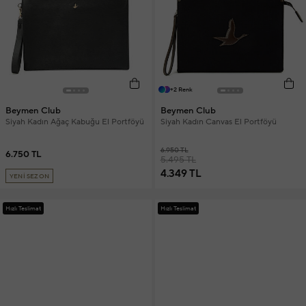
+2 Renk
Beymen Club
Beymen Club
Siyah Kadın Ağaç Kabuğu El Portföyü
Siyah Kadın Canvas El Portföyü
6.950 TL
6.750 TL
5.495 TL
4.349 TL
YENİ SEZON
Hızlı Teslimat
Hızlı Teslimat