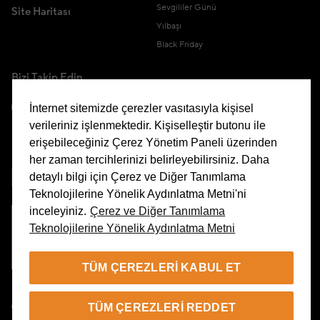
Sevgililer Günü
Site Haritası
Yılbaşı
Black Friday
Bizi Takip Edin
İnternet sitemizde çerezler vasıtasıyla kişisel
verileriniz işlenmektedir. Kişiselleştir butonu ile
erişebileceğiniz Çerez Yönetim Paneli üzerinden
Uygulamamızı İndirin
her zaman tercihlerinizi belirleyebilirsiniz. Daha
detaylı bilgi için Çerez ve Diğer Tanımlama
Teknolojilerine Yönelik Aydınlatma Metni'ni
inceleyiniz.
Çerez ve Diğer Tanımlama
Teknolojilerine Yönelik Aydınlatma Metni
Çerez Yönetim Paneli
TÜM ÇEREZLERI KABUL ET
TR
TÜM ÇEREZLERI REDDET