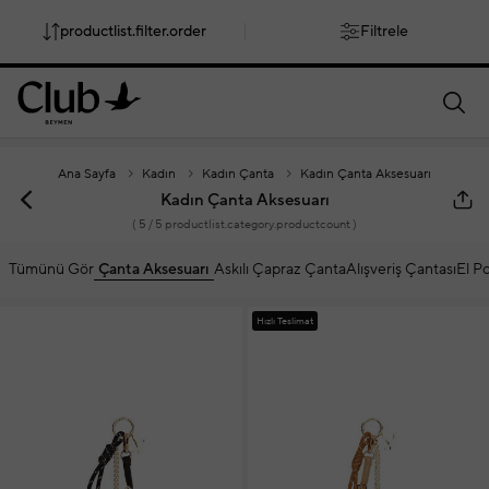
productlist.filter.order
Filtrele
smartbanner.popup.text
smartbanner.popup.buttontext
Ana Sayfa
Kadın
Kadın Çanta
Kadın Çanta Aksesuarı
Kadın Çanta Aksesuarı
(
5
/ 5 productlist.category.productcount )
Tümünü Gör
Çanta Aksesuarı
Askılı Çapraz Çanta
Alışveriş Çantası
El P
Hızlı Teslimat