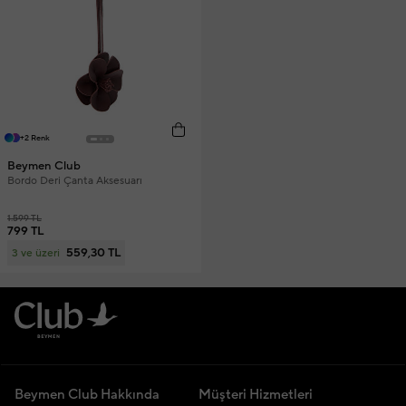
+2 Renk
Beymen Club
Bordo Deri Çanta Aksesuarı
1.599 TL
799 TL
559,30 TL
3 ve üzeri
Beymen Club Hakkında
Müşteri Hizmetleri