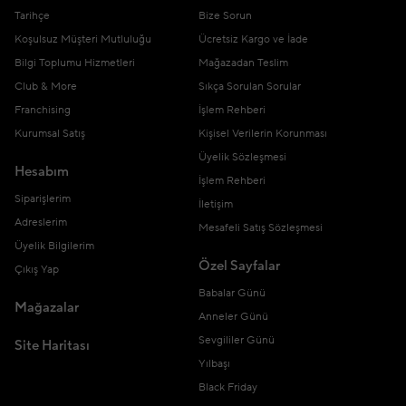
Tarihçe
Bize Sorun
Koşulsuz Müşteri Mutluluğu
Ücretsiz Kargo ve İade
Bilgi Toplumu Hizmetleri
Mağazadan Teslim
Club & More
Sıkça Sorulan Sorular
Franchising
İşlem Rehberi
Kurumsal Satış
Kişisel Verilerin Korunması
Üyelik Sözleşmesi
Hesabım
İşlem Rehberi
Siparişlerim
İletişim
Adreslerim
Mesafeli Satış Sözleşmesi
Üyelik Bilgilerim
Özel Sayfalar
Çıkış Yap
Babalar Günü
Mağazalar
Anneler Günü
Sevgililer Günü
Site Haritası
Yılbaşı
Black Friday