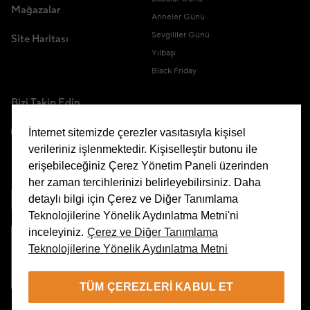
Mağazalar
Anneler Günü
Sevgililer Günü
Site Haritası
Yılbaşı
Black Friday
Bizi Takip Edin
İnternet sitemizde çerezler vasıtasıyla kişisel
verileriniz işlenmektedir. Kişiselleştir butonu ile
erişebileceğiniz Çerez Yönetim Paneli üzerinden
Uygulamamızı İndirin
her zaman tercihlerinizi belirleyebilirsiniz. Daha
detaylı bilgi için Çerez ve Diğer Tanımlama
Teknolojilerine Yönelik Aydınlatma Metni'ni
inceleyiniz.
Çerez ve Diğer Tanımlama
Teknolojilerine Yönelik Aydınlatma Metni
Çerez Yönetim Paneli
TÜM ÇEREZLERI KABUL ET