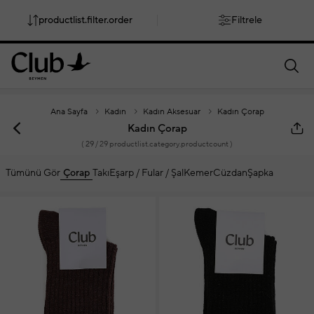
productlist.filter.order
Filtrele
smartbanner.popup.text
smartbanner.popup.buttontext
Ana Sayfa
Kadın
Kadın Aksesuar
Kadın Çorap
Kadın Çorap
(
29
/ 29 productlist.category.productcount )
Tümünü Gör
Çorap
Takı
Eşarp / Fular / Şal
Kemer
Cüzdan
Şapka