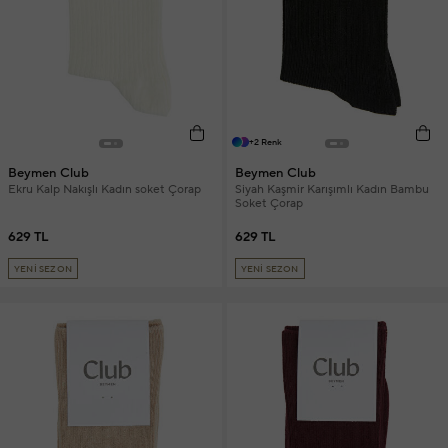
+2 Renk
Beymen Club
Beymen Club
Ekru Kalp Nakışlı Kadın soket Çorap
Siyah Kaşmir Karışımlı Kadın Bambu
Soket Çorap
629 TL
629 TL
YENİ SEZON
YENİ SEZON