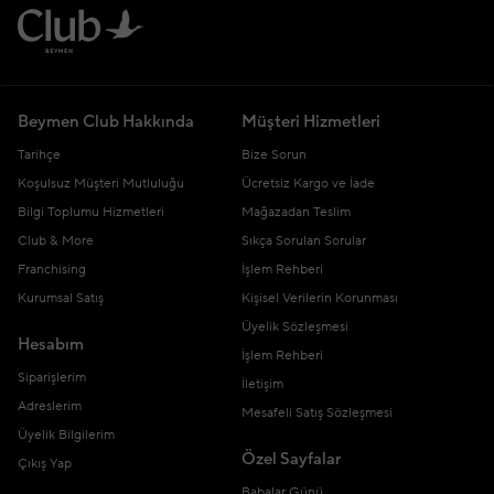
Beymen Club Hakkında
Müşteri Hizmetleri
Tarihçe
Bize Sorun
Koşulsuz Müşteri Mutluluğu
Ücretsiz Kargo ve İade
Bilgi Toplumu Hizmetleri
Mağazadan Teslim
Club & More
Sıkça Sorulan Sorular
Franchising
İşlem Rehberi
Kurumsal Satış
Kişisel Verilerin Korunması
Üyelik Sözleşmesi
Hesabım
İşlem Rehberi
Siparişlerim
İletişim
Adreslerim
Mesafeli Satış Sözleşmesi
Üyelik Bilgilerim
Özel Sayfalar
Çıkış Yap
Babalar Günü