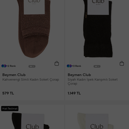
+2 Renk
+3 Renk
Beymen Club
Beymen Club
Kahverengi Simli Kadın Soket Çorap
Siyah Kadın İpek Karışımlı Soket
Çorap
579 TL
1.149 TL
Hızlı Teslimat