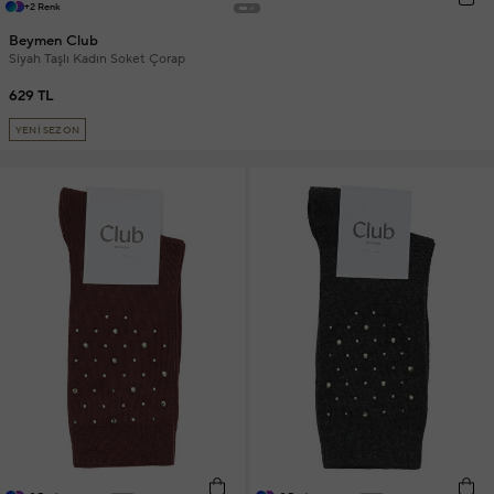
+2 Renk
Beymen Club
Siyah Taşlı Kadın Soket Çorap
629 TL
YENİ SEZON