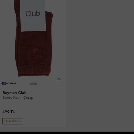
+3 Renk
Beymen Club
Bordo Kadın Çorap
499 TL
YENİ SEZON