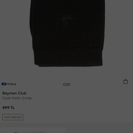
+3 Renk
Beymen Club
Siyah Kadın Çorap
499 TL
YENİ SEZON