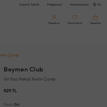
Sipariş Takibi
Mağazalar
Kampanyalar
TR
Hesabım
Favorilerim
Sepetim
Kadın Çorap
Beymen Club
Gri Kaz Nakışlı Kadın Çorap
529 TL
Renk
Gri