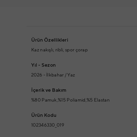
Ürün Özellikleri
Kaz nakışlı, ribli, spor çorap
Yıl - Sezon
2026 - İlkbahar / Yaz
İçerik ve Bakım
%80 Pamuk,%15 Poliamid,%5 Elastan
Ürün Kodu
102346330_019