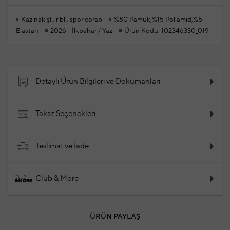
Kaz nakışlı, ribli, spor çorap
%80 Pamuk,%15 Poliamid,%5
Elastan
2026 - İlkbahar / Yaz
Ürün Kodu: 102346330_019
Detaylı Ürün Bilgileri ve Dokümanları
Taksit Seçenekleri
Teslimat ve İade
Club & More
ÜRÜN PAYLAŞ