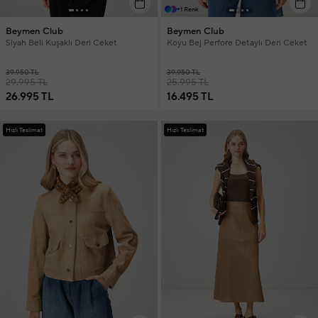
+1 Renk
Beymen Club
Beymen Club
Siyah Beli Kuşaklı Deri Ceket
Koyu Bej Perfore Detaylı Deri Ceket
39.950 TL
39.950 TL
29.995 TL
25.995 TL
26.995 TL
16.495 TL
Hızlı Teslimat
Hızlı Teslimat