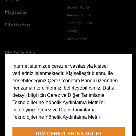
Babalar Günü
Mağazalar
Anneler Günü
Sevgililer Günü
Site Haritası
Yılbaşı
Black Friday
Bizi Takip Edin
İnternet sitemizde çerezler vasıtasıyla kişisel
verileriniz işlenmektedir. Kişiselleştir butonu ile
erişebileceğiniz Çerez Yönetim Paneli üzerinden
Uygulamamızı İndirin
her zaman tercihlerinizi belirleyebilirsiniz. Daha
detaylı bilgi için Çerez ve Diğer Tanımlama
Teknolojilerine Yönelik Aydınlatma Metni'ni
inceleyiniz.
Çerez ve Diğer Tanımlama
Teknolojilerine Yönelik Aydınlatma Metni
Çerez Yönetim Paneli
TÜM ÇEREZLERI KABUL ET