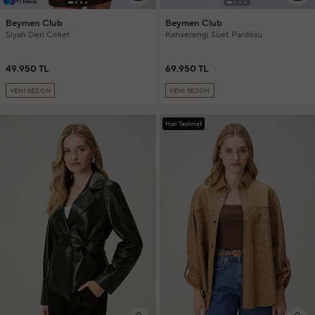
+1 Renk
Beymen Club
Beymen Club
Siyah Deri Ceket
Kahverengi Süet Pardösü
49.950 TL
69.950 TL
YENİ SEZON
YENİ SEZON
Hızlı Teslimat