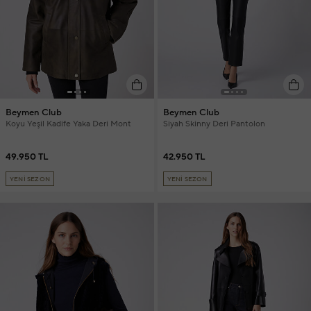
Beymen Club
Beymen Club
Koyu Yeşil Kadife Yaka Deri Mont
Siyah Skinny Deri Pantolon
49.950 TL
42.950 TL
YENİ SEZON
YENİ SEZON