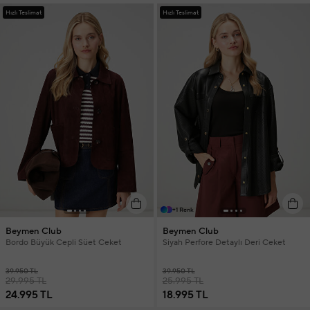
Hızlı Teslimat
Hızlı Teslimat
+1 Renk
Beymen Club
Beymen Club
Bordo Büyük Cepli Süet Ceket
Siyah Perfore Detaylı Deri Ceket
39.950 TL
39.950 TL
29.995 TL
25.995 TL
24.995 TL
18.995 TL