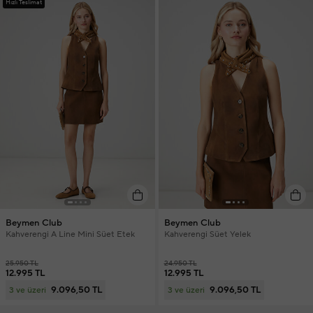
Hızlı Teslimat
Beymen Club
Beymen Club
Kahverengi A Line Mini Süet Etek
Kahverengi Süet Yelek
25.950 TL
24.950 TL
12.995 TL
12.995 TL
9.096,50 TL
9.096,50 TL
3 ve üzeri
3 ve üzeri