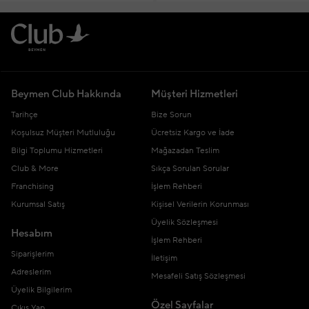
Beymen Club Hakkında
Müşteri Hizmetleri
Tarihçe
Bize Sorun
Koşulsuz Müşteri Mutluluğu
Ücretsiz Kargo ve İade
Bilgi Toplumu Hizmetleri
Mağazadan Teslim
Club & More
Sıkça Sorulan Sorular
Franchising
İşlem Rehberi
Kurumsal Satış
Kişisel Verilerin Korunması
Üyelik Sözleşmesi
Hesabım
İşlem Rehberi
Siparişlerim
İletişim
Adreslerim
Mesafeli Satış Sözleşmesi
Üyelik Bilgilerim
Özel Sayfalar
Çıkış Yap