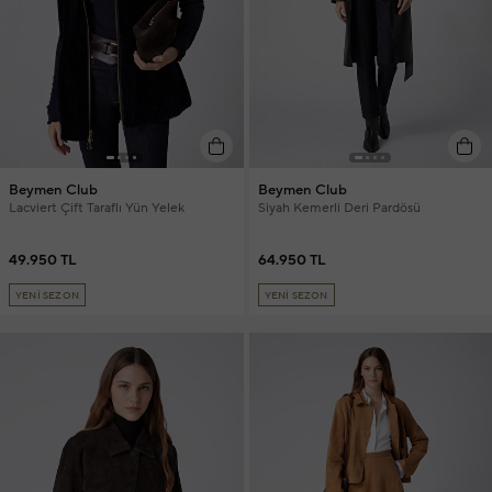
Beymen Club
Beymen Club
Lacviert Çift Taraflı Yün Yelek
Siyah Kemerli Deri Pardösü
49.950 TL
64.950 TL
YENİ SEZON
YENİ SEZON