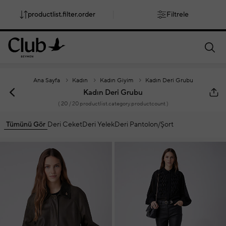
productlist.filter.order
Filtrele
smartbanner.popup.text
smartbanner.popup.buttontext
Ana Sayfa
Kadın
Kadın Giyim
Kadın Deri Grubu
Kadın Deri Grubu
(
20
/ 20 productlist.category.productcount )
Tümünü Gör
Deri Ceket
Deri Yelek
Deri Pantolon/Şort