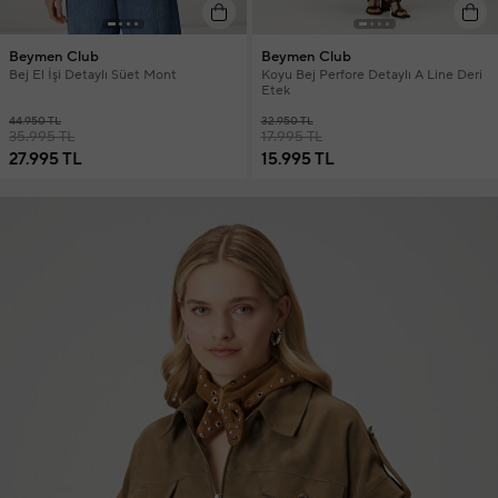
Beymen Club
Beymen Club
Bej El İşi Detaylı Süet Mont
Koyu Bej Perfore Detaylı A Line Deri
Etek
44.950 TL
32.950 TL
35.995 TL
17.995 TL
27.995 TL
15.995 TL