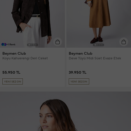
+1 Renk
Beymen Club
Beymen Club
Koyu Kahverengi Deri Ceket
Deve Tüyü Midi Süet Evaze Etek
55.950 TL
39.950 TL
YENİ SEZON
YENİ SEZON