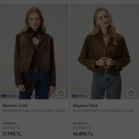
+1 Renk
+1 Renk
Beymen Club
Beymen Club
Kahverengi Eskitmeli Kısa Deri Ceket
Koyu Yeşil Eskitmeli Kısa Deri Ceket
29.950 TL
29.950 TL
23.995 TL
23.995 TL
17.795 TL
16.495 TL