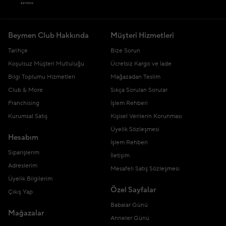
Beymen Club Hakkında
Müşteri Hizmetleri
Tarihçe
Bize Sorun
Koşulsuz Müşteri Mutluluğu
Ücretsiz Kargo ve İade
Bilgi Toplumu Hizmetleri
Mağazadan Teslim
Club & More
Sıkça Sorulan Sorular
Franchising
İşlem Rehberi
Kurumsal Satış
Kişisel Verilerin Korunması
Üyelik Sözleşmesi
Hesabım
İşlem Rehberi
Siparişlerim
İletişim
Adreslerim
Mesafeli Satış Sözleşmesi
Üyelik Bilgilerim
Özel Sayfalar
Çıkış Yap
Babalar Günü
Mağazalar
Anneler Günü