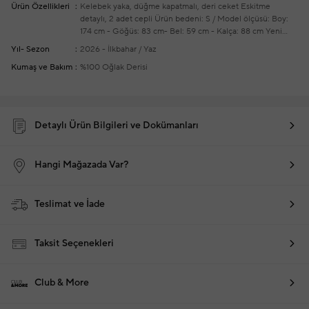
Ürün Özellikleri
Kelebek yaka, düğme kapatmalı, deri ceket
Eskitme
detaylı, 2 adet cepli
Ürün bedeni: S / Model ölçüsü: Boy:
174 cm - Göğüs: 83 cm- Bel: 59 cm - Kalça: 88 cm
Yeni
sezon hazır giyim alışverişlerinizde ücretsiz tadilat
Yıl- Sezon
2026 - İlkbahar / Yaz
yapılmaktadır
Kumaş ve Bakım
%100 Oğlak Derisi
Detaylı Ürün Bilgileri ve Dokümanları
Hangi Mağazada Var?
Teslimat ve İade
Taksit Seçenekleri
Club & More