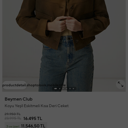
productdetail.shoptolook.mobile.title
Beymen Club
Koyu Yeşil Eskitmeli Kısa Deri Ceket
29.950 TL
23.995 TL
16.495 TL
11.546,50 TL
3 ve üzeri