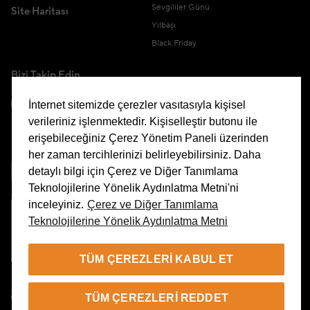
Sevgililer Günü
Site Haritası
Yılbaşı
Black Friday
Bizi Takip Edin
İnternet sitemizde çerezler vasıtasıyla kişisel
verileriniz işlenmektedir. Kişiselleştir butonu ile
erişebileceğiniz Çerez Yönetim Paneli üzerinden
Uygulamamızı İndirin
her zaman tercihlerinizi belirleyebilirsiniz. Daha
detaylı bilgi için Çerez ve Diğer Tanımlama
Teknolojilerine Yönelik Aydınlatma Metni'ni
inceleyiniz.
Çerez ve Diğer Tanımlama
Teknolojilerine Yönelik Aydınlatma Metni
Çerez Yönetim Paneli
TÜM ÇEREZLERI KABUL ET
TR
TÜM ÇEREZLERI REDDET