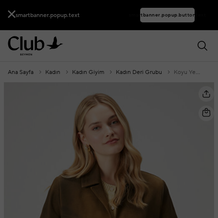
smartbanner.popup.text
smartbanner.popup.buttontext
Ana Sayfa
Kadın
Kadın Giyim
Kadın Deri Grubu
Koyu Yeşil Eskitmeli Kısa Deri Ceket