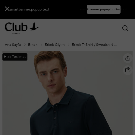
smartbanner.popup.text
smartbanner.popup.buttontext
Ana Sayfa
Erkek
Erkek Giyim
Erkek T-Shirt / Sweatshirt
Polo Yak
Hızlı Teslimat