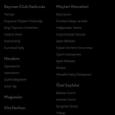
Beymen Club Hakkında
Müşteri Hizmetleri
Tarihçe
Bize Sorun
Koşulsuz Müşteri Mutluluğu
Ücretsiz Kargo ve İade
Bilgi Toplumu Hizmetleri
Mağazadan Teslim
Club & More
Sıkça Sorulan Sorular
Franchising
İşlem Rehberi
Kurumsal Satış
Kişisel Verilerin Korunması
Üyelik Sözleşmesi
Hesabım
İşlem Rehberi
Siparişlerim
İletişim
Adreslerim
Mesafeli Satış Sözleşmesi
Üyelik Bilgilerim
Özel Sayfalar
Çıkış Yap
Babalar Günü
Mağazalar
Anneler Günü
Sevgililer Günü
Site Haritası
Yılbaşı