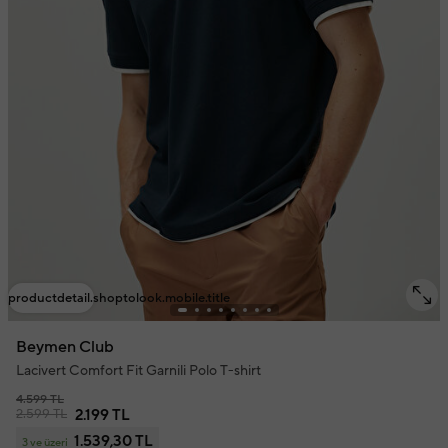
productdetail.shoptolook.mobile.title
Beymen Club
Lacivert Comfort Fit Garnili Polo T-shirt
4.599 TL
2.599 TL
2.199 TL
1.539,30 TL
3 ve üzeri