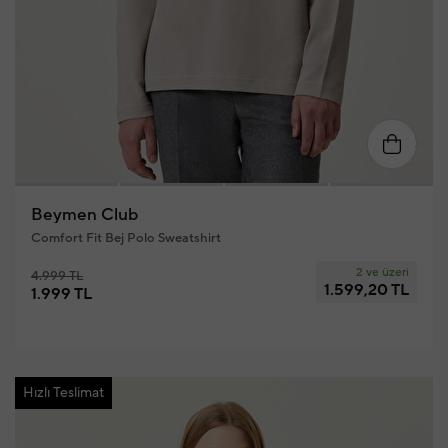
S
M
L
XL
XXL
Beymen Club
Comfort Fit Bej Polo Sweatshirt
2 ve üzeri
4.999 TL
1.599,20 TL
1.999 TL
Hızlı Teslimat