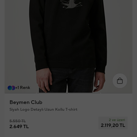
XL
S
M
L
XL
XXL
+1 Renk
Beymen Club
Siyah Logo Detaylı Uzun Kollu T-shirt
2 ve üzeri
5.550 TL
2.119,20 TL
2.649 TL