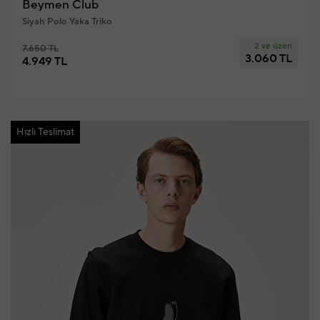
Beymen Club
Siyah Polo Yaka Triko
2 ve üzeri
7.650 TL
3.060 TL
4.949 TL
Hızlı Teslimat