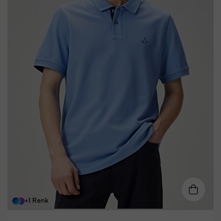
S
M
L
XL
XXL
XXXL
+1 Renk