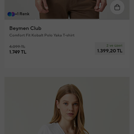
S
M
L
XL
XXL
XX
+1 Renk
Beymen Club
Comfort Fit Kobalt Polo Yaka T-shirt
2 ve üzeri
4.099 TL
1.399,20 TL
1.749 TL