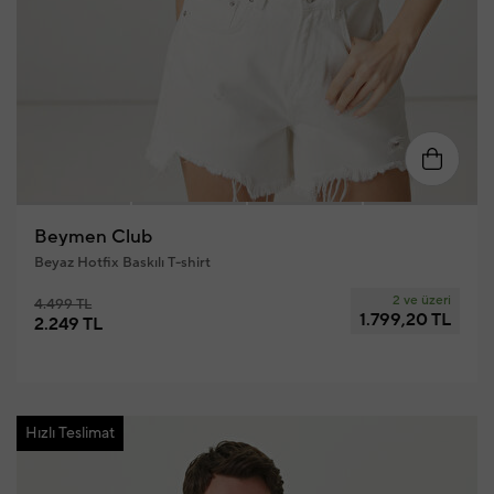
XS
S
M
L
XL
Beymen Club
Beyaz Hotfix Baskılı T-shirt
2 ve üzeri
4.499 TL
1.799,20 TL
2.249 TL
Hızlı Teslimat