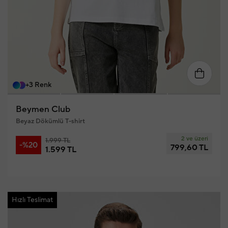
XS
S
M
L
XL
+3 Renk
Beymen Club
Beyaz Dökümlü T-shirt
2 ve üzeri
1.999 TL
-%20
799,60 TL
1.599 TL
Hızlı Teslimat