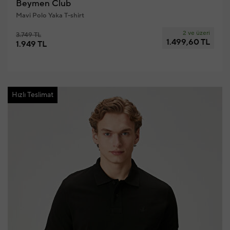
Beymen Club
Mavi Polo Yaka T-shirt
2 ve üzeri
3.749 TL
1.499,60 TL
1.949 TL
Hızlı Teslimat