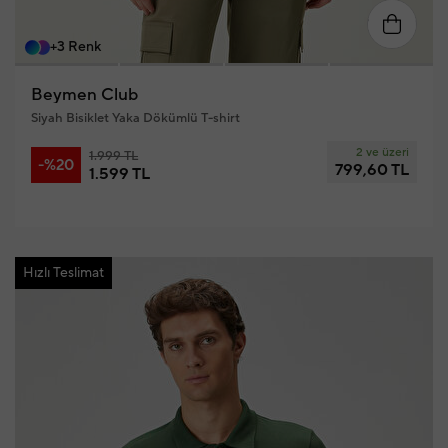
XL
XS
S
M
L
XL
+3 Renk
Beymen Club
Siyah Bisiklet Yaka Dökümlü T-shirt
2 ve üzeri
1.999 TL
-%20
799,60 TL
1.599 TL
Hızlı Teslimat