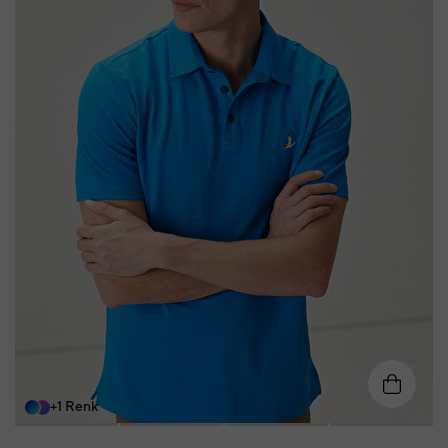
S
M
L
XL
XXL
XXXL
+1 Renk