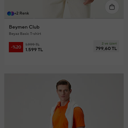
S
M
L
XL
XXL
XX
+2 Renk
Beymen Club
Beyaz Basic T-shirt
2 ve üzeri
1.999 TL
-%20
799,60 TL
1.599 TL