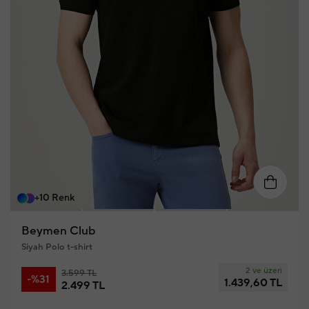
S
M
L
XL
XXL
XX
+10 Renk
Beymen Club
Siyah Polo t-shirt
2 ve üzeri
3.599 TL
-%31
1.439,60 TL
2.499 TL