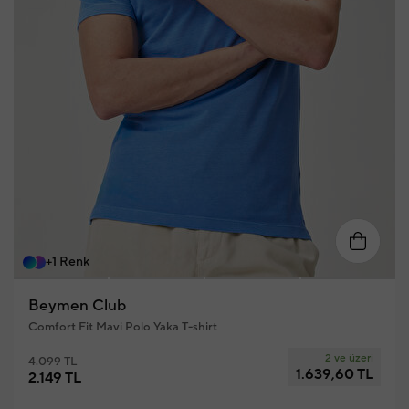
S
M
L
XL
XXL
XX
+1 Renk
Beymen Club
Comfort Fit Mavi Polo Yaka T-shirt
2 ve üzeri
4.099 TL
1.639,60 TL
2.149 TL