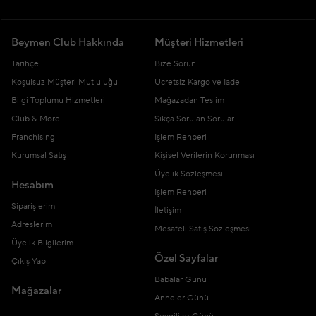
Beymen Club Hakkında
Müşteri Hizmetleri
Tarihçe
Bize Sorun
Koşulsuz Müşteri Mutluluğu
Ücretsiz Kargo ve İade
Bilgi Toplumu Hizmetleri
Mağazadan Teslim
Club & More
Sıkça Sorulan Sorular
Franchising
İşlem Rehberi
Kurumsal Satış
Kişisel Verilerin Korunması
Üyelik Sözleşmesi
Hesabım
İşlem Rehberi
Siparişlerim
İletişim
Adreslerim
Mesafeli Satış Sözleşmesi
Üyelik Bilgilerim
Özel Sayfalar
Çıkış Yap
Babalar Günü
Mağazalar
Anneler Günü