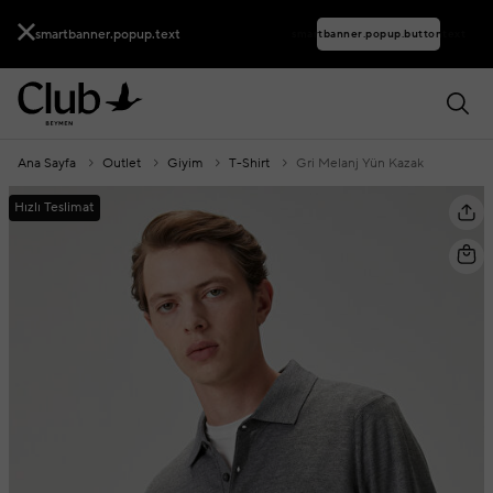
smartbanner.popup.text
smartbanner.popup.buttontext
Ana Sayfa
Outlet
Giyim
T-Shirt
Gri Melanj Yün Kazak
Hızlı Teslimat