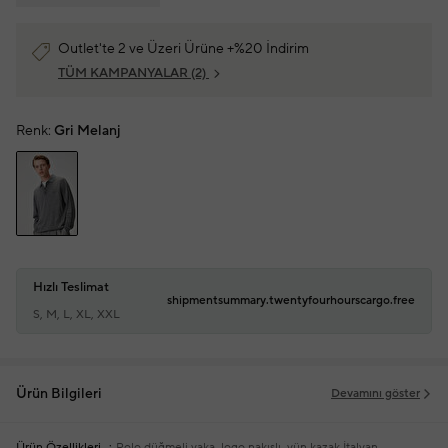
Outlet'te 2 ve Üzeri Ürüne +%20 İndirim
TÜM KAMPANYALAR
(2)
Renk:
Gri Melanj
Hızlı Teslimat
shipmentsummary.twentyfourhourscargo.free
S, M, L, XL, XXL
Ürün Bilgileri
Devamını göster
Ürün Özellikleri
Polo düğmeli yaka, logo nakışlı, yün kazak
İtalyan