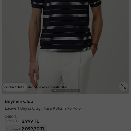
productdetail.shoptolook.mobile.title
Beymen Club
Lacivert Beyaz Çizgili Kısa Kollu Triko Polo
7.450 TL
3.999 TL
2.999 TL
2.099,30 TL
3 ve üzeri