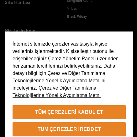
Sevgililer Günü
Site Haritası
Yılbaşı
Black Friday
Bizi Takip Edin
İnternet sitemizde çerezler vasıtasıyla kişisel
verileriniz işlenmektedir. Kişiselleştir butonu ile
erişebileceğiniz Çerez Yönetim Paneli üzerinden
Uygulamamızı İndirin
her zaman tercihlerinizi belirleyebilirsiniz. Daha
detaylı bilgi için Çerez ve Diğer Tanımlama
Teknolojilerine Yönelik Aydınlatma Metni'ni
inceleyiniz.
Çerez ve Diğer Tanımlama
Teknolojilerine Yönelik Aydınlatma Metni
Çerez Yönetim Paneli
TÜM ÇEREZLERI KABUL ET
TR
TÜM ÇEREZLERI REDDET