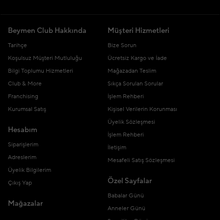
Beymen Club Hakkında
Müşteri Hizmetleri
Tarihçe
Bize Sorun
Koşulsuz Müşteri Mutluluğu
Ücretsiz Kargo ve İade
Bilgi Toplumu Hizmetleri
Mağazadan Teslim
Club & More
Sıkça Sorulan Sorular
Franchising
İşlem Rehberi
Kurumsal Satış
Kişisel Verilerin Korunması
Üyelik Sözleşmesi
Hesabım
İşlem Rehberi
Siparişlerim
İletişim
Adreslerim
Mesafeli Satış Sözleşmesi
Üyelik Bilgilerim
Özel Sayfalar
Çıkış Yap
Babalar Günü
Mağazalar
Anneler Günü