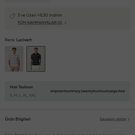
3 ve Üzeri +%30 İndirim
TÜM KAMPANYALAR
(2)
Renk:
Lacivert
Hızlı Teslimat
shipmentsummary.twentyfourhourscargo.free
S, M, L, XL, XXL
Ürün Bilgileri
Devamını göster