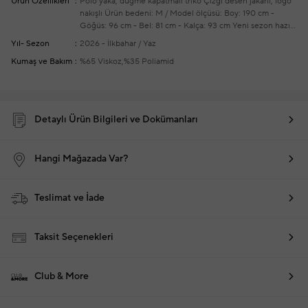
Ürün Özellikleri
Polo yaka, düğme kapatmalı triko
Çizgi desen jakarlı, logo
nakışlı
Ürün bedeni: M / Model ölçüsü: Boy: 190 cm -
Göğüs: 96 cm - Bel: 81 cm - Kalça: 93 cm
Yeni sezon hazır
giyim alışverişlerinizde ücretsiz tadilat yapılmaktadır
Yıl- Sezon
2026 - İlkbahar / Yaz
Kumaş ve Bakım
%65 Viskoz,%35 Poliamid
Detaylı Ürün Bilgileri ve Dokümanları
Hangi Mağazada Var?
Teslimat ve İade
Taksit Seçenekleri
Club & More