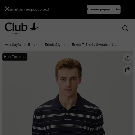
smartbanner.popup.text
smartbanner.popup.buttontext
Ana Sayfa
Erkek
Erkek Giyim
Erkek T-Shirt / Sweatshirt
Polo Yak
Hızlı Teslimat