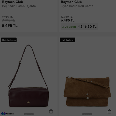
Beymen Club
Beymen Club
Bej Kadın Bambu Çanta
Siyah Kadın Deri Çanta
9.950 TL
12.950 TL
7.795 TL
6.495 TL
5.495 TL
4.546,50 TL
3 ve üzeri
Hızlı Teslimat
Hızlı Teslimat
+1 Renk