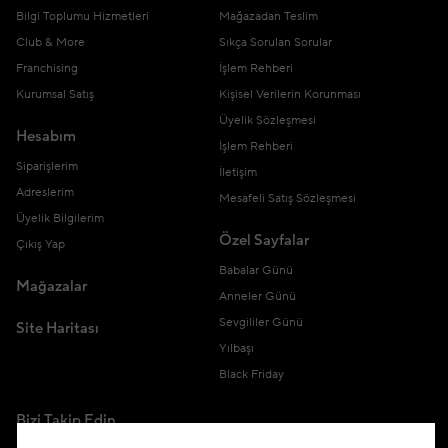
Bilgi Toplumu Hizmetleri
Mağazadan Teslim
Club & More
Sıkça Sorulan Sorular
Franchising
İşlem Rehberi
Kurumsal Satış
Kişisel Verilerin Korunması
Üyelik Sözleşmesi
Hesabım
İşlem Rehberi
Siparişlerim
İletişim
Adreslerim
Mesafeli Satış Sözleşmesi
Üyelik Bilgilerim
Özel Sayfalar
Çıkış Yap
Babalar Günü
Mağazalar
Anneler Günü
Sevgililer Günü
Site Haritası
Yılbaşı
Black Friday
Bizi Takip Edin