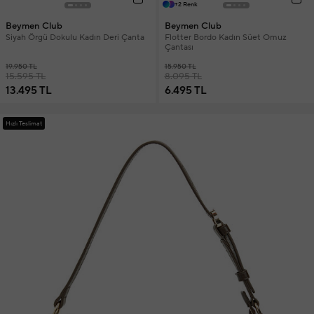
+2 Renk
Beymen Club
Beymen Club
Siyah Örgü Dokulu Kadın Deri Çanta
Flotter Bordo Kadın Süet Omuz
Çantası
19.950 TL
15.950 TL
15.595 TL
8.095 TL
13.495 TL
6.495 TL
Hızlı Teslimat