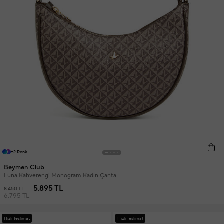
+2 Renk
Beymen Club
Luna Kahverengi Monogram Kadın Çanta
5.895 TL
8.450 TL
6.795 TL
Hızlı Teslimat
Hızlı Teslimat