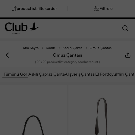
productlist.filter.order
Filtrele
smartbanner.popup.text
smartbanner.popup.buttontext
Ana Sayfa
Kadın
Kadın Çanta
Omuz Çantası
Omuz Çantası
(
22
/ 22 productlist.category.productcount )
Tümünü Gör
Askılı Çapraz Çanta
Alışveriş Çantası
El Portföyü
Mini Çant