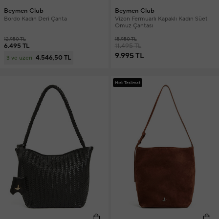
Beymen Club
Beymen Club
Bordo Kadın Deri Çanta
Vizon Fermuarlı Kapaklı Kadın Süet
Omuz Çantası
12.950 TL
15.950 TL
6.495 TL
11.495 TL
9.995 TL
4.546,50 TL
3 ve üzeri
Hızlı Teslimat