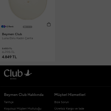
+2 Renk
Beymen Club
Luna Ekru Kadın Çanta
8.450 TL
6.795 TL
4.849 TL
Beymen Club Hakkında
Müşteri Hizmetleri
Tarihçe
Bize Sorun
Koşulsuz Müşteri Mutluluğu
Ücretsiz Kargo ve İade