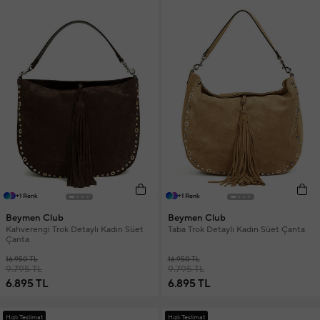
+1 Renk
+1 Renk
Beymen Club
Beymen Club
Kahverengi Trok Detaylı Kadın Süet
Taba Trok Detaylı Kadın Süet Çanta
Çanta
16.950 TL
16.950 TL
9.795 TL
9.795 TL
6.895 TL
6.895 TL
Hızlı Teslimat
Hızlı Teslimat