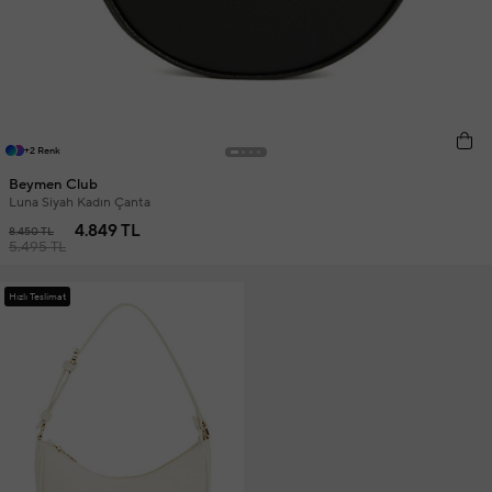
+2 Renk
Beymen Club
Luna Siyah Kadın Çanta
4.849 TL
8.450 TL
5.495 TL
Hızlı Teslimat