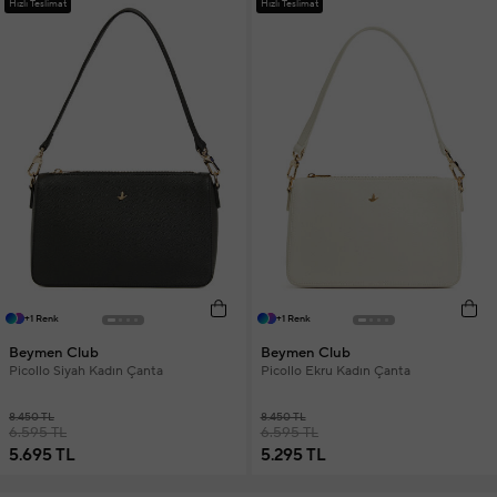
Hızlı Teslimat
Hızlı Teslimat
+1 Renk
+1 Renk
Beymen Club
Beymen Club
Picollo Siyah Kadın Çanta
Picollo Ekru Kadın Çanta
8.450 TL
8.450 TL
6.595 TL
6.595 TL
5.695 TL
5.295 TL