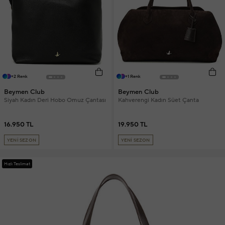
+2 Renk
+1 Renk
Beymen Club
Beymen Club
Siyah Kadın Deri Hobo Omuz Çantası
Kahverengi Kadın Süet Çanta
16.950 TL
19.950 TL
YENİ SEZON
YENİ SEZON
Hızlı Teslimat