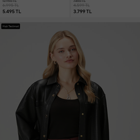
12.950 TL
7.450 TL
6.995 TL
4.599 TL
5.495 TL
3.799 TL
Hızlı Teslimat