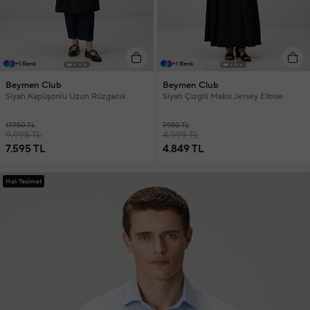
+1 Renk
+1 Renk
Beymen Club
Beymen Club
Siyah Kapüşonlu Uzun Rüzgarlık
Siyah Çizgili Maksi Jersey Elbise
17.950 TL
7.950 TL
9.995 TL
4.999 TL
7.595 TL
4.849 TL
Hızlı Teslimat