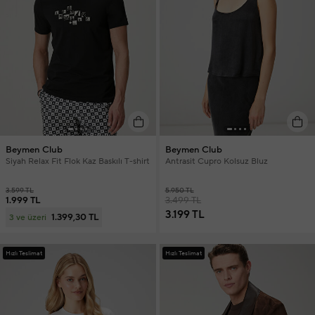
Beymen Club
Beymen Club
Siyah Relax Fit Flok Kaz Baskılı T-shirt
Antrasit Cupro Kolsuz Bluz
3.599 TL
5.950 TL
1.999 TL
3.499 TL
3.199 TL
1.399,30 TL
3 ve üzeri
Hızlı Teslimat
Hızlı Teslimat