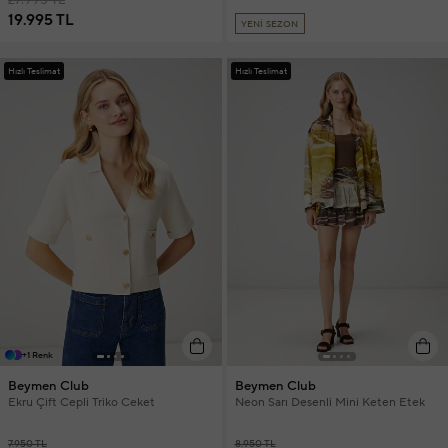
19.995 TL
YENİ SEZON
Hızlı Teslimat
Hızlı Teslimat
+1 Renk
Beymen Club
Beymen Club
Ekru Çift Cepli Triko Ceket
Neon Sarı Desenli Mini Keten Etek
7.950 TL
8.950 TL