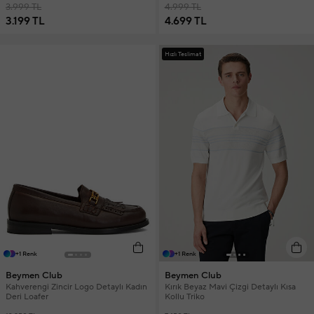
3.999 TL
4.999 TL
3.199 TL
4.699 TL
Hızlı Teslimat
+1 Renk
+1 Renk
Beymen Club
Beymen Club
Kahverengi Zincir Logo Detaylı Kadın
Kırık Beyaz Mavi Çizgi Detaylı Kısa
Deri Loafer
Kollu Triko