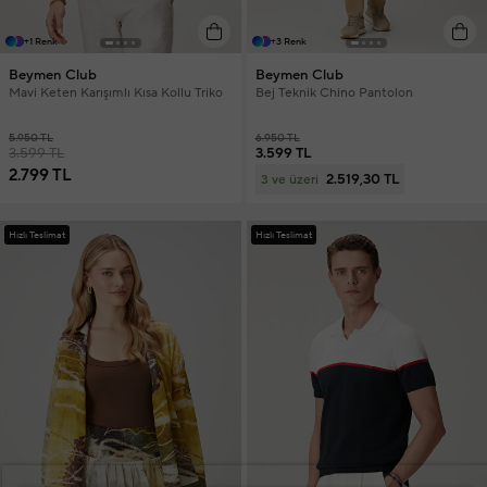
+1 Renk
+3 Renk
Beymen Club
Beymen Club
Mavi Keten Karışımlı Kısa Kollu Triko
Bej Teknik Chino Pantolon
5.950 TL
6.950 TL
3.599 TL
3.599 TL
2.799 TL
2.519,30 TL
3 ve üzeri
Hızlı Teslimat
Hızlı Teslimat