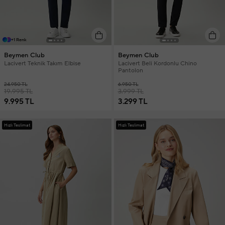
+1 Renk
Beymen Club
Beymen Club
Lacivert Teknik Takım Elbise
Lacivert Beli Kordonlu Chino
Pantolon
24.950 TL
6.950 TL
19.995 TL
3.999 TL
9.995 TL
3.299 TL
Hızlı Teslimat
Hızlı Teslimat