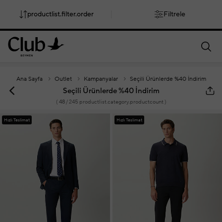
productlist.filter.order
Filtrele
smartbanner.popup.text
smartbanner.popup.buttontext
Ana Sayfa
Outlet
Kampanyalar
Seçili Ürünlerde %40 İndirim
Seçili Ürünlerde %40 İndirim
(
48
/ 245 productlist.category.productcount )
Hızlı Teslimat
Hızlı Teslimat