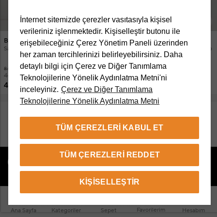
İnternet sitemizde çerezler vasıtasıyla kişisel
verileriniz işlenmektedir. Kişiselleştir butonu ile
Beymen Club
Beymen Club
erişebileceğiniz Çerez Yönetim Paneli üzerinden
Sarı Desenli Kruvaze Keten Gömlek
Lacivert Beyaz Ajur Örgülü Triko Polo
her zaman tercihlerinizi belirleyebilirsiniz. Daha
detaylı bilgi için Çerez ve Diğer Tanımlama
8.950 TL
6.950 TL
4.999 TL
3.599 TL
Teknolojilerine Yönelik Aydınlatma Metni'ni
4.699 TL
2.799 TL
inceleyiniz.
Çerez ve Diğer Tanımlama
Teknolojilerine Yönelik Aydınlatma Metni
DAHA FAZLA ÜRÜN GÖSTER
TÜM ÇEREZLERI KABUL ET
TÜM ÇEREZLERI REDDET
KIŞISELLEŞTIR
Beymen Club Hakkında
Müşteri Hizmetleri
Favorilerim
Ana Sayfa
Kategoriler
Sepet
Hesabım