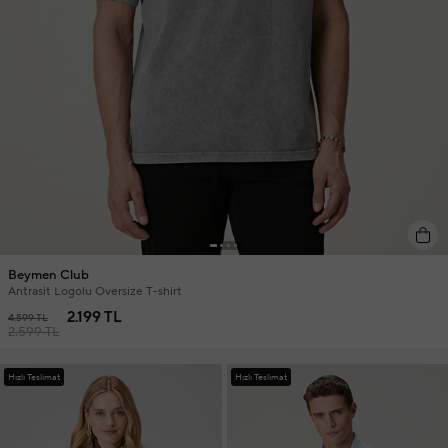
Beymen Club
Antrasit Logolu Oversize T-shirt
2.199 TL
4.599 TL
2.599 TL
Hızlı Teslimat
Hızlı Teslimat