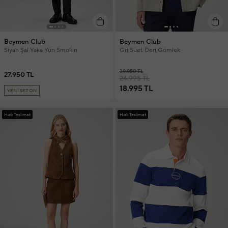
Beymen Club
Beymen Club
Siyah Şal Yaka Yün Smokin
Gri Süet Deri Gömlek
39.950 TL
27.950 TL
24.995 TL
18.995 TL
YENİ SEZON
Hızlı Teslimat
Hızlı Teslimat