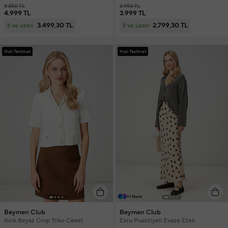
8.450 TL
6.950 TL
4.999 TL
3.999 TL
3.499,30 TL
2.799,30 TL
3 ve üzeri
3 ve üzeri
Hızlı Teslimat
Hızlı Teslimat
+1 Renk
Beymen Club
Beymen Club
Kırık Beyaz Crop Triko Ceket
Ekru Puantiyeli Evaze Etek