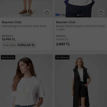
+1 Renk
Beymen Club
Beymen Club
Kahverengi A Line Mini Süet Etek
Beyaz Kobalt Çizgili Comfort Fit Polo
T-shirt
25.950 TL
5.950 TL
12.995 TL
3.599 TL
2.849 TL
9.096,50 TL
3 ve üzeri
Hızlı Teslimat
Hızlı Teslimat