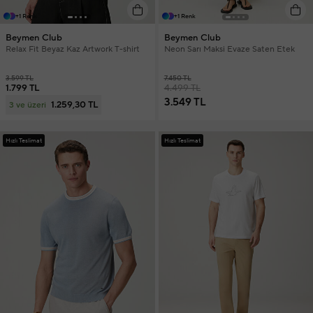
+1 Renk
+1 Renk
Beymen Club
Beymen Club
Relax Fit Beyaz Kaz Artwork T-shirt
Neon Sarı Maksi Evaze Saten Etek
3.599 TL
7.450 TL
1.799 TL
4.499 TL
3.549 TL
1.259,30 TL
3 ve üzeri
Hızlı Teslimat
Hızlı Teslimat