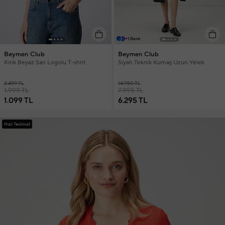
+1 Renk
Beymen Club
Beymen Club
Kırık Beyaz Sarı Logolu T-shirt
Siyah Teknik Kumaş Uzun Yelek
2.499 TL
14.950 TL
1.999 TL
7.995 TL
1.099 TL
6.295 TL
Hızlı Teslimat