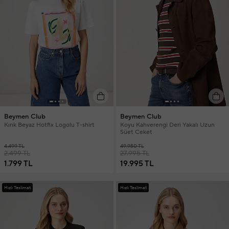
Beymen Club
Beymen Club
Kırık Beyaz Hotfix Logolu T-shirt
Koyu Kahverengi Deri Yakalı Uzun
Süet Ceket
4.499 TL
49.950 TL
2.499 TL
27.995 TL
1.799 TL
19.995 TL
Hızlı Teslimat
Hızlı Teslimat