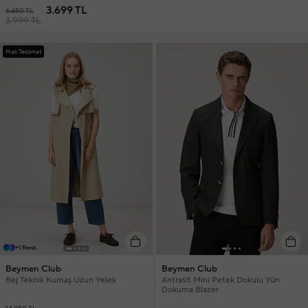
3.699 TL
6.450 TL
3.999 TL
Hızlı Teslimat
+1 Renk
Beymen Club
Beymen Club
Bej Teknik Kumaş Uzun Yelek
Antrasit Mini Petek Dokulu Yün
Dokuma Blazer