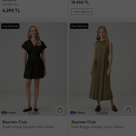
14.950 TL
15.950 TL
7.995 TL
6.295 TL
YENİ SEZON
Hızlı Teslimat
Hızlı Teslimat
+1 Renk
+1 Renk
Beymen Club
Beymen Club
Siyah Korsaj Detaylı Mini Elbise
Haki Büzgü Detaylı Uzun Elbise