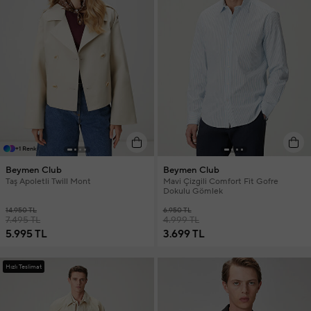
+1 Renk
Beymen Club
Beymen Club
Taş Apoletli Twill Mont
Mavi Çizgili Comfort Fit Gofre
Dokulu Gömlek
14.950 TL
6.950 TL
7.495 TL
4.999 TL
5.995 TL
3.699 TL
Hızlı Teslimat