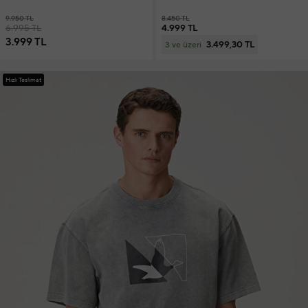
9.950 TL
8.450 TL
6.995 TL
4.999 TL
3.999 TL
3.499,30 TL
3 ve üzeri
Hızlı Teslimat