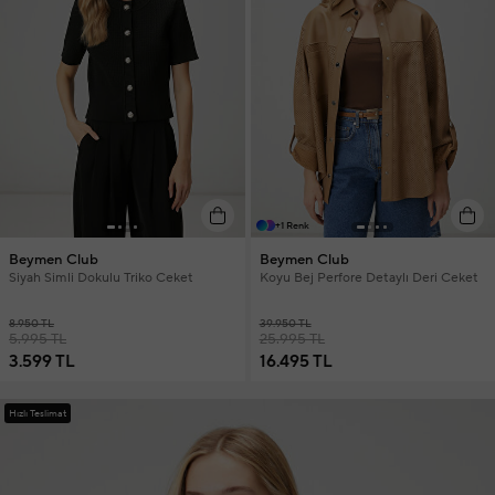
+1 Renk
Beymen Club
Beymen Club
Siyah Simli Dokulu Triko Ceket
Koyu Bej Perfore Detaylı Deri Ceket
8.950 TL
39.950 TL
5.995 TL
25.995 TL
3.599 TL
16.495 TL
Hızlı Teslimat