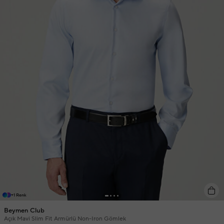
+1 Renk
Beymen Club
Açık Mavi Slim Fit Armürlü Non-Iron Gömlek