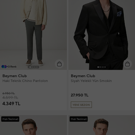
+3 Renk
Beymen Club
Beymen Club
Haki Teknik Chino Pantolon
Siyah Yelekli Yün Smokin
6.950 TL
27.950 TL
4.599 TL
4.349 TL
YENİ SEZON
Hızlı Teslimat
Hızlı Teslimat