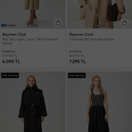
+1 Renk
Beymen Club
Beymen Club
Bej Taş Logolu Uzun Tafta Gömlek
Oversize Bej Kruvaze Blazer
Elbise
11.950 TL
17.950 TL
6.995 TL
8.995 TL
6.095 TL
7.295 TL
Hızlı Teslimat
Hızlı Teslimat