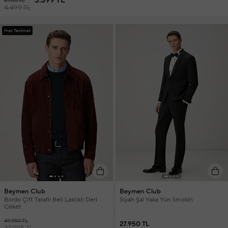
3.599 TL
8.950 TL
4.499 TL
Hızlı Teslimat
Beymen Club
Beymen Club
Bordo Çift Taraflı Beli Lastikli Deri
Siyah Şal Yaka Yün Smokin
Ceket
49.950 TL
27.950 TL
27.995 TL