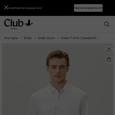
smartbanner.popup.text
smartbanner.popup.buttontext
Ana Sayfa
Erkek
Erkek Giyim
Erkek T-Shirt / Sweatshirt
Polo Yak