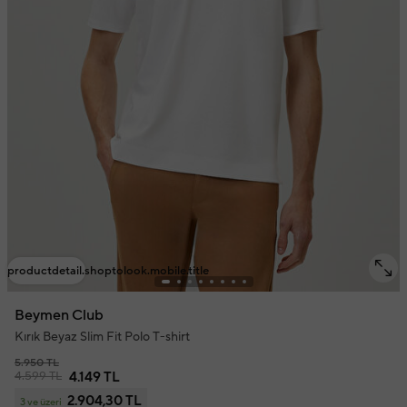
productdetail.shoptolook.mobile.title
Beymen Club
Kırık Beyaz Slim Fit Polo T-shirt
5.950 TL
4.599 TL
4.149 TL
2.904,30 TL
3 ve üzeri