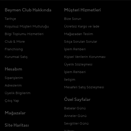
Beymen Club Hakkında
Müşteri Hizmetleri
Tarihçe
Bize Sorun
Koşulsuz Müşteri Mutluluğu
Ücretsiz Kargo ve İade
Bilgi Toplumu Hizmetleri
Mağazadan Teslim
Club & More
Sıkça Sorulan Sorular
Franchising
İşlem Rehberi
Kurumsal Satış
Kişisel Verilerin Korunması
Üyelik Sözleşmesi
Hesabım
İşlem Rehberi
Siparişlerim
İletişim
Adreslerim
Mesafeli Satış Sözleşmesi
Üyelik Bilgilerim
Özel Sayfalar
Çıkış Yap
Babalar Günü
Mağazalar
Anneler Günü
Sevgililer Günü
Site Haritası