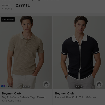
2.999 TL
7.450 TL
4.599 TL
Hızlı Teslimat
+1 Renk
Beymen Club
Beymen Club
Bej Polo Yaka Selanik Örgü Dokulu
Lacivert Kısa Kollu Triko Gömlek
Kısa Kollu Triko