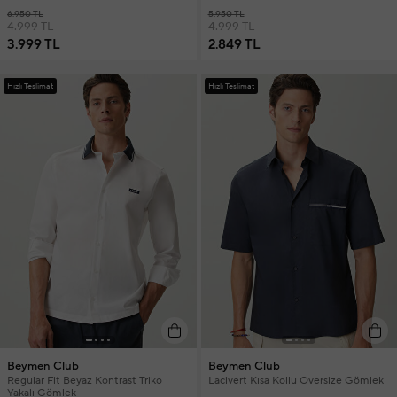
6.950 TL
5.950 TL
4.999 TL
4.999 TL
3.999 TL
2.849 TL
Hızlı Teslimat
Hızlı Teslimat
Beymen Club
Beymen Club
Regular Fit Beyaz Kontrast Triko
Lacivert Kısa Kollu Oversize Gömlek
Yakalı Gömlek