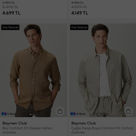
6.950 TL
5.950 TL
5.495 TL
4.599 TL
4.699 TL
4.149 TL
Hızlı Teslimat
Hızlı Teslimat
+1 Renk
+2 Renk
Beymen Club
Beymen Club
Bej Comfort Fit Delave Keten
Çağla Parça Boya Comfort Fit Oxford
Gömlek
Gömlek