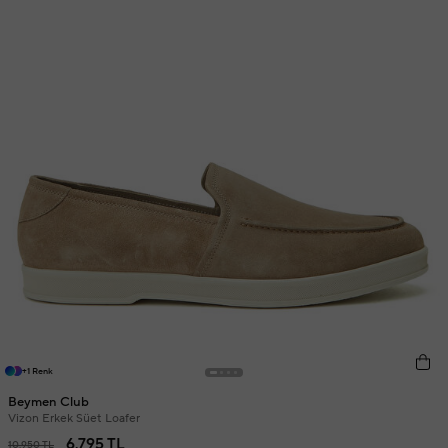
+1 Renk
Beymen Club
Vizon Erkek Süet Loafer
6.795 TL
10.950 TL