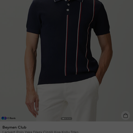
+1 Renk
Beymen Club
Lacivert Polo Yaka Dikey Çizgili Kısa Kollu Triko