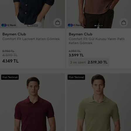
+2 Renk
+1 Renk
Beymen Club
Beymen Club
Comfort Fit Lacivert Keten Gömlek
Comfort Fit Gül Kurusu Yarım Patlı
Keten Gömlek
5.950 TL
6.950 TL
4.599 TL
3.599 TL
4.149 TL
2.519,30 TL
3 ve üzeri
Hızlı Teslimat
Hızlı Teslimat