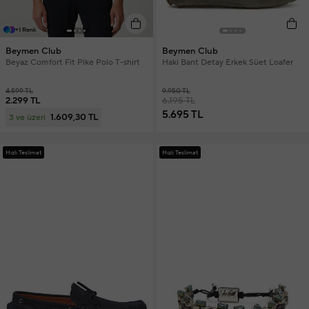
+1 Renk
Beymen Club
Beymen Club
Beyaz Comfort Fit Pike Polo T-shirt
Haki Bant Detay Erkek Süet Loafer
4.599 TL
9.950 TL
2.299 TL
6.195 TL
5.695 TL
1.609,30 TL
3 ve üzeri
Hızlı Teslimat
Hızlı Teslimat