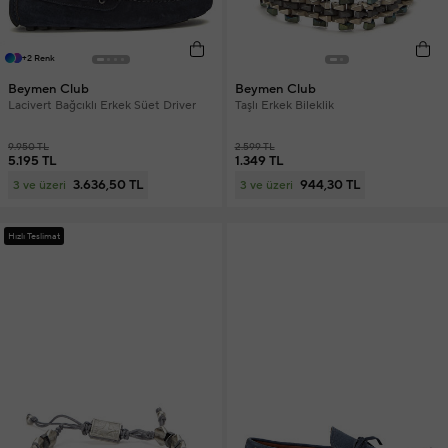
+2 Renk
Beymen Club
Beymen Club
Lacivert Bağcıklı Erkek Süet Driver
Taşlı Erkek Bileklik
9.950 TL
2.599 TL
5.195 TL
1.349 TL
3.636,50 TL
944,30 TL
3 ve üzeri
3 ve üzeri
Hızlı Teslimat