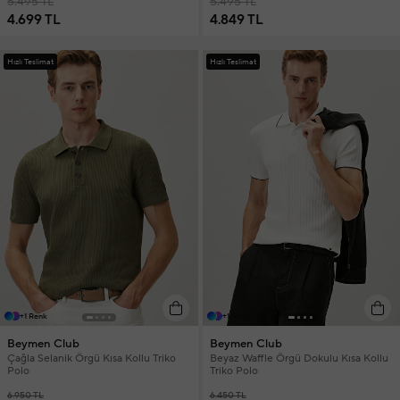
5.495 TL
5.495 TL
4.699 TL
4.849 TL
Hızlı Teslimat
Hızlı Teslimat
+1 Renk
+1 Renk
Beymen Club
Beymen Club
Çağla Selanik Örgü Kısa Kollu Triko
Beyaz Waffle Örgü Dokulu Kısa Kollu
Polo
Triko Polo
6.950 TL
6.450 TL