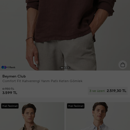
+1 Renk
Beymen Club
Comfort Fit Kahverengi Yarım Patlı Keten Gömlek
6.950 TL
2.519,30 TL
3 ve üzeri
3.599 TL
Hızlı Teslimat
Hızlı Teslimat