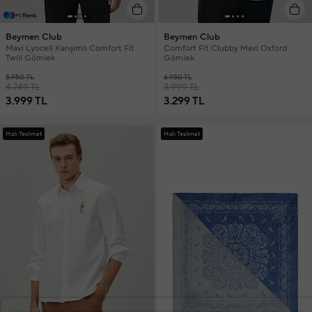
+1 Renk
Beymen Club
Beymen Club
Mavi Lyocell Karışımlı Comfort Fit
Comfort Fit Clubby Mavi Oxford
Twill Gömlek
Gömlek
5.950 TL
6.950 TL
4.749 TL
3.999 TL
3.999 TL
3.299 TL
Hızlı Teslimat
Hızlı Teslimat