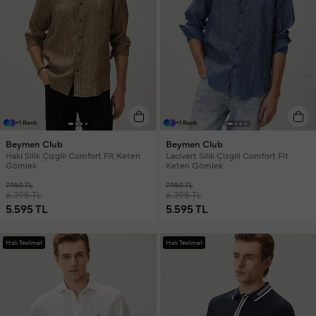
+1 Renk
+1 Renk
Beymen Club
Beymen Club
Haki Silik Çizgili Comfort Fit Keten
Lacivert Silik Çizgili Comfort Fit
Gömlek
Keten Gömlek
7.950 TL
7.950 TL
6.395 TL
6.395 TL
5.595 TL
5.595 TL
Hızlı Teslimat
Hızlı Teslimat