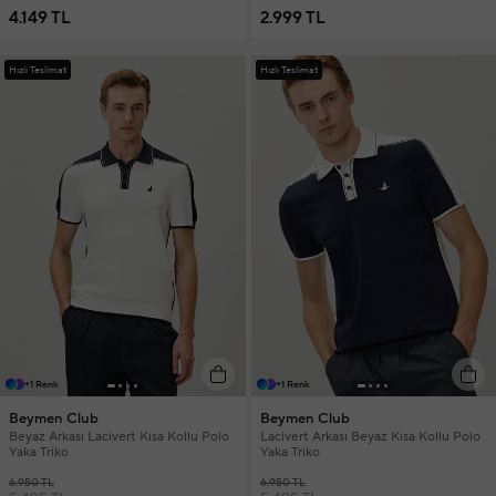
4.149 TL
2.999 TL
Hızlı Teslimat
Hızlı Teslimat
+1 Renk
+1 Renk
Beymen Club
Beymen Club
Beyaz Arkası Lacivert Kısa Kollu Polo
Lacivert Arkası Beyaz Kısa Kollu Polo
Yaka Triko
Yaka Triko
6.950 TL
6.950 TL