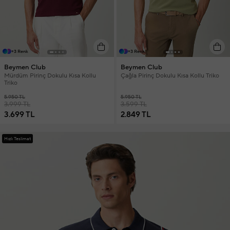
+3 Renk
+3 Renk
Beymen Club
Beymen Club
Mürdüm Pirinç Dokulu Kısa Kollu
Çağla Pirinç Dokulu Kısa Kollu Triko
Triko
5.950 TL
5.950 TL
3.999 TL
3.599 TL
3.699 TL
2.849 TL
Hızlı Teslimat