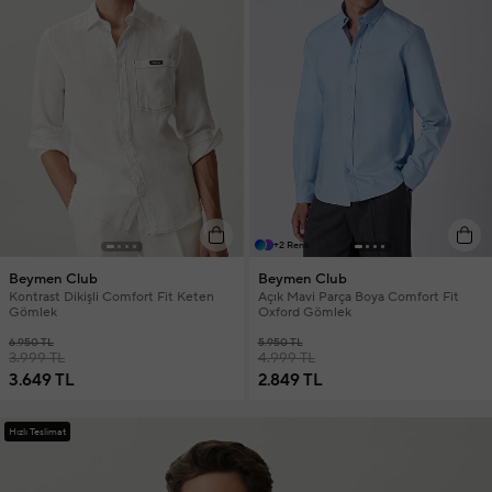
+2 Renk
Beymen Club
Beymen Club
Kontrast Dikişli Comfort Fit Keten
Açık Mavi Parça Boya Comfort Fit
Gömlek
Oxford Gömlek
6.950 TL
5.950 TL
3.999 TL
4.999 TL
3.649 TL
2.849 TL
Hızlı Teslimat