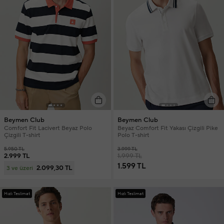
Beymen Club
Beymen Club
Comfort Fit Lacivert Beyaz Polo
Beyaz Comfort Fit Yakası Çizgili Pike
Çizgili T-shirt
Polo T-shirt
5.950 TL
3.999 TL
2.999 TL
1.999 TL
1.599 TL
2.099,30 TL
3 ve üzeri
Hızlı Teslimat
Hızlı Teslimat