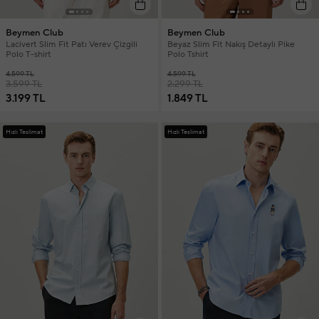
Beymen Club
Beymen Club
Lacivert Slim Fit Patı Verev Çizgili
Beyaz Slim Fit Nakış Detaylı Pike
Polo T-shirt
Polo Tshirt
4.599 TL
4.599 TL
3.599 TL
2.299 TL
3.199 TL
1.849 TL
Hızlı Teslimat
Hızlı Teslimat