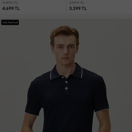
5.495 TL
3.599 TL
4.699 TL
3.399 TL
Hızlı Teslimat