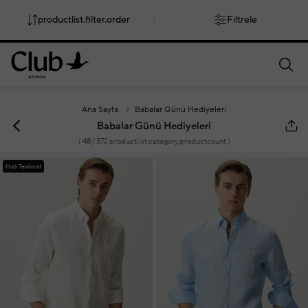
productlist.filter.order
Filtrele
smartbanner.popup.text
smartbanner.popup.buttontext
Ana Sayfa
Babalar Günü Hediyeleri
Babalar Günü Hediyeleri
(
48
/ 372 productlist.category.productcount )
Hızlı Teslimat