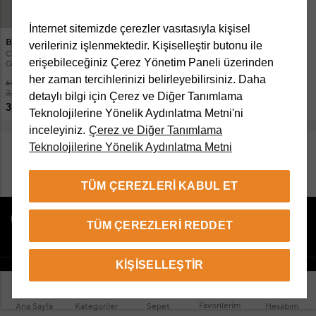
İnternet sitemizde çerezler vasıtasıyla kişisel
Beymen Club
Beymen Club
verileriniz işlenmektedir. Kişiselleştir butonu ile
Comfort Fit Clubby Beyaz Oxford
Lacivert Şal Desenli İpek Poşet
erişebileceğiniz Çerez Yönetim Paneli üzerinden
Gömlek
Mendil
her zaman tercihlerinizi belirleyebilirsiniz. Daha
6.950 TL
2.199 TL
3.999 TL
1.249 TL
detaylı bilgi için Çerez ve Diğer Tanımlama
3.299 TL
1.149 TL
Teknolojilerine Yönelik Aydınlatma Metni'ni
inceleyiniz.
Çerez ve Diğer Tanımlama
Teknolojilerine Yönelik Aydınlatma Metni
DAHA FAZLA ÜRÜN GÖSTER
TÜM ÇEREZLERI KABUL ET
TÜM ÇEREZLERI REDDET
KIŞISELLEŞTIR
Beymen Club Hakkında
Müşteri Hizmetleri
Tarihçe
Bize Sorun
Favorilerim
Ana Sayfa
Kategoriler
Sepet
Hesabım