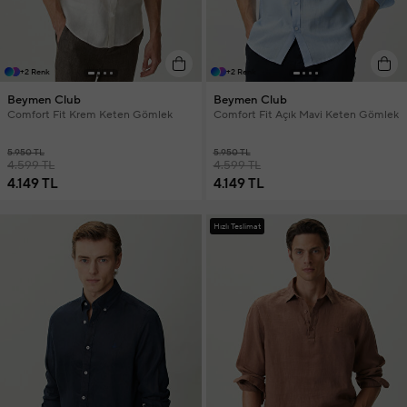
+2 Renk
+2 Renk
Beymen Club
Beymen Club
Comfort Fit Krem Keten Gömlek
Comfort Fit Açık Mavi Keten Gömlek
5.950 TL
5.950 TL
4.599 TL
4.599 TL
4.149 TL
4.149 TL
Hızlı Teslimat