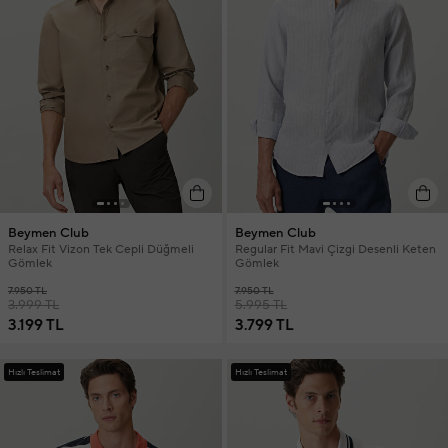
Beymen Club
Beymen Club
Relax Fit Vizon Tek Cepli Düğmeli
Regular Fit Mavi Çizgi Desenli Keten
Gömlek
Gömlek
7.950 TL
7.950 TL
3.999 TL
5.995 TL
3.199 TL
3.799 TL
Hızlı Teslimat
Hızlı Teslimat