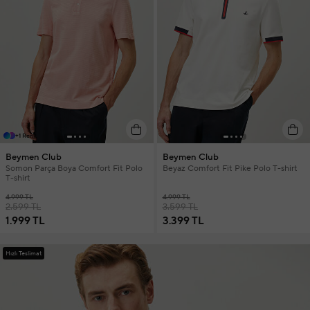
+1 Renk
Beymen Club
Beymen Club
Somon Parça Boya Comfort Fit Polo
Beyaz Comfort Fit Pike Polo T-shirt
T-shirt
4.999 TL
4.999 TL
2.599 TL
3.599 TL
1.999 TL
3.399 TL
Hızlı Teslimat