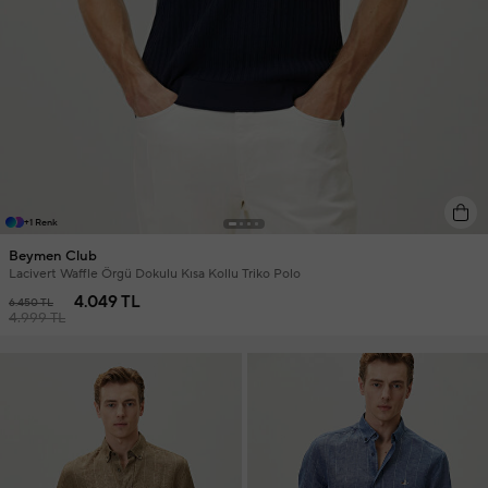
+1 Renk
Beymen Club
Lacivert Waffle Örgü Dokulu Kısa Kollu Triko Polo
4.049 TL
6.450 TL
4.999 TL