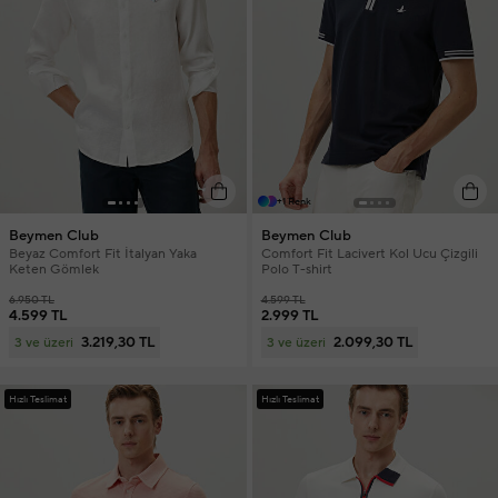
+1 Renk
Beymen Club
Beymen Club
Beyaz Comfort Fit İtalyan Yaka
Comfort Fit Lacivert Kol Ucu Çizgili
Keten Gömlek
Polo T-shirt
6.950 TL
4.599 TL
4.599 TL
2.999 TL
3.219,30 TL
2.099,30 TL
3 ve üzeri
3 ve üzeri
Hızlı Teslimat
Hızlı Teslimat