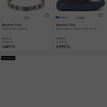
+2 Renk
Beymen Club
Beymen Club
Silver Erkek Bileklik
Mavi Bağcıklı Erkek Süet Driver
2.599 TL
9.950 TL
1.849 TL
5.195 TL
1.649 TL
3.999 TL
Hızlı Teslimat