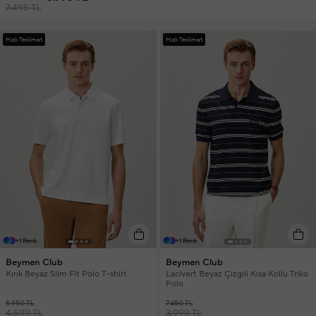
7.495 TL
Hızlı Teslimat
Hızlı Teslimat
+1 Renk
+1 Renk
Beymen Club
Beymen Club
Kırık Beyaz Slim Fit Polo T-shirt
Lacivert Beyaz Çizgili Kısa Kollu Triko
Polo
5.950 TL
7.450 TL
4.599 TL
3.999 TL