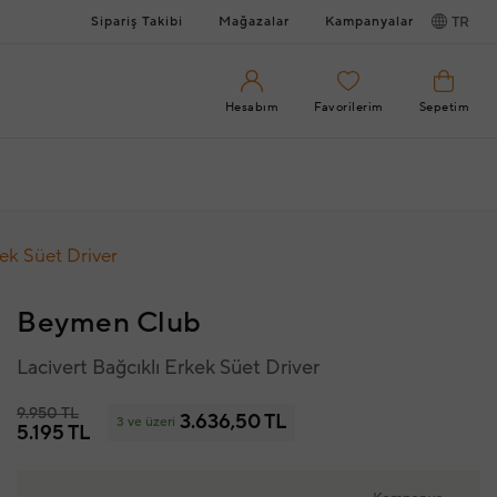
Sipariş Takibi
Mağazalar
Kampanyalar
TR
Hesabım
Favorilerim
Sepetim
kek Süet Driver
Beymen Club
Lacivert Bağcıklı Erkek Süet Driver
9.950 TL
3.636,50 TL
3 ve üzeri
5.195 TL