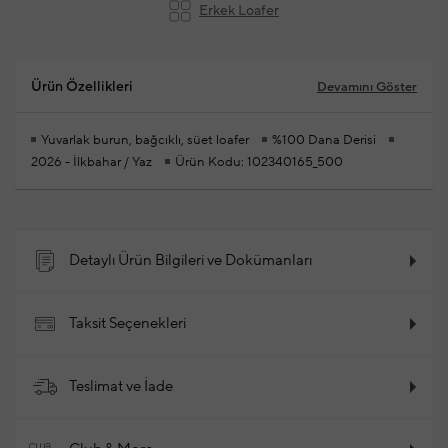
Erkek Loafer
Ürün Özellikleri
Devamını Göster
Yuvarlak burun, bağcıklı, süet loafer
%100 Dana Derisi
2026 - İlkbahar / Yaz
Ürün Kodu: 102340165_500
Detaylı Ürün Bilgileri ve Dokümanları
Taksit Seçenekleri
Teslimat ve İade