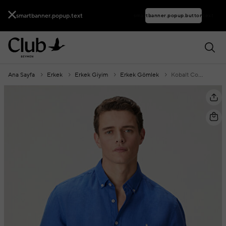
smartbanner.popup.text
smartbanner.popup.buttontext
Ana Sayfa
Erkek
Erkek Giyim
Erkek Gömlek
Kobalt Comfort Fit Keten Gömlek