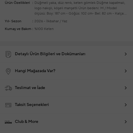
Ürün Özellikleri
Düğmeli yaka, düz renk, keten gömlek
Düğme kapatmalı,
logo nakışlı, köşeli manşetli
Ürün bedeni: M / Model
ölçüsü: Boy: 187 cm - Göğüs: 102 cm- Bel: 82 cm - Kalça:
92 cm
Yeni sezon hazır giyim alışverişlerinizde ücretsiz
Yıl- Sezon
2026 - İlkbahar / Yaz
tadilat yapılmaktadır
Kumaş ve Bakım
%100 Keten
Detaylı Ürün Bilgileri ve Dokümanları
Hangi Mağazada Var?
Teslimat ve İade
Taksit Seçenekleri
Club & More