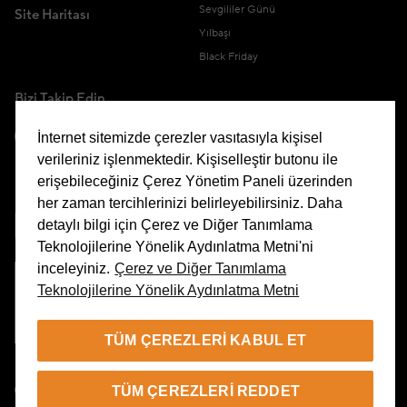
Sevgililer Günü
Site Haritası
Yılbaşı
Black Friday
Bizi Takip Edin
İnternet sitemizde çerezler vasıtasıyla kişisel
verileriniz işlenmektedir. Kişiselleştir butonu ile
erişebileceğiniz Çerez Yönetim Paneli üzerinden
Uygulamamızı İndirin
her zaman tercihlerinizi belirleyebilirsiniz. Daha
detaylı bilgi için Çerez ve Diğer Tanımlama
Teknolojilerine Yönelik Aydınlatma Metni'ni
inceleyiniz.
Çerez ve Diğer Tanımlama
Teknolojilerine Yönelik Aydınlatma Metni
Çerez Yönetim Paneli
TÜM ÇEREZLERI KABUL ET
TR
TÜM ÇEREZLERI REDDET