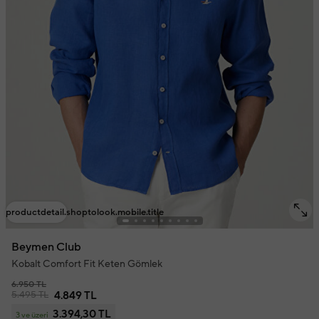
productdetail.shoptolook.mobile.title
Beymen Club
Kobalt Comfort Fit Keten Gömlek
6.950 TL
5.495 TL
4.849 TL
3.394,30 TL
3 ve üzeri