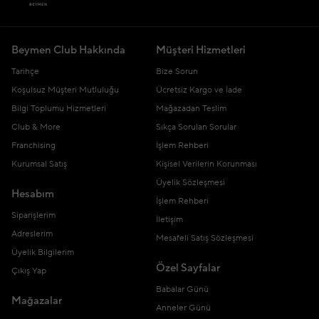
Beymen Club Hakkında
Müşteri Hizmetleri
Tarihçe
Bize Sorun
Koşulsuz Müşteri Mutluluğu
Ücretsiz Kargo ve İade
Bilgi Toplumu Hizmetleri
Mağazadan Teslim
Club & More
Sıkça Sorulan Sorular
Franchising
İşlem Rehberi
Kurumsal Satış
Kişisel Verilerin Korunması
Üyelik Sözleşmesi
Hesabım
İşlem Rehberi
Siparişlerim
İletişim
Adreslerim
Mesafeli Satış Sözleşmesi
Üyelik Bilgilerim
Özel Sayfalar
Çıkış Yap
Babalar Günü
Mağazalar
Anneler Günü