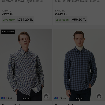
Comfort Fit Mavi Beyaz Gömlek
Slim Fit Haki Gofre Dokulu Gömlek
7.250 TL
6.450 TL
2.199 TL
2.449 TL
1.759,20 TL
1.959,20 TL
2 ve üzeri
2 ve üzeri
Hızlı Teslimat
+1 Renk
+2 Renk