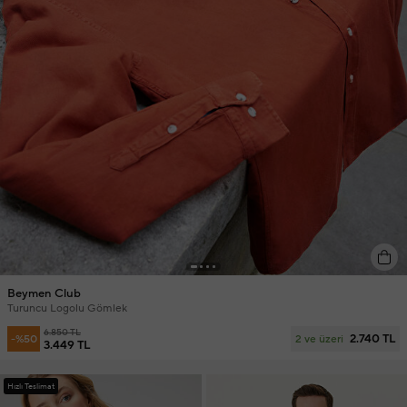
Beymen Club
Turuncu Logolu Gömlek
6.850 TL
2.740 TL
-%50
2 ve üzeri
3.449 TL
Hızlı Teslimat