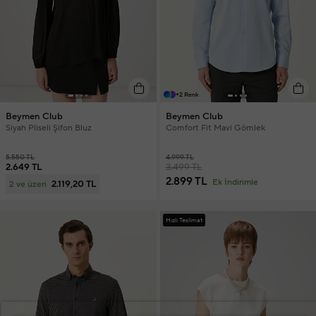
+2 Renk
Beymen Club
Beymen Club
Siyah Pliseli Şifon Bluz
Comfort Fit Mavi Gömlek
5.550 TL
4.999 TL
2.649 TL
3.499 TL
2.899 TL
Ek İndirimle
2.119,20 TL
2 ve üzeri
Hızlı Teslimat