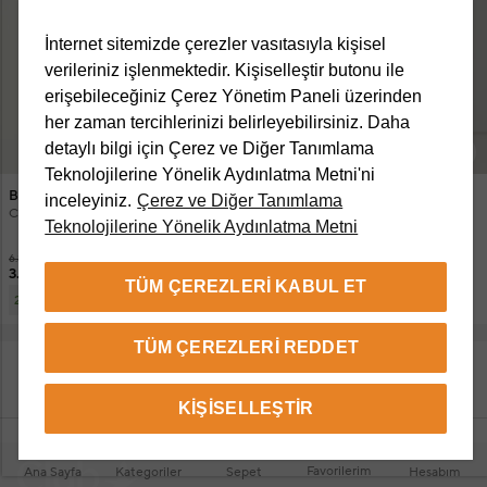
İnternet sitemizde çerezler vasıtasıyla kişisel
verileriniz işlenmektedir. Kişiselleştir butonu ile
erişebileceğiniz Çerez Yönetim Paneli üzerinden
her zaman tercihlerinizi belirleyebilirsiniz. Daha
detaylı bilgi için Çerez ve Diğer Tanımlama
+2 Renk
Teknolojilerine Yönelik Aydınlatma Metni'ni
Beymen Club
Beymen Club
inceleyiniz.
Çerez ve Diğer Tanımlama
Comfort Fit Antrasit Gömlek
Ekru Bluz
Teknolojilerine Yönelik Aydınlatma Metni
6.850 TL
6.550 TL
3.449 TL
2.899 TL
TÜM ÇEREZLERI KABUL ET
2.740 TL
2.319,20 TL
2 ve üzeri
2 ve üzeri
TÜM ÇEREZLERI REDDET
DAHA FAZLA ÜRÜN GÖSTER
KIŞISELLEŞTIR
Favorilerim
Ana Sayfa
Kategoriler
Sepet
Hesabım