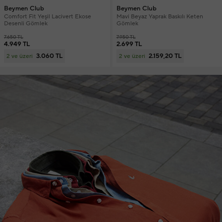
Beymen Club
Beymen Club
Comfort Fit Yeşil Lacivert Ekose
Mavi Beyaz Yaprak Baskılı Keten
Desenli Gömlek
Gömlek
7.650 TL
7.950 TL
4.949 TL
2.699 TL
3.060 TL
2.159,20 TL
2 ve üzeri
2 ve üzeri