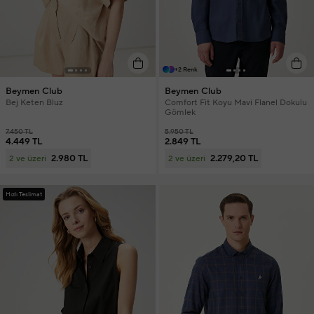
+2 Renk
Beymen Club
Beymen Club
Bej Keten Bluz
Comfort Fit Koyu Mavi Flanel Dokulu
Gömlek
7.450 TL
5.950 TL
4.449 TL
2.849 TL
2.980 TL
2.279,20 TL
2 ve üzeri
2 ve üzeri
Hızlı Teslimat