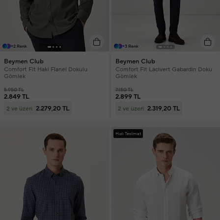
+2 Renk
+3 Renk
Beymen Club
Beymen Club
Comfort Fit Haki Flanel Dokulu
Comfort Fit Lacivert Gabardin Doku
Gömlek
Gömlek
5.950 TL
7.150 TL
2.849 TL
2.899 TL
2.279,20 TL
2.319,20 TL
2 ve üzeri
2 ve üzeri
Hızlı Teslimat