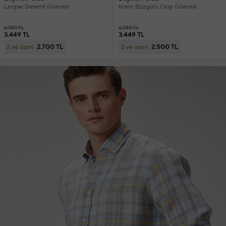
Leopar Desenli Gömlek
Krem Büzgülü Crop Gömlek
6.750 TL
6.250 TL
3.449 TL
3.449 TL
2.700 TL
2.500 TL
2 ve üzeri
2 ve üzeri