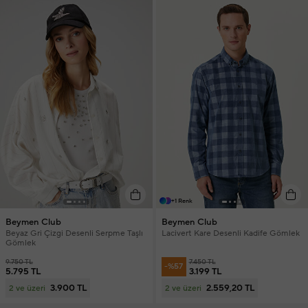
+1 Renk
Beymen Club
Beymen Club
Beyaz Gri Çizgi Desenli Serpme Taşlı
Lacivert Kare Desenli Kadife Gömlek
Gömlek
9.750 TL
7.450 TL
-%57
5.795 TL
3.199 TL
3.900 TL
2.559,20 TL
2 ve üzeri
2 ve üzeri