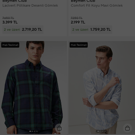
Beymen Club
Beymen Club
Lacivert Pötikare Desenli Gömlek
Comfort Fit Koyu Mavi Gömlek
7.650 TL
7.250 TL
3.399 TL
2.199 TL
2.719,20 TL
1.759,20 TL
2 ve üzeri
2 ve üzeri
Hızlı Teslimat
Hızlı Teslimat