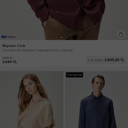
+3 Renk
Beymen Club
Comfort Fit Mürdüm Gabardin Doku Gömlek
7.150 TL
2.839,20 TL
2 ve üzeri
3.549 TL
Hızlı Teslimat