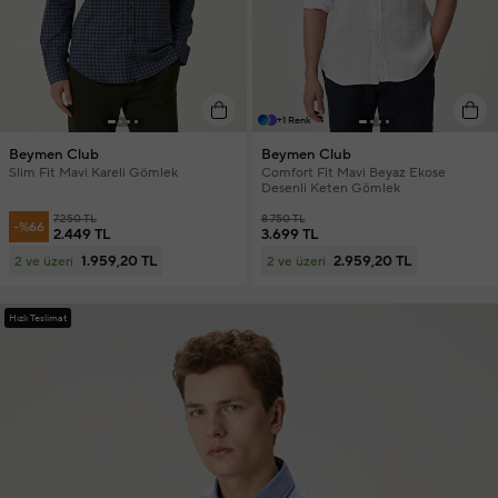
+1 Renk
Beymen Club
Beymen Club
Slim Fit Mavi Kareli Gömlek
Comfort Fit Mavi Beyaz Ekose
Desenli Keten Gömlek
7.250 TL
8.750 TL
-%66
2.449 TL
3.699 TL
1.959,20 TL
2.959,20 TL
2 ve üzeri
2 ve üzeri
Hızlı Teslimat