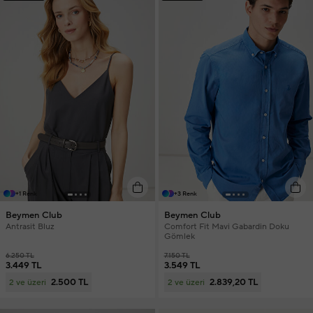
+1 Renk
+3 Renk
Beymen Club
Beymen Club
Antrasit Bluz
Comfort Fit Mavi Gabardin Doku
Gömlek
6.250 TL
7.150 TL
3.449 TL
3.549 TL
2.500 TL
2.839,20 TL
2 ve üzeri
2 ve üzeri