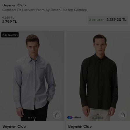
Beymen Club
Comfort Fit Lacivert Yarım Ay Desenli Keten Gömlek
9.250 TL
2.239,20 TL
2 ve üzeri
2.799 TL
Hızlı Teslimat
+1 Renk
Beymen Club
Beymen Club