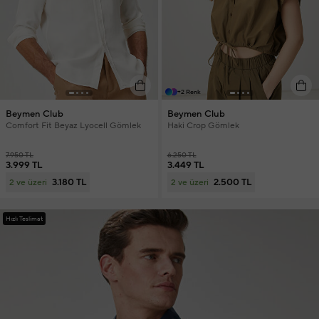
+2 Renk
Beymen Club
Beymen Club
Comfort Fit Beyaz Lyocell Gömlek
Haki Crop Gömlek
7.950 TL
6.250 TL
3.999 TL
3.449 TL
3.180 TL
2.500 TL
2 ve üzeri
2 ve üzeri
Hızlı Teslimat