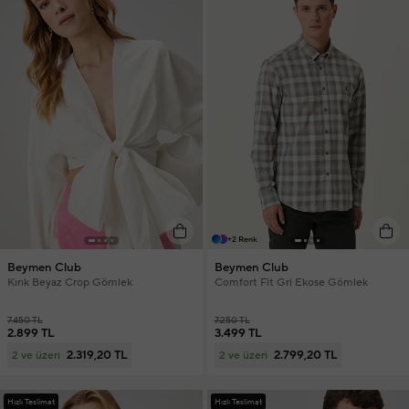
+2 Renk
Beymen Club
Beymen Club
Kırık Beyaz Crop Gömlek
Comfort Fit Gri Ekose Gömlek
7.450 TL
7.250 TL
2.899 TL
3.499 TL
2.319,20 TL
2.799,20 TL
2 ve üzeri
2 ve üzeri
Hızlı Teslimat
Hızlı Teslimat