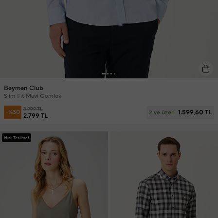
Beymen Club
Slim Fit Mavi Gömlek
3.999 TL
1.599,60 TL
-%30
2 ve üzeri
2.799 TL
Hızlı Teslimat