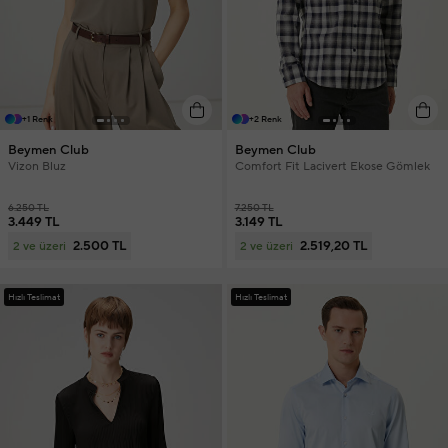
+1 Renk
+2 Renk
Beymen Club
Beymen Club
Vizon Bluz
Comfort Fit Lacivert Ekose Gömlek
6.250 TL
7.250 TL
3.449 TL
3.149 TL
2.500 TL
2.519,20 TL
2 ve üzeri
2 ve üzeri
Hızlı Teslimat
Hızlı Teslimat