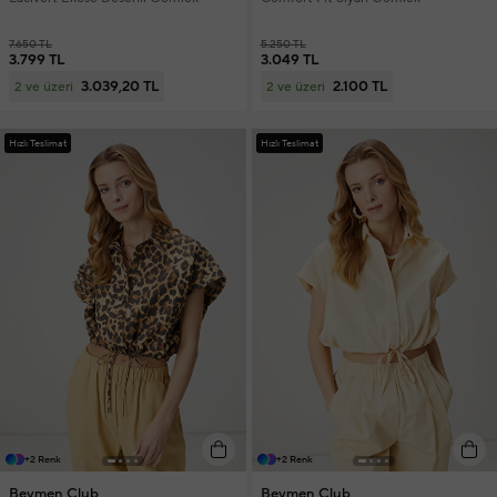
7.650 TL
5.250 TL
3.799 TL
3.049 TL
3.039,20 TL
2.100 TL
2 ve üzeri
2 ve üzeri
Hızlı Teslimat
Hızlı Teslimat
+2 Renk
+2 Renk
Beymen Club
Beymen Club