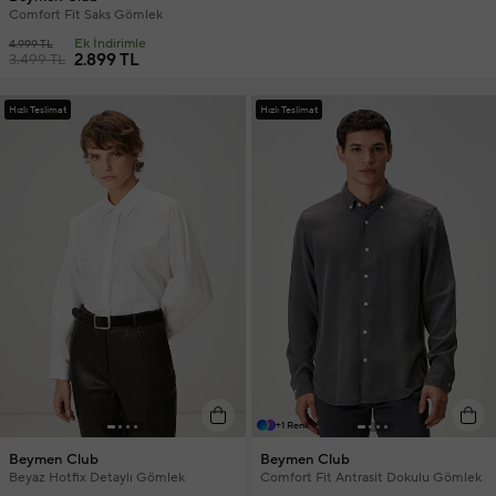
Comfort Fit Saks Gömlek
Ek İndirimle
4.999 TL
2.899 TL
3.499 TL
Hızlı Teslimat
Hızlı Teslimat
+1 Renk
Beymen Club
Beymen Club
Beyaz Hotfix Detaylı Gömlek
Comfort Fit Antrasit Dokulu Gömlek