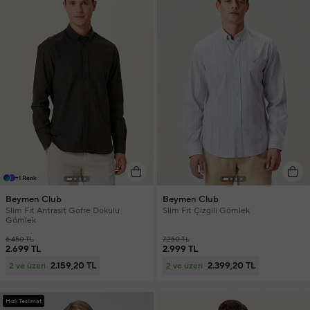
+1 Renk
Beymen Club
Beymen Club
Slim Fit Antrasit Gofre Dokulu
Slim Fit Çizgili Gömlek
Gömlek
6.450 TL
7.250 TL
2.699 TL
2.999 TL
2.159,20 TL
2.399,20 TL
2 ve üzeri
2 ve üzeri
Hızlı Teslimat