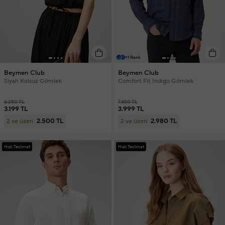
+1 Renk
Beymen Club
Beymen Club
Siyah Kolsuz Gömlek
Comfort Fit Indigo Gömlek
6.250 TL
7.450 TL
3.199 TL
3.999 TL
2.500 TL
2.980 TL
2 ve üzeri
2 ve üzeri
Hızlı Teslimat
Hızlı Teslimat