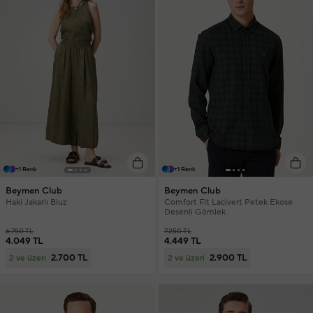
+1 Renk
+1 Renk
Beymen Club
Beymen Club
Haki Jakarlı Bluz
Comfort Fit Lacivert Petek Ekose
Desenli Gömlek
6.750 TL
7.250 TL
4.049 TL
4.449 TL
2.700 TL
2.900 TL
2 ve üzeri
2 ve üzeri