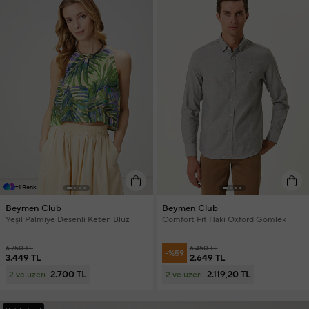
+1 Renk
Beymen Club
Beymen Club
Yeşil Palmiye Desenli Keten Bluz
Comfort Fit Haki Oxford Gömlek
6.750 TL
6.450 TL
-%59
3.449 TL
2.649 TL
2.700 TL
2.119,20 TL
2 ve üzeri
2 ve üzeri