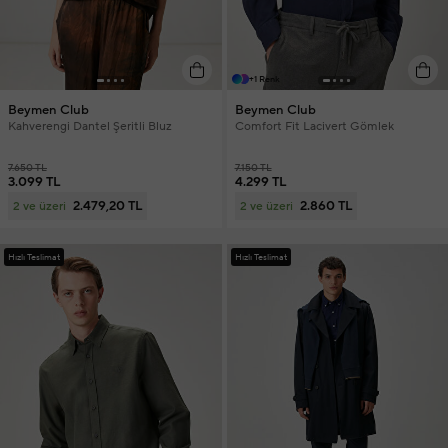
+1 Renk
Beymen Club
Beymen Club
Kahverengi Dantel Şeritli Bluz
Comfort Fit Lacivert Gömlek
7.650 TL
7.150 TL
3.099 TL
4.299 TL
2.479,20 TL
2.860 TL
2 ve üzeri
2 ve üzeri
Hızlı Teslimat
Hızlı Teslimat