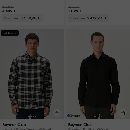
9.950 TL
7.650 TL
4.449 TL
3.099 TL
3.559,20 TL
2.479,20 TL
2 ve üzeri
2 ve üzeri
Hızlı Teslimat
+1 Renk
Beymen Club
Beymen Club
Lacivert Ekose Desenli Gömlek
Comfort Fit Siyah Gömlek