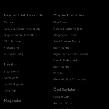
Beymen Club Hakkında
Müşteri Hizmetleri
Tarihçe
Bize Sorun
Koşulsuz Müşteri Mutluluğu
Ücretsiz Kargo ve İade
Bilgi Toplumu Hizmetleri
Mağazadan Teslim
Club & More
Sıkça Sorulan Sorular
Franchising
İşlem Rehberi
Kurumsal Satış
Kişisel Verilerin Korunması
Üyelik Sözleşmesi
Hesabım
İşlem Rehberi
Siparişlerim
İletişim
Adreslerim
Mesafeli Satış Sözleşmesi
Üyelik Bilgilerim
Özel Sayfalar
Çıkış Yap
Babalar Günü
Mağazalar
Anneler Günü