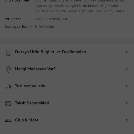
Ürün Özellikleri
Düğmeli yaka, düz renk, keten gömlek
Düğme kapatmalı,
logo nakışlı, köşeli manşetli
Ürün bedeni: M / Model
ölçüsü: Boy: 187 cm - Göğüs: 102 cm- Bel: 82 cm - Kalça:
92 cm
Yeni sezon hazır giyim alışverişlerinizde ücretsiz
Yıl- Sezon
2026 - İlkbahar / Yaz
tadilat yapılmaktadır
Kumaş ve Bakım
%100 Keten
Detaylı Ürün Bilgileri ve Dokümanları
Hangi Mağazada Var?
Teslimat ve İade
Taksit Seçenekleri
Club & More