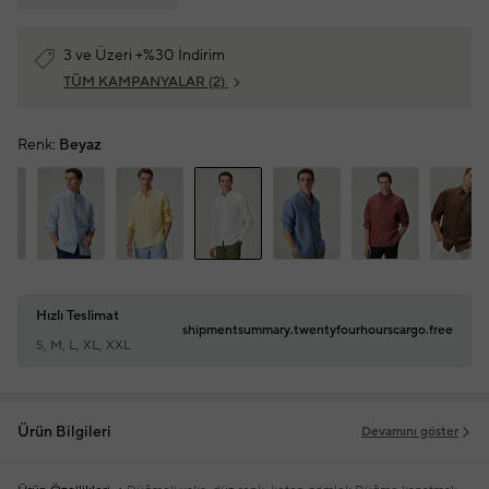
3 ve Üzeri +%30 İndirim
TÜM KAMPANYALAR
(2)
Renk:
Beyaz
Hızlı Teslimat
shipmentsummary.twentyfourhourscargo.free
S, M, L, XL, XXL
Ürün Bilgileri
Devamını göster