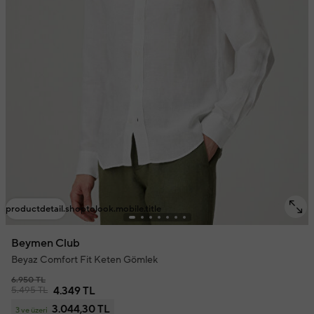
productdetail.shoptolook.mobile.title
Beymen Club
Beyaz Comfort Fit Keten Gömlek
6.950 TL
5.495 TL
4.349 TL
3.044,30 TL
3 ve üzeri