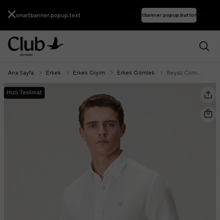
smartbanner.popup.text
smartbanner.popup.buttontext
Ana Sayfa
Erkek
Erkek Giyim
Erkek Gömlek
Beyaz Comfort Fit Keten Gömlek
Hızlı Teslimat