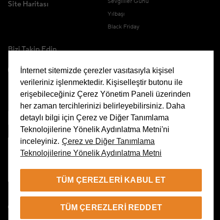
Sevgililer Günü
Site Haritası
Yılbaşı
Black Friday
Bizi Takip Edin
İnternet sitemizde çerezler vasıtasıyla kişisel
verileriniz işlenmektedir. Kişiselleştir butonu ile
erişebileceğiniz Çerez Yönetim Paneli üzerinden
Uygulamamızı İndirin
her zaman tercihlerinizi belirleyebilirsiniz. Daha
detaylı bilgi için Çerez ve Diğer Tanımlama
Teknolojilerine Yönelik Aydınlatma Metni'ni
inceleyiniz.
Çerez ve Diğer Tanımlama
Teknolojilerine Yönelik Aydınlatma Metni
Çerez Yönetim Paneli
TÜM ÇEREZLERI KABUL ET
TR
TÜM ÇEREZLERI REDDET