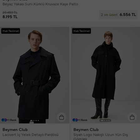
Beyaz Yakası Suni Kürklü Kruvaze Kaşe Palto
20.450 TL
6.556 TL
2 ve üzeri
8.195 TL
Hızlı Teslimat
Hızlı Teslimat
+1 Renk
+1 Renk
Beymen Club
Beymen Club
Lacivert İç Yelek Detaylı Pardösü
Siyah Logo Nakışlı Uzun Yün Dış
Gömlek