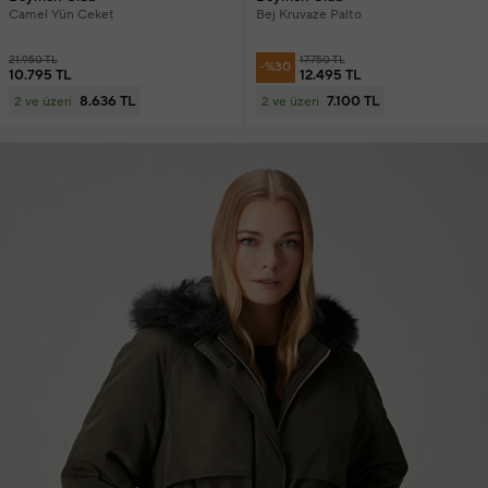
Camel Yün Ceket
Bej Kruvaze Palto
21.950 TL
17.750 TL
-%30
10.795 TL
12.495 TL
8.636 TL
7.100 TL
2 ve üzeri
2 ve üzeri