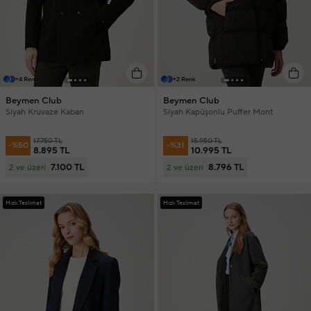
+4 Renk
+2 Renk
Beymen Club
Beymen Club
Siyah Kruvaze Kaban
Siyah Kapüşonlu Puffer Mont
17.750 TL
15.950 TL
-%50
-%31
8.895 TL
10.995 TL
7.100 TL
8.796 TL
2 ve üzeri
2 ve üzeri
Hızlı Teslimat
Hızlı Teslimat