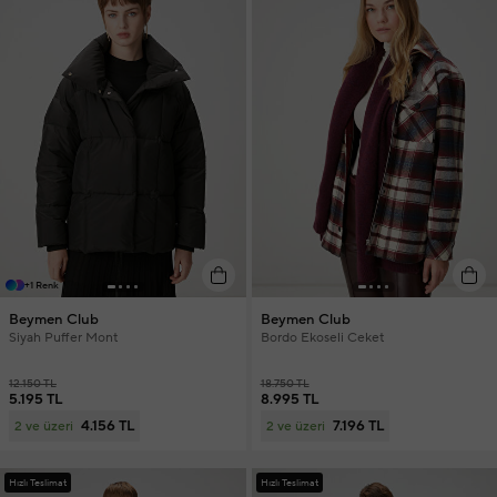
+1 Renk
Beymen Club
Beymen Club
Siyah Puffer Mont
Bordo Ekoseli Ceket
12.150 TL
18.750 TL
5.195 TL
8.995 TL
4.156 TL
7.196 TL
2 ve üzeri
2 ve üzeri
Hızlı Teslimat
Hızlı Teslimat