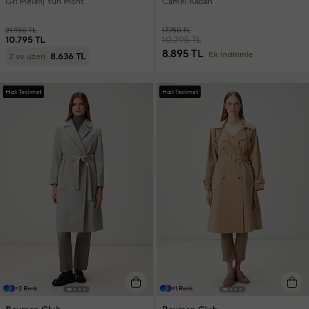
Gri Melanj Yün Mont
Camel Kaban
21.950 TL
17.750 TL
10.795 TL
10.795 TL
8.895 TL
Ek İndirimle
8.636 TL
2 ve üzeri
Hızlı Teslimat
Hızlı Teslimat
+2 Renk
+1 Renk