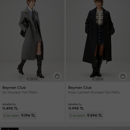
Beymen Club
Beymen Club
Gri Kruvaze Yün Palto
Koyu Lacivert Kruvaze Yün Palto
28.450 TL
28.450 TL
11.495 TL
11.995 TL
9.196 TL
9.596 TL
2 ve üzeri
2 ve üzeri