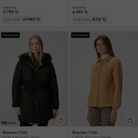
27.450 TL
14.250 TL
17.795 TL
6.395 TL
10.980 TL
5.116 TL
2 ve üzeri
2 ve üzeri
Hızlı Teslimat
Hızlı Teslimat
+1 Renk
Beymen Club
Beymen Club
Siyah Kapüşonlu Mont
Camel Yün Dış Gömlek