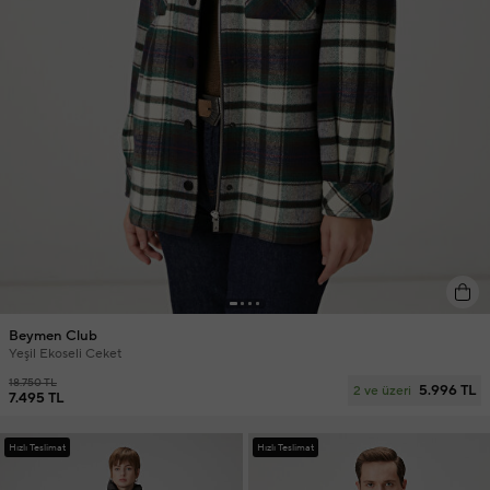
Beymen Club
Yeşil Ekoseli Ceket
18.750 TL
5.996 TL
2 ve üzeri
7.495 TL
Hızlı Teslimat
Hızlı Teslimat