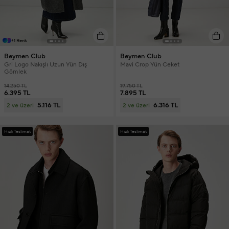
+1 Renk
Beymen Club
Beymen Club
Gri Logo Nakışlı Uzun Yün Dış
Mavi Crop Yün Ceket
Gömlek
14.250 TL
19.750 TL
6.395 TL
7.895 TL
5.116 TL
6.316 TL
2 ve üzeri
2 ve üzeri
Hızlı Teslimat
Hızlı Teslimat