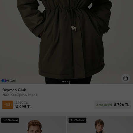
+1 Renk
Beymen Club
Haki Kapüşonlu Mont
15.950 TL
8.796 TL
-%31
2 ve üzeri
10.995 TL
Hızlı Teslimat
Hızlı Teslimat