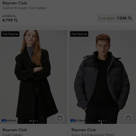
Beymen Club
Camel Kruvaze Yün Kaban
21.950 TL
7.036 TL
2 ve üzeri
8.795 TL
Hızlı Teslimat
Hızlı Teslimat
+4 Renk
+2 Renk
Beymen Club
Beymen Club
Siyah Kaban
Koyu Gri Kapüşonlu Mont