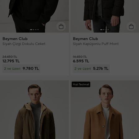
Beymen Club
Beymen Club
Siyah Çizgi Dokulu Ceket
Siyah Kapüşonlu Puff Mont
24.450 TL
16.450 TL
12.795 TL
6.595 TL
9.780 TL
5.276 TL
2 ve üzeri
2 ve üzeri
Hızlı Teslimat