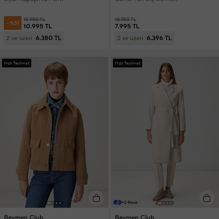
15.950 TL
18.750 TL
-%31
10.995 TL
7.995 TL
6.380 TL
6.396 TL
2 ve üzeri
2 ve üzeri
Hızlı Teslimat
Hızlı Teslimat
+2 Renk
Beymen Club
Beymen Club