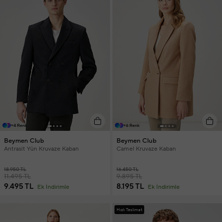
+4 Renk
+6 Renk
Beymen Club
Beymen Club
Antrasit Yün Kruvaze Kaban
Camel Kruvaze Kaban
18.950 TL
16.450 TL
11.495 TL
9.895 TL
9.495 TL
8.195 TL
Ek İndirimle
Ek İndirimle
Hızlı Teslimat