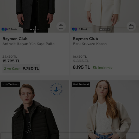
+2 Renk
+6 Renk
Beymen Club
Beymen Club
Antrasit İtalyan Yün Kaşe Palto
Ekru Kruvaze Kaban
24.450 TL
16.450 TL
15.795 TL
9.895 TL
8.195 TL
Ek İndirimle
9.780 TL
2 ve üzeri
Hızlı Teslimat
Hızlı Teslimat