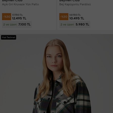
Beymen Club
Beymen Club
Açık Gri Kruvaze Yün Palto
Bej Kapüşonlu Pardösü
17.750 TL
14.950 TL
-%30
-%30
12.495 TL
10.495 TL
7.100 TL
5.980 TL
2 ve üzeri
2 ve üzeri
Hızlı Teslimat