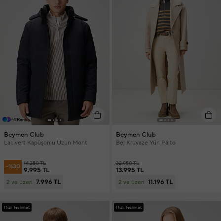
+4 Renk
Beymen Club
Beymen Club
Lacivert Kapüşonlu Uzun Mont
Bej Kruvaze Yün Palto
14.250 TL
32.950 TL
-%30
9.995 TL
13.995 TL
7.996 TL
11.196 TL
2 ve üzeri
2 ve üzeri
Hızlı Teslimat
Hızlı Teslimat