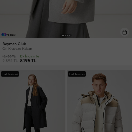
+6 Renk
Beymen Club
Gri Kruvaze Kaban
Ek İndirimle
16.450 TL
8.195 TL
9.895 TL
Hızlı Teslimat
Hızlı Teslimat