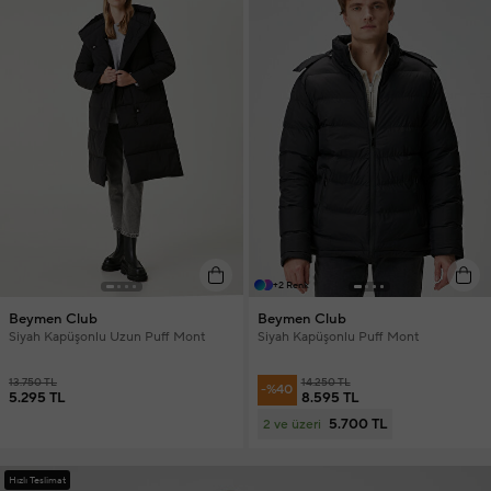
+2 Renk
Beymen Club
Beymen Club
Siyah Kapüşonlu Uzun Puff Mont
Siyah Kapüşonlu Puff Mont
13.750 TL
14.250 TL
-%40
5.295 TL
8.595 TL
5.700 TL
2 ve üzeri
Hızlı Teslimat