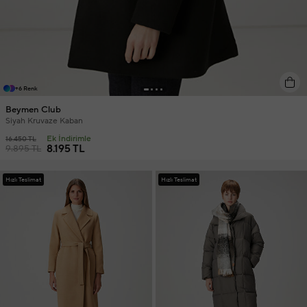
+6 Renk
Beymen Club
Siyah Kruvaze Kaban
Ek İndirimle
16.450 TL
8.195 TL
9.895 TL
Hızlı Teslimat
Hızlı Teslimat