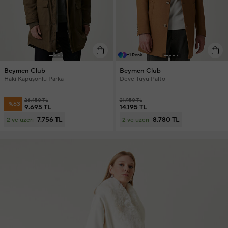
+1 Renk
Beymen Club
Beymen Club
Haki Kapüşonlu Parka
Deve Tüyü Palto
26.450 TL
21.950 TL
-%63
9.695 TL
14.195 TL
7.756 TL
8.780 TL
2 ve üzeri
2 ve üzeri