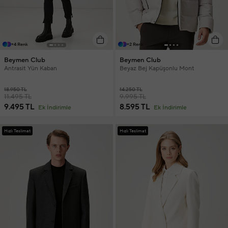
+4 Renk
+2 Renk
Beymen Club
Beymen Club
Antrasit Yün Kaban
Beyaz Bej Kapüşonlu Mont
18.950 TL
14.250 TL
11.495 TL
9.995 TL
9.495 TL
8.595 TL
Ek İndirimle
Ek İndirimle
Hızlı Teslimat
Hızlı Teslimat