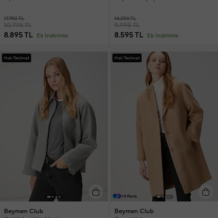
17.750 TL
14.250 TL
10.795 TL
9.995 TL
8.895 TL
8.595 TL
Ek İndirimle
Ek İndirimle
Hızlı Teslimat
Hızlı Teslimat
+4 Renk
Beymen Club
Beymen Club