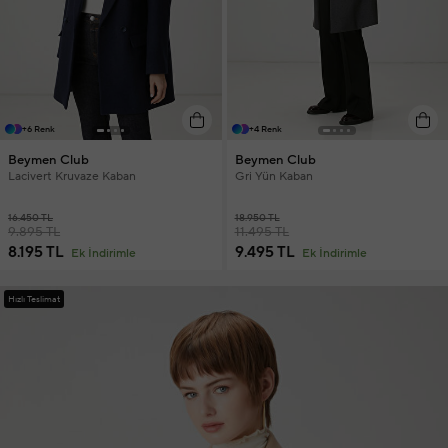
+6 Renk
+4 Renk
Beymen Club
Beymen Club
Lacivert Kruvaze Kaban
Gri Yün Kaban
16.450 TL
18.950 TL
9.895 TL
11.495 TL
8.195 TL
9.495 TL
Ek İndirimle
Ek İndirimle
Hızlı Teslimat