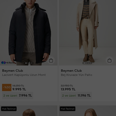
+4 Renk
Beymen Club
Beymen Club
Lacivert Kapüşonlu Uzun Mont
Bej Kruvaze Yün Palto
14.250 TL
32.950 TL
-%30
9.995 TL
13.995 TL
7.996 TL
11.196 TL
2 ve üzeri
2 ve üzeri
Hızlı Teslimat
Hızlı Teslimat