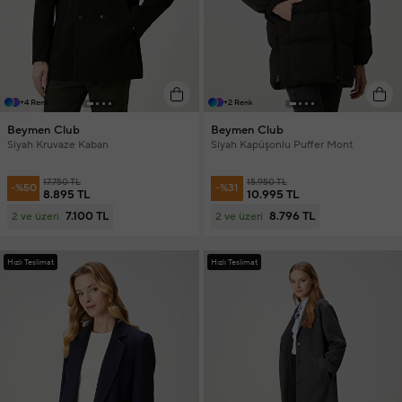
+4 Renk
+2 Renk
Beymen Club
Beymen Club
Siyah Kruvaze Kaban
Siyah Kapüşonlu Puffer Mont
17.750 TL
15.950 TL
-%50
-%31
8.895 TL
10.995 TL
7.100 TL
8.796 TL
2 ve üzeri
2 ve üzeri
Hızlı Teslimat
Hızlı Teslimat