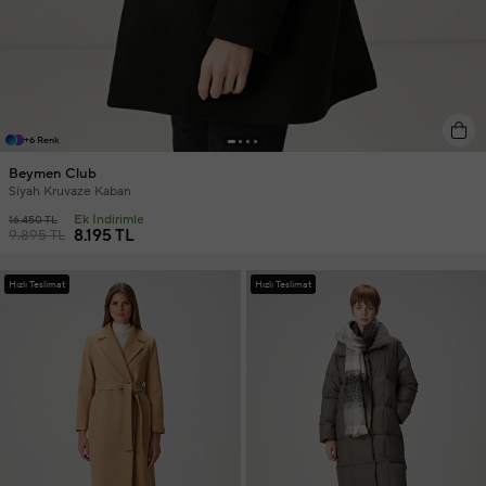
+6 Renk
Beymen Club
Siyah Kruvaze Kaban
Ek İndirimle
16.450 TL
8.195 TL
9.895 TL
Hızlı Teslimat
Hızlı Teslimat