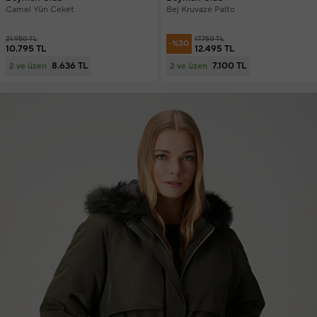
Camel Yün Ceket
Bej Kruvaze Palto
21.950 TL
17.750 TL
-%30
10.795 TL
12.495 TL
8.636 TL
7.100 TL
2 ve üzeri
2 ve üzeri