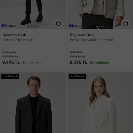
+4 Renk
+2 Renk
Beymen Club
Beymen Club
Antrasit Yün Kaban
Beyaz Bej Kapüşonlu Mont
18.950 TL
14.250 TL
11.495 TL
9.995 TL
9.495 TL
8.595 TL
Ek İndirimle
Ek İndirimle
Hızlı Teslimat
Hızlı Teslimat