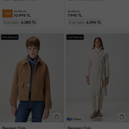
15.950 TL
18.750 TL
-%31
10.995 TL
7.995 TL
6.380 TL
6.396 TL
2 ve üzeri
2 ve üzeri
Hızlı Teslimat
Hızlı Teslimat
+2 Renk
Beymen Club
Beymen Club