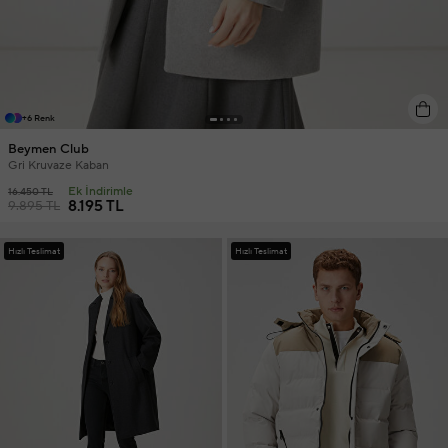
+6 Renk
Beymen Club
Gri Kruvaze Kaban
Ek İndirimle
16.450 TL
8.195 TL
9.895 TL
Hızlı Teslimat
Hızlı Teslimat