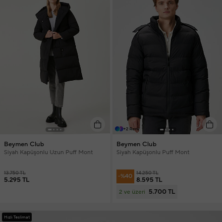
+2 Renk
Beymen Club
Beymen Club
Siyah Kapüşonlu Uzun Puff Mont
Siyah Kapüşonlu Puff Mont
13.750 TL
14.250 TL
-%40
5.295 TL
8.595 TL
5.700 TL
2 ve üzeri
Hızlı Teslimat