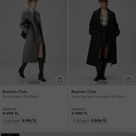
Beymen Club
Beymen Club
Gri Kruvaze Yün Palto
Koyu Lacivert Kruvaze Yün Palto
28.450 TL
28.450 TL
11.495 TL
11.995 TL
9.196 TL
9.596 TL
2 ve üzeri
2 ve üzeri