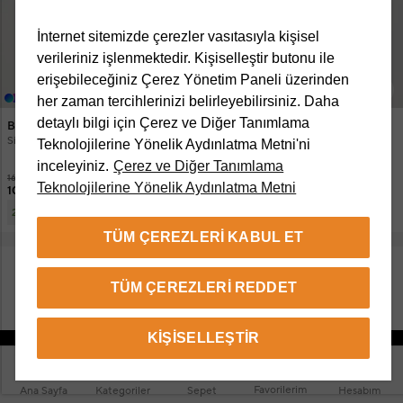
İnternet sitemizde çerezler vasıtasıyla kişisel
verileriniz işlenmektedir. Kişiselleştir butonu ile
erişebileceğiniz Çerez Yönetim Paneli üzerinden
+1 Renk
+4 Renk
her zaman tercihlerinizi belirleyebilirsiniz. Daha
detaylı bilgi için Çerez ve Diğer Tanımlama
Beymen Club
Beymen Club
Siyah Kapüşonlu Kapitoneli Mont
Kırık Beyaz Kaban
Teknolojilerine Yönelik Aydınlatma Metni'ni
inceleyiniz.
Çerez ve Diğer Tanımlama
16.450 TL
17.750 TL
Teknolojilerine Yönelik Aydınlatma Metni
10.795 TL
12.495 TL
10.795 TL
Ek İndirimle
6.580 TL
2 ve üzeri
TÜM ÇEREZLERI KABUL ET
TÜM ÇEREZLERI REDDET
DAHA FAZLA ÜRÜN GÖSTER
KIŞISELLEŞTIR
Favorilerim
Ana Sayfa
Kategoriler
Sepet
Hesabım