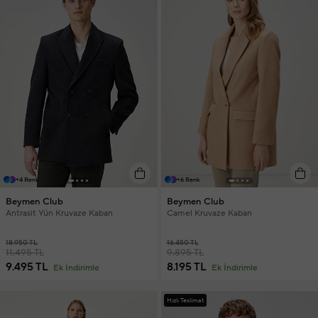
+4 Renk
+6 Renk
Beymen Club
Beymen Club
Antrasit Yün Kruvaze Kaban
Camel Kruvaze Kaban
18.950 TL
16.450 TL
11.495 TL
9.895 TL
9.495 TL
8.195 TL
Ek İndirimle
Ek İndirimle
Hızlı Teslimat