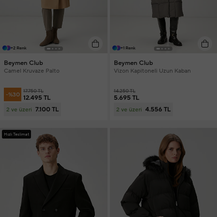
+2 Renk
+1 Renk
Beymen Club
Beymen Club
Camel Kruvaze Palto
Vizon Kapitoneli Uzun Kaban
17.750 TL
14.250 TL
-%30
12.495 TL
5.695 TL
7.100 TL
4.556 TL
2 ve üzeri
2 ve üzeri
Hızlı Teslimat