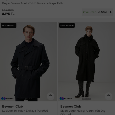
Beyaz Yakası Suni Kürklü Kruvaze Kaşe Palto
20.450 TL
6.556 TL
2 ve üzeri
8.195 TL
Hızlı Teslimat
Hızlı Teslimat
+1 Renk
+1 Renk
Beymen Club
Beymen Club
Lacivert İç Yelek Detaylı Pardösü
Siyah Logo Nakışlı Uzun Yün Dış
Gömlek