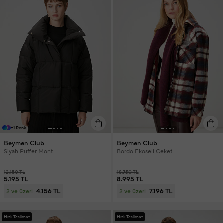
+1 Renk
Beymen Club
Beymen Club
Siyah Puffer Mont
Bordo Ekoseli Ceket
12.150 TL
18.750 TL
5.195 TL
8.995 TL
4.156 TL
7.196 TL
2 ve üzeri
2 ve üzeri
Hızlı Teslimat
Hızlı Teslimat