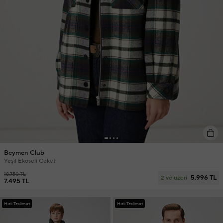
Beymen Club
Yeşil Ekoseli Ceket
18.750 TL
5.996 TL
2 ve üzeri
7.495 TL
Hızlı Teslimat
Hızlı Teslimat