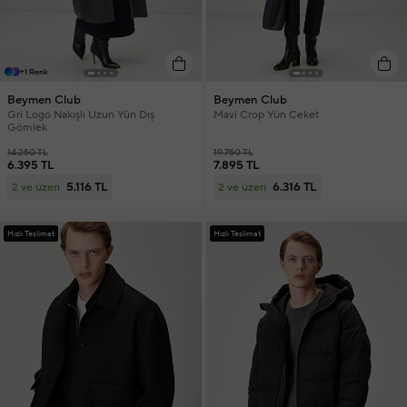
+1 Renk
Beymen Club
Beymen Club
Gri Logo Nakışlı Uzun Yün Dış
Mavi Crop Yün Ceket
Gömlek
14.250 TL
19.750 TL
6.395 TL
7.895 TL
5.116 TL
6.316 TL
2 ve üzeri
2 ve üzeri
Hızlı Teslimat
Hızlı Teslimat