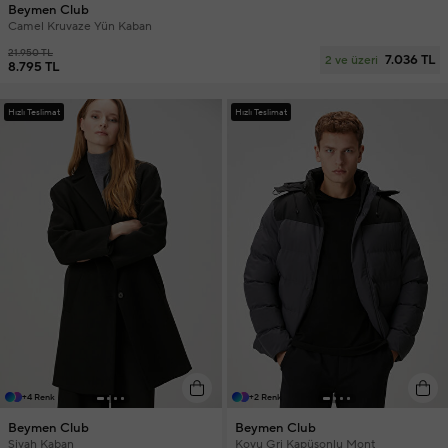
Beymen Club
Camel Kruvaze Yün Kaban
21.950 TL
7.036 TL
2 ve üzeri
8.795 TL
Hızlı Teslimat
Hızlı Teslimat
+4 Renk
+2 Renk
Beymen Club
Beymen Club
Siyah Kaban
Koyu Gri Kapüşonlu Mont