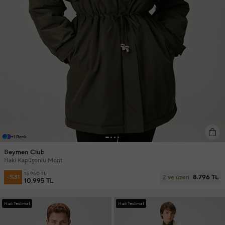
+1 Renk
Beymen Club
Haki Kapüşonlu Mont
15.950 TL
8.796 TL
-%31
2 ve üzeri
10.995 TL
Hızlı Teslimat
Hızlı Teslimat