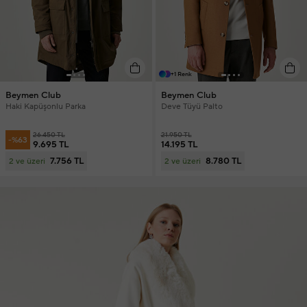
+1 Renk
Beymen Club
Beymen Club
Haki Kapüşonlu Parka
Deve Tüyü Palto
26.450 TL
21.950 TL
-%63
9.695 TL
14.195 TL
7.756 TL
8.780 TL
2 ve üzeri
2 ve üzeri