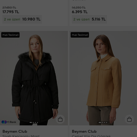
27.450 TL
14.250 TL
17.795 TL
6.395 TL
10.980 TL
5.116 TL
2 ve üzeri
2 ve üzeri
Hızlı Teslimat
Hızlı Teslimat
+1 Renk
Beymen Club
Beymen Club
Siyah Kapüşonlu Mont
Camel Yün Dış Gömlek