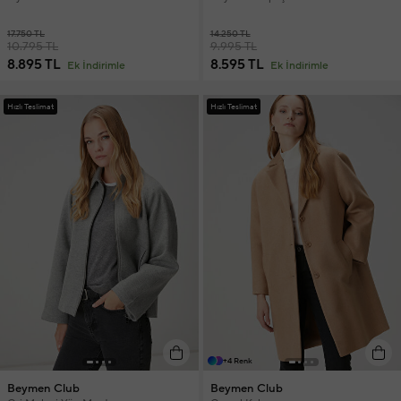
17.750 TL
14.250 TL
10.795 TL
9.995 TL
8.895 TL
8.595 TL
Ek İndirimle
Ek İndirimle
Hızlı Teslimat
Hızlı Teslimat
+4 Renk
Beymen Club
Beymen Club