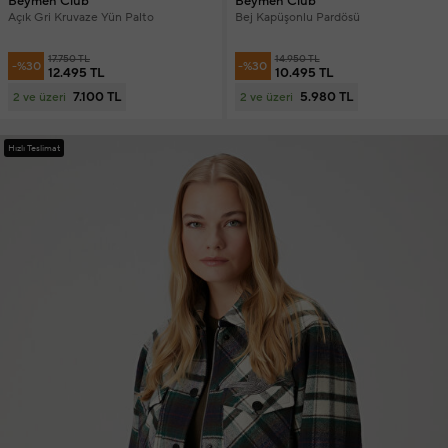
Beymen Club
Beymen Club
Açık Gri Kruvaze Yün Palto
Bej Kapüşonlu Pardösü
17.750 TL
14.950 TL
-%30
-%30
12.495 TL
10.495 TL
7.100 TL
5.980 TL
2 ve üzeri
2 ve üzeri
Hızlı Teslimat