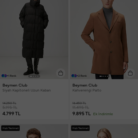
+1 Renk
+2 Renk
Beymen Club
Beymen Club
Siyah Kapitoneli Uzun Kaban
Kahverengi Palto
14.250 TL
16.450 TL
5.195 TL
11.495 TL
4.799 TL
9.895 TL
Ek İndirimle
Hızlı Teslimat
Hızlı Teslimat