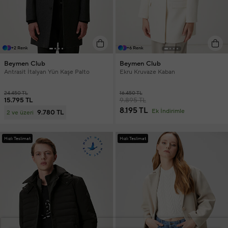
+2 Renk
+6 Renk
Beymen Club
Beymen Club
Antrasit İtalyan Yün Kaşe Palto
Ekru Kruvaze Kaban
24.450 TL
16.450 TL
15.795 TL
9.895 TL
8.195 TL
Ek İndirimle
9.780 TL
2 ve üzeri
Hızlı Teslimat
Hızlı Teslimat