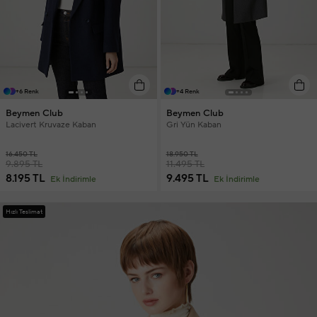
+6 Renk
+4 Renk
Beymen Club
Beymen Club
Lacivert Kruvaze Kaban
Gri Yün Kaban
16.450 TL
18.950 TL
9.895 TL
11.495 TL
8.195 TL
9.495 TL
Ek İndirimle
Ek İndirimle
Hızlı Teslimat