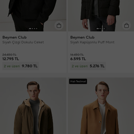
Beymen Club
Beymen Club
Siyah Çizgi Dokulu Ceket
Siyah Kapüşonlu Puff Mont
24.450 TL
16.450 TL
12.795 TL
6.595 TL
9.780 TL
5.276 TL
2 ve üzeri
2 ve üzeri
Hızlı Teslimat