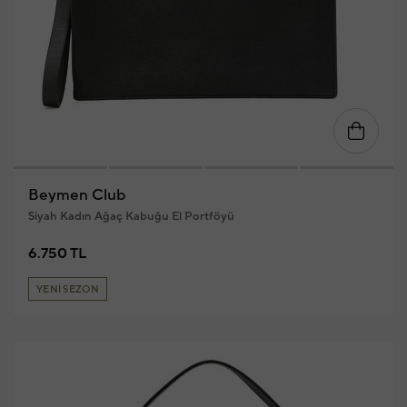
Beymen Club
Siyah Kadın Ağaç Kabuğu El Portföyü
6.750 TL
YENİ SEZON