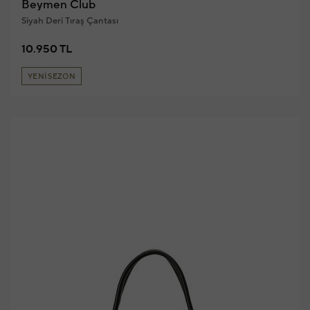
Beymen Club
Siyah Deri Tıraş Çantası
10.950 TL
YENİ SEZON