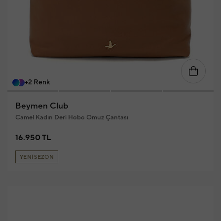
+2 Renk
Beymen Club
Camel Kadın Deri Hobo Omuz Çantası
16.950 TL
YENİ SEZON