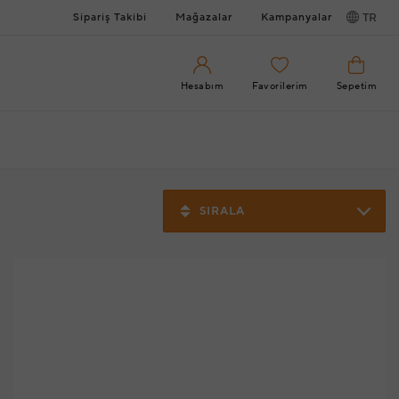
Sipariş Takibi
Mağazalar
Kampanyalar
TR
Hesabım
Favorilerim
Sepetim
SIRALA