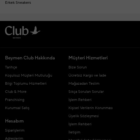
Erkek Sneakers
Beymen Club Hakkında
Müşteri Hizmetleri
Tarihçe
Bize Sorun
Koşulsuz Müşteri Mutluluğu
Ücretsiz Kargo ve İade
Bilgi Toplumu Hizmetleri
Mağazadan Teslim
Club & More
Sıkça Sorulan Sorular
Franchising
İşlem Rehberi
Kurumsal Satış
Kişisel Verilerin Korunması
Üyelik Sözleşmesi
Hesabım
İşlem Rehberi
Siparişlerim
İletişim
Adreslerim