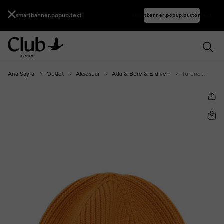
smartbanner.popup.text
smartbanner.popup.buttontext
Ana Sayfa
Outlet
Aksesuar
Atkı & Bere & Eldiven
Turuncu Kadın Yün Bere