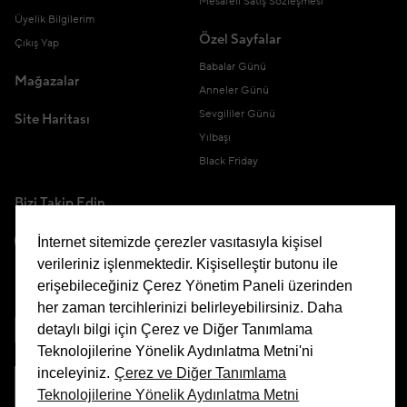
Mesafeli Satış Sözleşmesi
Üyelik Bilgilerim
Özel Sayfalar
Çıkış Yap
Babalar Günü
Mağazalar
Anneler Günü
Sevgililer Günü
Site Haritası
Yılbaşı
Black Friday
Bizi Takip Edin
İnternet sitemizde çerezler vasıtasıyla kişisel
verileriniz işlenmektedir. Kişiselleştir butonu ile
erişebileceğiniz Çerez Yönetim Paneli üzerinden
Uygulamamızı İndirin
her zaman tercihlerinizi belirleyebilirsiniz. Daha
detaylı bilgi için Çerez ve Diğer Tanımlama
Teknolojilerine Yönelik Aydınlatma Metni'ni
inceleyiniz.
Çerez ve Diğer Tanımlama
Teknolojilerine Yönelik Aydınlatma Metni