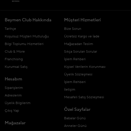
Beymen Club Hakkında
Müşteri Hizmetleri
Tarihçe
Bize Sorun
Koşulsuz Müşteri Mutluluğu
Ücretsiz Kargo ve İade
Bilgi Toplumu Hizmetleri
Mağazadan Teslim
Club & More
Sıkça Sorulan Sorular
Franchising
İşlem Rehberi
Kurumsal Satış
Kişisel Verilerin Korunması
Üyelik Sözleşmesi
Hesabım
İşlem Rehberi
Siparişlerim
İletişim
Adreslerim
Mesafeli Satış Sözleşmesi
Üyelik Bilgilerim
Özel Sayfalar
Çıkış Yap
Babalar Günü
Mağazalar
Anneler Günü