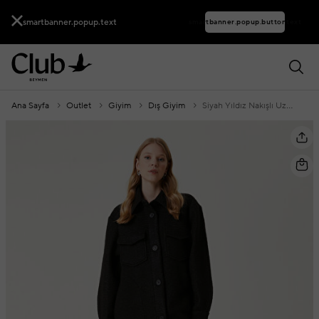
smartbanner.popup.text
smartbanner.popup.buttontext
Ana Sayfa
Outlet
Giyim
Dış Giyim
Siyah Yıldız Nakışlı Uzun Dış Gömlek