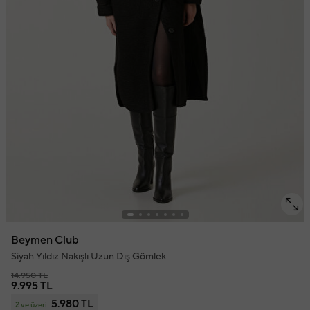
Beymen Club
Siyah Yıldız Nakışlı Uzun Dış Gömlek
14.950 TL
9.995 TL
5.980 TL
2 ve üzeri