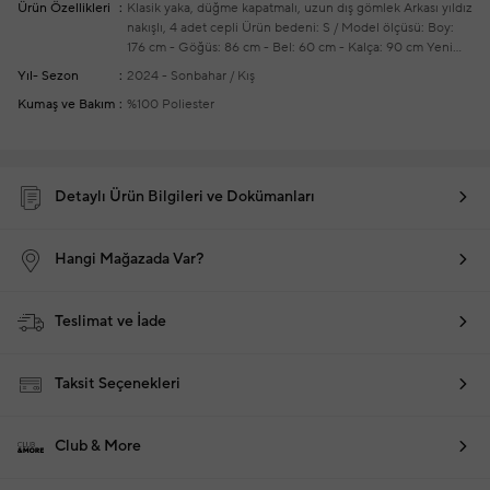
Ürün Özellikleri
Klasik yaka, düğme kapatmalı, uzun dış gömlek
Arkası yıldız
nakışlı, 4 adet cepli
Ürün bedeni: S / Model ölçüsü: Boy:
176 cm - Göğüs: 86 cm - Bel: 60 cm - Kalça: 90 cm
Yeni
sezon hazır giyim alışverişlerinizde ücretsiz tadilat
Yıl- Sezon
2024 - Sonbahar / Kış
yapılmaktadır
Kumaş ve Bakım
%100 Poliester
Detaylı Ürün Bilgileri ve Dokümanları
Hangi Mağazada Var?
Teslimat ve İade
Taksit Seçenekleri
Club & More