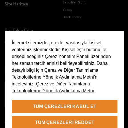
Sevgililer Günü
Site Haritası
Yılbaşı
Black Friday
Bizi Takip Edin
İnternet sitemizde çerezler vasıtasıyla kişisel
verileriniz işlenmektedir. Kişiselleştir butonu ile
erişebileceğiniz Çerez Yönetim Paneli üzerinden
Uygulamamızı İndirin
her zaman tercihlerinizi belirleyebilirsiniz. Daha
detaylı bilgi için Çerez ve Diğer Tanımlama
Teknolojilerine Yönelik Aydınlatma Metni'ni
inceleyiniz.
Çerez ve Diğer Tanımlama
Teknolojilerine Yönelik Aydınlatma Metni
Çerez Yönetim Paneli
TÜM ÇEREZLERI KABUL ET
TR
TÜM ÇEREZLERI REDDET