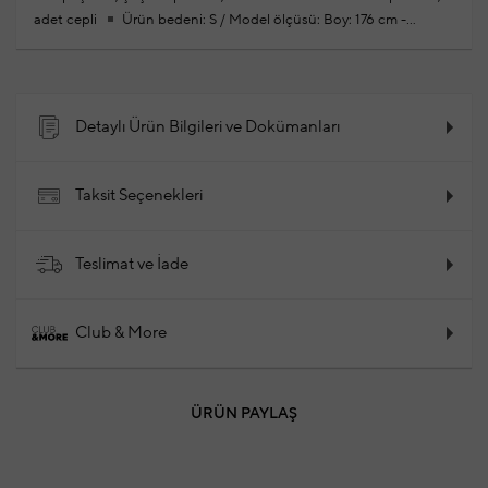
adet cepli
Ürün bedeni: S / Model ölçüsü: Boy: 176 cm -
Göğüs: 86 cm- Bel: 60 cm - Kalça: 90 cm
Yeni sezon hazır
giyim alışverişlerinizde ücretsiz tadilat yapılmaktadır
%100
Poliamid
2023 - Sonbahar / Kış
Ürün Kodu: 101881219_999
Detaylı Ürün Bilgileri ve Dokümanları
Taksit Seçenekleri
Teslimat ve İade
Club & More
ÜRÜN PAYLAŞ