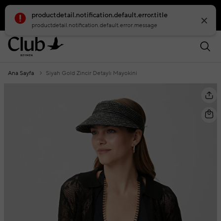
smartbanner.popup.text
smartbanner.popup.buttontext
Ana Sayfa
Siyah Gold Zincir Detaylı Mayokini