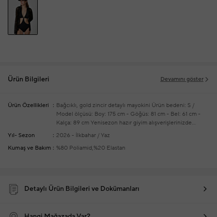
Ürün Bilgileri
Devamını göster
Ürün Özellikleri
Bağcıklı, gold zincir detaylı mayokini
Ürün bedeni: S /
Model ölçüsü: Boy: 175 cm - Göğüs: 81 cm - Bel: 61 cm -
Kalça: 89 cm
Yenisezon hazır giyim alışverişlerinizde
ücretsiz tadilat yapılmaktadır
Yıl- Sezon
2026 - İlkbahar / Yaz
Kumaş ve Bakım
%80 Poliamid,%20 Elastan
Detaylı Ürün Bilgileri ve Dokümanları
Hangi Mağazada Var?