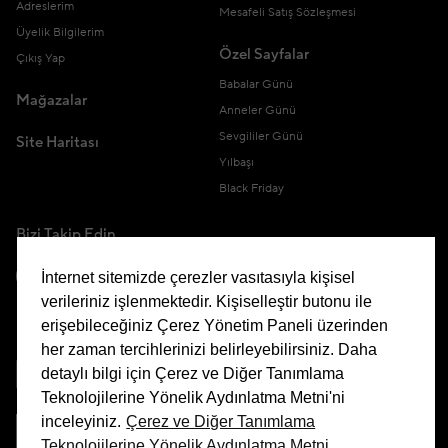
Adreslerim
Mesafeli Satış Sözleşmesi
Üyelik Bilgilerim
Özel Sayfalar
Çıkış Yap
Babalar Günü
Mağazalar
Anneler Günü
Sevgililer Günü
Site Haritası
Yılbaşı
Black Friday
Bizi Takip Edin
İnternet sitemizde çerezler vasıtasıyla kişisel
verileriniz işlenmektedir. Kişiselleştir butonu ile
erişebileceğiniz Çerez Yönetim Paneli üzerinden
Uygulamamızı İndirin
her zaman tercihlerinizi belirleyebilirsiniz. Daha
detaylı bilgi için Çerez ve Diğer Tanımlama
Teknolojilerine Yönelik Aydınlatma Metni'ni
inceleyiniz.
Çerez ve Diğer Tanımlama
Teknolojilerine Yönelik Aydınlatma Metni