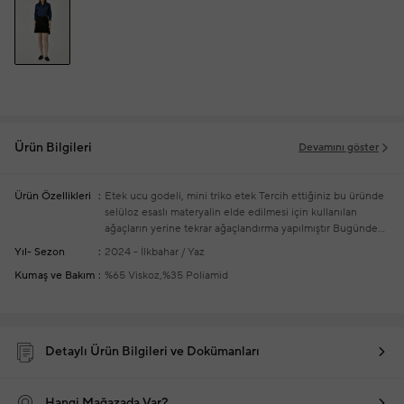
Ürün Bilgileri
Devamını göster
Ürün Özellikleri
Etek ucu godeli, mini triko etek
Tercih ettiğiniz bu üründe
selüloz esaslı materyalin elde edilmesi için kullanılan
ağaçların yerine tekrar ağaçlandırma yapılmıştır
Bugünden
yarına daha iyi bir dünya
#FutureClub
Ürün bedeni: S /
Yıl- Sezon
2024 - İlkbahar / Yaz
Model ölçüsü: Boy: 173 cm - Göğüs: 80 cm - Bel: 59 cm -
Kumaş ve Bakım
%65 Viskoz,%35 Poliamid
Kalça: 89 cm
Yeni sezon hazır giyim alışverişlerinizde
ücretsiz tadilat yapılmaktadır
Detaylı Ürün Bilgileri ve Dokümanları
Hangi Mağazada Var?