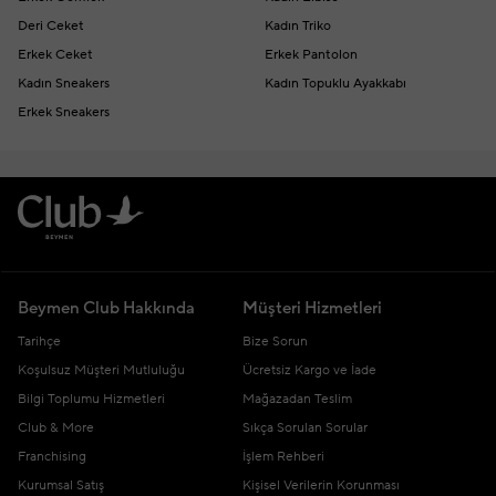
Deri Ceket
Kadın Triko
Erkek Ceket
Erkek Pantolon
Kadın Sneakers
Kadın Topuklu Ayakkabı
Erkek Sneakers
Beymen Club Hakkında
Müşteri Hizmetleri
Tarihçe
Bize Sorun
Koşulsuz Müşteri Mutluluğu
Ücretsiz Kargo ve İade
Bilgi Toplumu Hizmetleri
Mağazadan Teslim
Club & More
Sıkça Sorulan Sorular
Franchising
İşlem Rehberi
Kurumsal Satış
Kişisel Verilerin Korunması