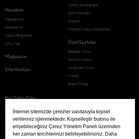
Üyelik Sözleşmesi
Hesabım
İşlem Rehberi
Siparişlerim
İletişim
Adreslerim
Mesafeli Satış Sözleşmesi
Üyelik Bilgilerim
Özel Sayfalar
Çıkış Yap
Babalar Günü
Mağazalar
Anneler Günü
Sevgililer Günü
Site Haritası
Yılbaşı
Black Friday
Bizi Takip Edin
İnternet sitemizde çerezler vasıtasıyla kişisel
verileriniz işlenmektedir. Kişiselleştir butonu ile
erişebileceğiniz Çerez Yönetim Paneli üzerinden
Uygulamamızı İndirin
her zaman tercihlerinizi belirleyebilirsiniz. Daha