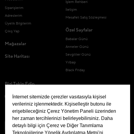
İşlem Rehberi
Siparişlerim
İletişim
Adreslerim
Mesafeli Satış Sözleşmesi
Üyelik Bilgilerim
Özel Sayfalar
Çıkış Yap
Babalar Günü
Mağazalar
Anneler Günü
Sevgililer Günü
Site Haritası
Yılbaşı
Black Friday
Bizi Takip Edin
İnternet sitemizde çerezler vasıtasıyla kişisel
verileriniz işlenmektedir. Kişiselleştir butonu ile
erişebileceğiniz Çerez Yönetim Paneli üzerinden
Uygulamamızı İndirin
her zaman tercihlerinizi belirleyebilirsiniz. Daha
detaylı bilgi için Çerez ve Diğer Tanımlama
Teknolojilerine Yönelik Aydınlatma Metni'ni