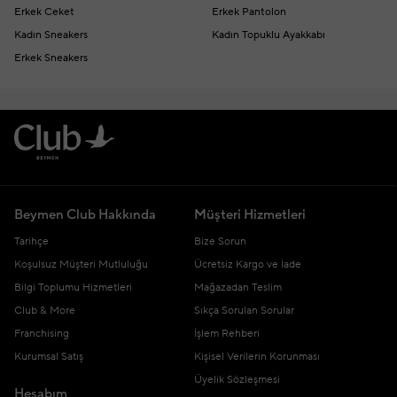
Erkek Ceket
Erkek Pantolon
Kadın Sneakers
Kadın Topuklu Ayakkabı
Erkek Sneakers
Beymen Club Hakkında
Müşteri Hizmetleri
Tarihçe
Bize Sorun
Koşulsuz Müşteri Mutluluğu
Ücretsiz Kargo ve İade
Bilgi Toplumu Hizmetleri
Mağazadan Teslim
Club & More
Sıkça Sorulan Sorular
Franchising
İşlem Rehberi
Kurumsal Satış
Kişisel Verilerin Korunması
Üyelik Sözleşmesi
Hesabım