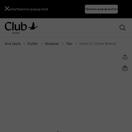
smartbanner.popup.text
smartbanner.popup.buttontext
Ana Sayfa
Outlet
Aksesuar
Takı
Silver 2Li Erkek Bileklik