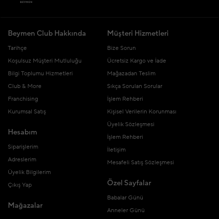
Beymen Club Hakkında
Müşteri Hizmetleri
Tarihçe
Bize Sorun
Koşulsuz Müşteri Mutluluğu
Ücretsiz Kargo ve İade
Bilgi Toplumu Hizmetleri
Mağazadan Teslim
Club & More
Sıkça Sorulan Sorular
Franchising
İşlem Rehberi
Kurumsal Satış
Kişisel Verilerin Korunması
Üyelik Sözleşmesi
Hesabım
İşlem Rehberi
Siparişlerim
İletişim
Adreslerim
Mesafeli Satış Sözleşmesi
Üyelik Bilgilerim
Özel Sayfalar
Çıkış Yap
Babalar Günü
Mağazalar
Anneler Günü