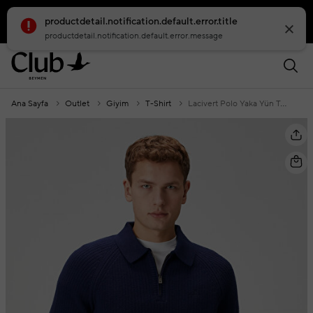
productdetail.notification.default.error.title
smartbanner.popup.text
smartbanner.popup.buttontext
productdetail.notification.default.error.message
Ana Sayfa
Outlet
Giyim
T-Shirt
Lacivert Polo Yaka Yün Triko