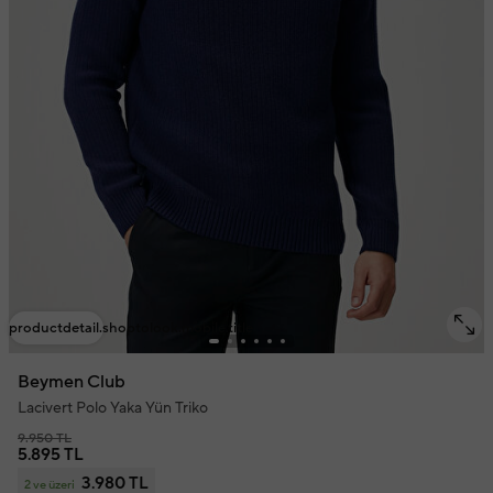
productdetail.shoptolook.mobile.title
Beymen Club
Lacivert Polo Yaka Yün Triko
9.950 TL
5.895 TL
3.980 TL
2 ve üzeri