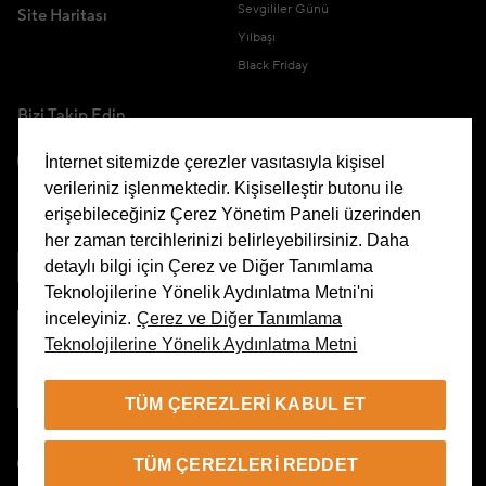
Sevgililer Günü
Site Haritası
Yılbaşı
Black Friday
Bizi Takip Edin
İnternet sitemizde çerezler vasıtasıyla kişisel
verileriniz işlenmektedir. Kişiselleştir butonu ile
erişebileceğiniz Çerez Yönetim Paneli üzerinden
Uygulamamızı İndirin
her zaman tercihlerinizi belirleyebilirsiniz. Daha
detaylı bilgi için Çerez ve Diğer Tanımlama
Teknolojilerine Yönelik Aydınlatma Metni'ni
inceleyiniz.
Çerez ve Diğer Tanımlama
Teknolojilerine Yönelik Aydınlatma Metni
Çerez Yönetim Paneli
TÜM ÇEREZLERI KABUL ET
TR
TÜM ÇEREZLERI REDDET