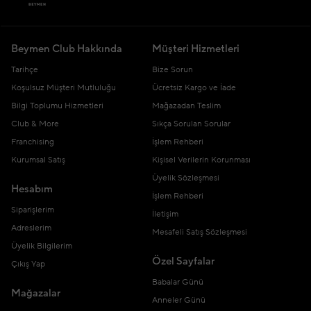
Beymen Club Hakkında
Müşteri Hizmetleri
Tarihçe
Bize Sorun
Koşulsuz Müşteri Mutluluğu
Ücretsiz Kargo ve İade
Bilgi Toplumu Hizmetleri
Mağazadan Teslim
Club & More
Sıkça Sorulan Sorular
Franchising
İşlem Rehberi
Kurumsal Satış
Kişisel Verilerin Korunması
Üyelik Sözleşmesi
Hesabım
İşlem Rehberi
Siparişlerim
İletişim
Adreslerim
Mesafeli Satış Sözleşmesi
Üyelik Bilgilerim
Özel Sayfalar
Çıkış Yap
Babalar Günü
Mağazalar
Anneler Günü