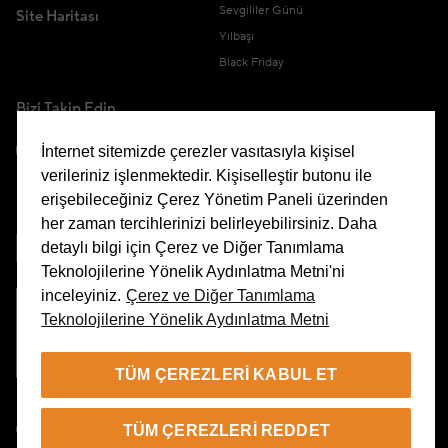
Sevgililer Günü
Site Haritası
Yılbaşı
Black Friday
Bizi Takip Edin
İnternet sitemizde çerezler vasıtasıyla kişisel
verileriniz işlenmektedir. Kişiselleştir butonu ile
erişebileceğiniz Çerez Yönetim Paneli üzerinden
Uygulamamızı İndirin
her zaman tercihlerinizi belirleyebilirsiniz. Daha
detaylı bilgi için Çerez ve Diğer Tanımlama
Teknolojilerine Yönelik Aydınlatma Metni'ni
inceleyiniz.
Çerez ve Diğer Tanımlama
Teknolojilerine Yönelik Aydınlatma Metni
Çerez Yönetim Paneli
TÜM ÇEREZLERI KABUL ET
TR
TÜM ÇEREZLERI REDDET