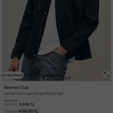
productdetail.shoptolook.mobile.title
Beymen Club
Lacivert Kaz Logo Detaylı Dış Gömlek
13.950 TL
8.995 TL
5.995 TL
4.196,50 TL
3 ve üzeri