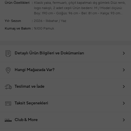
Ürün Özellikleri
Klasik yaka, fermuarlı, çıtçıt kapatmalı dış gömlek
Düz renk,
logo nakışlı, 2 adet cepli
Ürün bedeni: M / Model ölçüsü:
Boy: 190 cm - Göğüs: 96 cm - Bel: 81 cm - Kalça: 93 cm
Yeni sezon hazır giyim alışverişlerinizde ücretsiz tadilat
Yıl- Sezon
2026 - İlkbahar / Yaz
yapılmaktadır
Kumaş ve Bakım
%100 Pamuk
Detaylı Ürün Bilgileri ve Dokümanları
Hangi Mağazada Var?
Teslimat ve İade
Taksit Seçenekleri
Club & More