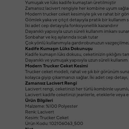
Yumuşak ve lüks kadife kumaştan üretilmiştir
Zamansız lacivert rengiyle her kombine uyum sağla
Modern trucker ceket kesimiyle şık ve rahat bir g
Gömlek yaka ve çıtçıt detayıyla pratik bir kullanım s
İki adet cep detayıyla fonksiyonellik kazandırır
Dayanıklı yapısıyla uzun süreli kullanım imkanı suna
Sonbahar ve kış aylarında sıcak tutar
Çok yönlü kullanımıyla gardırobunuzun vazgeçilmez
Kadife Kumaşın Lüks Dokunuşu
Kadife kumaşın lüks dokusu, ceketinizin şıklığını ta
Dayanıklı ve yumuşak yapısıyla uzun süreli kullanım 
Modern Trucker Ceket Kesimi
Trucker ceket modeli, rahat ve şık bir görünüm suna
kolayca giyip çıkarmanızı sağlar. İki adet cep detayı
Zamansız Lacivert Rengi
Lacivert rengi, ceketinizi her türlü kombinle uyumlu
Lacivert kadife ceketinizi jeanlerle, eteklerle veya 
Ürün Bilgileri
Malzeme: %100 Polyester
Renk: Lacivert
Kesim: Trucker Ceket
Ürün Kodu: 102106063_500