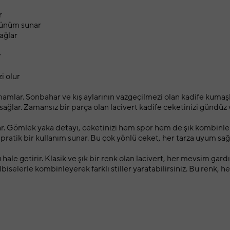
r
örünüm sunar
ağlar
r
i olur
mamlar. Sonbahar ve kış aylarının vazgeçilmezi olan kadife kumaş
sağlar. Zamansız bir parça olan lacivert kadife ceketinizi gündüz 
r. Gömlek yaka detayı, ceketinizi hem spor hem de şık kombinlerin
, pratik bir kullanım sunar. Bu çok yönlü ceket, her tarza uyum sağl
 hale getirir. Klasik ve şık bir renk olan lacivert, her mevsim ga
elbiselerle kombinleyerek farklı stiller yaratabilirsiniz. Bu renk,