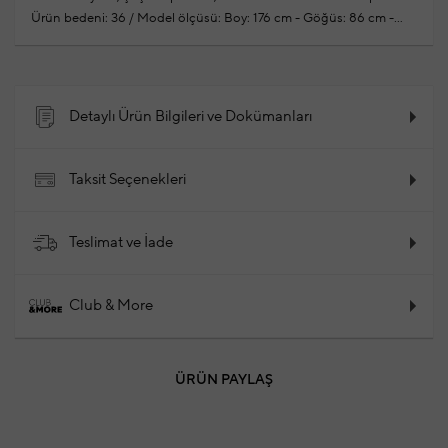
Ürün bedeni: 36 / Model ölçüsü: Boy: 176 cm - Göğüs: 86 cm -
Bel: 60 cm - Kalça: 90 cm
Yeni sezon hazır giyim
alışverişlerinizde ücretsiz tadilat yapılmaktadır
%100 Poliester
2024 - Sonbahar / Kış
Ürün Kodu: 102106063_500
Detaylı Ürün Bilgileri ve Dokümanları
Taksit Seçenekleri
Teslimat ve İade
Club & More
ÜRÜN PAYLAŞ