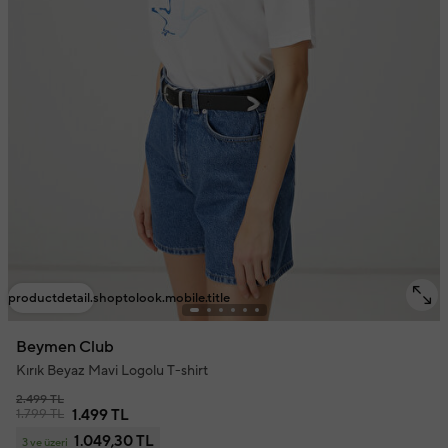
productdetail.shoptolook.mobile.title
Beymen Club
Kırık Beyaz Mavi Logolu T-shirt
2.499 TL
1.799 TL
1.499 TL
1.049,30 TL
3 ve üzeri