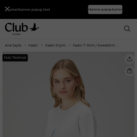
smartbanner.popup.text
smartbanner.popup.buttontext
Ana Sayfa
Kadın
Kadın Giyim
Kadın T-Shirt / Sweatshirt
Kadın T-
Hızlı Teslimat