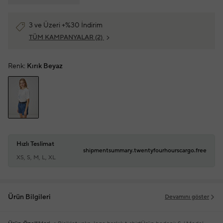
3 ve Üzeri +%30 İndirim
TÜM KAMPANYALAR
(2)
Renk:
Kırık Beyaz
Hızlı Teslimat
shipmentsummary.twentyfourhourscargo.free
XS, S, M, L, XL
Ürün Bilgileri
Devamını göster