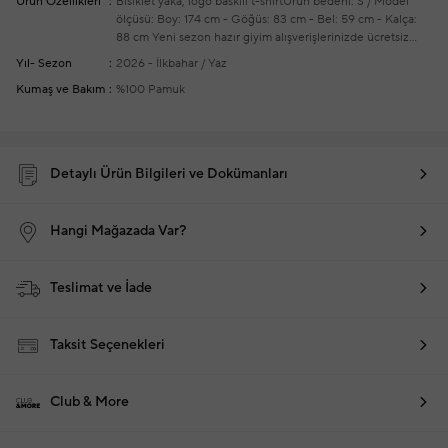
Ürün Özellikleri
Bisiklet yaka, logo baskılı t-shirt
Ürün bedeni: S / Model
ölçüsü: Boy: 174 cm - Göğüs: 83 cm - Bel: 59 cm - Kalça:
88 cm
Yeni sezon hazır giyim alışverişlerinizde ücretsiz
tadilat yapılmaktadır
Yıl- Sezon
2026 - İlkbahar / Yaz
Kumaş ve Bakım
%100 Pamuk
Detaylı Ürün Bilgileri ve Dokümanları
Hangi Mağazada Var?
Teslimat ve İade
Taksit Seçenekleri
Club & More