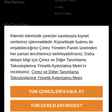
Sevgililer Günü
Site Haritası
Yılbaşı
Black Friday
Bizi Takip Edin
İnternet sitemizde çerezler vasıtasıyla kişisel
verileriniz işlenmektedir. Kişiselleştir butonu ile
erişebileceğiniz Çerez Yönetim Paneli üzerinden
Uygulamamızı İndirin
her zaman tercihlerinizi belirleyebilirsiniz. Daha
detaylı bilgi için Çerez ve Diğer Tanımlama
Teknolojilerine Yönelik Aydınlatma Metni'ni
inceleyiniz.
Çerez ve Diğer Tanımlama
Teknolojilerine Yönelik Aydınlatma Metni
Çerez Yönetim Paneli
TÜM ÇEREZLERI KABUL ET
TR
TÜM ÇEREZLERI REDDET