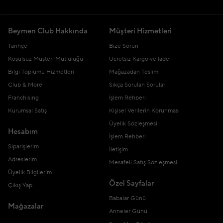
Beymen Club Hakkında
Müşteri Hizmetleri
Tarihçe
Bize Sorun
Koşulsuz Müşteri Mutluluğu
Ücretsiz Kargo ve İade
Bilgi Toplumu Hizmetleri
Mağazadan Teslim
Club & More
Sıkça Sorulan Sorular
Franchising
İşlem Rehberi
Kurumsal Satış
Kişisel Verilerin Korunması
Üyelik Sözleşmesi
Hesabım
İşlem Rehberi
Siparişlerim
İletişim
Adreslerim
Mesafeli Satış Sözleşmesi
Üyelik Bilgilerim
Özel Sayfalar
Çıkış Yap
Babalar Günü
Mağazalar
Anneler Günü