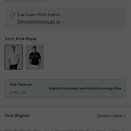
3 ve Üzeri +%30 İndirim
TÜM KAMPANYALAR
(2)
Renk:
Kırık Beyaz
Hızlı Teslimat
shipmentsummary.twentyfourhourscargo.free
S, M, L, XL
Ürün Bilgileri
Devamını göster