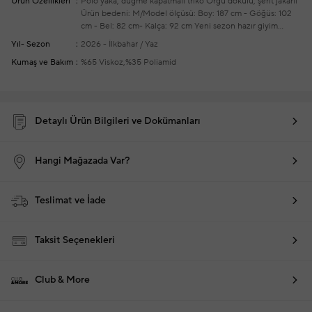
Ürün Özellikleri
Polo yaka, düğme kapatmalı triko
Örgü dokulu, şerit jakarlı
Ürün bedeni: M/Model ölçüsü: Boy: 187 cm - Göğüs: 102
cm - Bel: 82 cm- Kalça: 92 cm
Yeni sezon hazır giyim
alışverişlerinizde ücretsiz tadilatyapılmaktadır
Yıl- Sezon
2026 - İlkbahar / Yaz
Kumaş ve Bakım
%65 Viskoz,%35 Poliamid
Detaylı Ürün Bilgileri ve Dokümanları
Hangi Mağazada Var?
Teslimat ve İade
Taksit Seçenekleri
Club & More