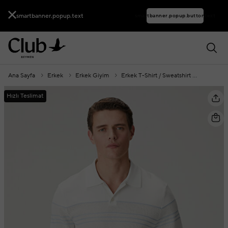
smartbanner.popup.text
smartbanner.popup.buttontext
Ana Sayfa
Erkek
Erkek Giyim
Erkek T-Shirt / Sweatshirt
Polo Yak
Hızlı Teslimat