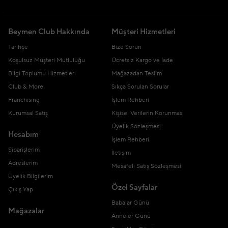
Beymen Club Hakkında
Müşteri Hizmetleri
Tarihçe
Bize Sorun
Koşulsuz Müşteri Mutluluğu
Ücretsiz Kargo ve İade
Bilgi Toplumu Hizmetleri
Mağazadan Teslim
Club & More
Sıkça Sorulan Sorular
Franchising
İşlem Rehberi
Kurumsal Satış
Kişisel Verilerin Korunması
Üyelik Sözleşmesi
Hesabım
İşlem Rehberi
Siparişlerim
İletişim
Adreslerim
Mesafeli Satış Sözleşmesi
Üyelik Bilgilerim
Özel Sayfalar
Çıkış Yap
Babalar Günü
Mağazalar
Anneler Günü