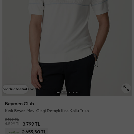
productdetail.shoptolook.mobile.title
Beymen Club
Kırık Beyaz Mavi Çizgi Detaylı Kısa Kollu Triko
7.450 TL
4.599 TL
3.799 TL
2.659,30 TL
3 ve üzeri