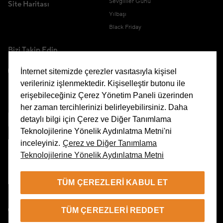
Sevgililer Günü
Site Haritası
Yılbaşı
Black Friday
Bizi Takip Edin
İnternet sitemizde çerezler vasıtasıyla kişisel
verileriniz işlenmektedir. Kişiselleştir butonu ile
erişebileceğiniz Çerez Yönetim Paneli üzerinden
Uygulamamızı İndirin
her zaman tercihlerinizi belirleyebilirsiniz. Daha
detaylı bilgi için Çerez ve Diğer Tanımlama
Teknolojilerine Yönelik Aydınlatma Metni'ni
inceleyiniz.
Çerez ve Diğer Tanımlama
Teknolojilerine Yönelik Aydınlatma Metni
Çerez Yönetim Paneli
TÜM ÇEREZLERI KABUL ET
TR
TÜM ÇEREZLERI REDDET