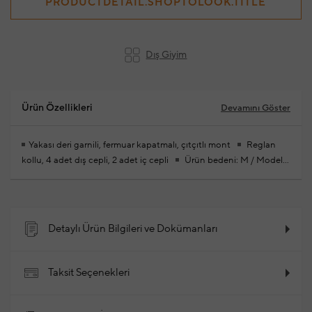
PRODUCTDETAIL.SHOPTOLOOK.TITLE
Dış Giyim
Ürün Özellikleri
Devamını Göster
Yakası deri garnili, fermuar kapatmalı, çıtçıtlı mont
Reglan
kollu, 4 adet dış cepli, 2 adet iç cepli
Ürün bedeni: M / Model
ölçüsü: Boy: 188 cm - Göğüs: 88 cm - Bel: 74 cm - Kalça: 95 cm
Yenisezon hazır giyim alışverişlerinizde ücretsiz tadilat
yapılmaktadır
%63 Pamuk,%37 Poliamid
2025 - Sonbahar /
Kış
Ürün Kodu: 102244538_054
Detaylı Ürün Bilgileri ve Dokümanları
Taksit Seçenekleri