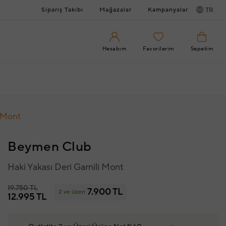
Sipariş Takibi
Mağazalar
Kampanyalar
TR
Hesabım
Favorilerim
Sepetim
i Mont
Beymen Club
Haki Yakası Deri Garnili Mont
19.750 TL
7.900 TL
2 ve üzeri
12.995 TL