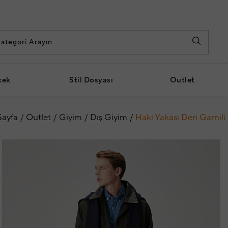
kek
Stil Dosyası
Outlet
Sayfa
Outlet
Giyim
Dış Giyim
Haki Yakası Deri Garnil