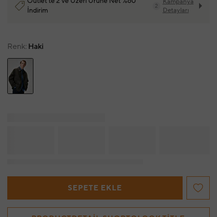
Outlet'te 2 ve Üzeri Ürüne Net %60
Kampanya
2
İndirim
Detayları
Renk
Haki
SEPETE EKLE