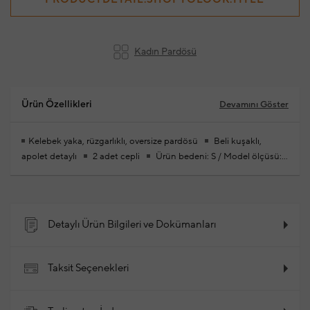
Kadın Pardösü
Ürün Özellikleri
Devamını Göster
Kelebek yaka, rüzgarlıklı, oversize pardösü
Beli kuşaklı,
apolet detaylı
2 adet cepli
Ürün bedeni: S / Model ölçüsü:
Boy: 174 cm- Göğüs: 83 cm - Bel: 59 cm - Kalça: 88 cm
Yeni
sezon hazır giyim alışverişlerinizde ücretsiz tadilat yapılmaktadır
%100 Pamuk
2026 - İlkbahar / Yaz
Ürün Kodu:
102329701_054
Detaylı Ürün Bilgileri ve Dokümanları
Taksit Seçenekleri