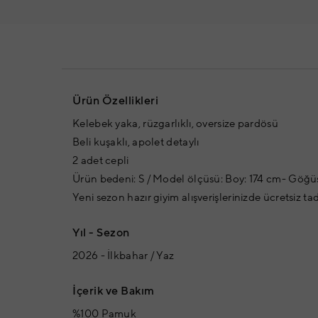
Ürün Özellikleri
Kelebek yaka, rüzgarlıklı, oversize pardösü
Beli kuşaklı, apolet detaylı
2 adet cepli
Ürün bedeni: S / Model ölçüsü: Boy: 174 cm- Göğüs
Yeni sezon hazır giyim alışverişlerinizde ücretsiz ta
Yıl - Sezon
2026 - İlkbahar / Yaz
İçerik ve Bakım
%100 Pamuk