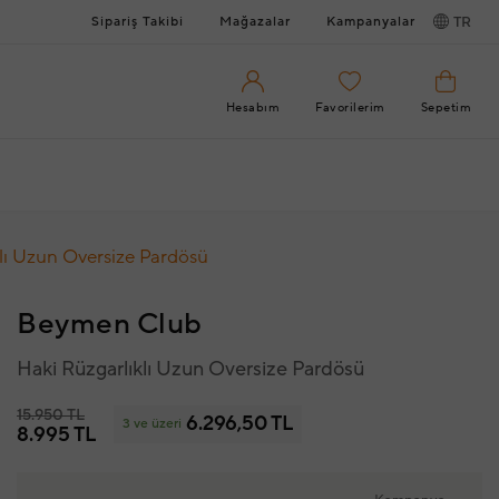
Sipariş Takibi
Mağazalar
Kampanyalar
TR
Hesabım
Favorilerim
Sepetim
lı Uzun Oversize Pardösü
Beymen Club
Haki Rüzgarlıklı Uzun Oversize Pardösü
15.950 TL
6.296,50 TL
3 ve üzeri
8.995 TL