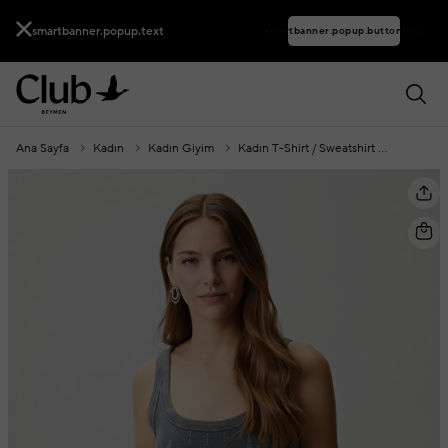
smartbanner.popup.text
smartbanner.popup.buttontext
Ana Sayfa
Kadın
Kadın Giyim
Kadın T-Shirt / Sweatshirt
Kadın T-