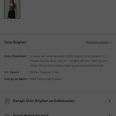
Ürün Bilgileri
Devamını göster
Ürün Özellikleri
U yaka, asit yıkamalı atlet
Hotfix logolu
Ürün bedeni: S /
Model ölçüsü: Boy: 174 cm - Göğüs: 80 cm - Bel: 62 cm -
Kalça: 87 cm
Yeni sezon hazır giyim alışverişlerinizde
ücretsiz tadilat yapılmaktadır
Yıl- Sezon
2026 - İlkbahar / Yaz
Kumaş ve Bakım
%94 Pamuk,%6 Elastan
Detaylı Ürün Bilgileri ve Dokümanları
Hangi Mağazada Var?