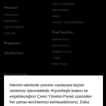
Üyelik Sözleşmesi
Hesabım
İşlem Rehberi
Siparişlerim
İletişim
Adreslerim
Mesafeli Satış Sözleşmesi
Üyelik Bilgilerim
Özel Sayfalar
Çıkış Yap
Babalar Günü
Mağazalar
Anneler Günü
Sevgililer Günü
Site Haritası
Yılbaşı
Black Friday
Bizi Takip Edin
İnternet sitemizde çerezler vasıtasıyla kişisel
verileriniz işlenmektedir. Kişiselleştir butonu ile
erişebileceğiniz Çerez Yönetim Paneli üzerinden
Uygulamamızı İndirin
her zaman tercihlerinizi belirleyebilirsiniz. Daha