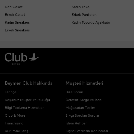
Deri Ceket
Kadın Triko
Erkek Ceket
Erkek Pantolon
Kadın Sneakers
Kadın Topuklu Ayakkabı
Erkek Sneakers
Beymen Club Hakkında
Müşteri Hizmetleri
Tarihçe
Bize Sorun
Koşulsuz Müşteri Mutluluğu
Ücretsiz Kargo ve İade
Bilgi Toplumu Hizmetleri
Mağazadan Teslim
Club & More
Sıkça Sorulan Sorular
Franchising
İşlem Rehberi
Kurumsal Satış
Kişisel Verilerin Korunması