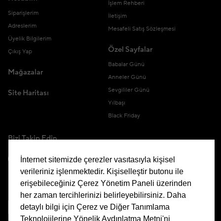
İşlem Rehberi
Siparişlerim
İletişim
Adreslerim
Mesafeli Satış Sözleşmesi
Üyelik Bilgilerim
Özel Sayfalar
Çıkış Yap
Babalar Günü
Mağazalar
Anneler Günü
Sevgililer Günü
Site Haritası
Yılbaşı
Black Friday
Bizi Takip Edin
İnternet sitemizde çerezler vasıtasıyla kişisel
verileriniz işlenmektedir. Kişiselleştir butonu ile
erişebileceğiniz Çerez Yönetim Paneli üzerinden
Uygulamamızı İndirin
her zaman tercihlerinizi belirleyebilirsiniz. Daha
detaylı bilgi için Çerez ve Diğer Tanımlama
Teknolojilerine Yönelik Aydınlatma Metni'ni