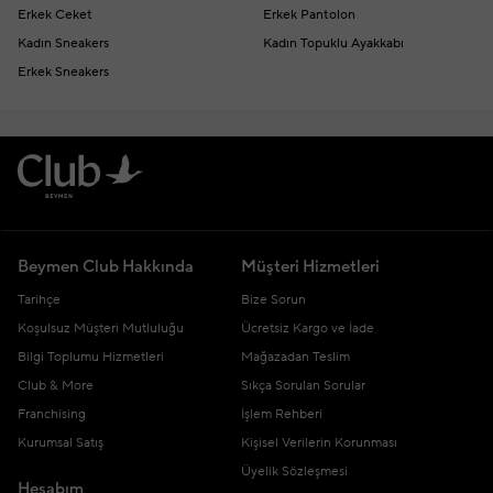
Erkek Ceket
Erkek Pantolon
Kadın Sneakers
Kadın Topuklu Ayakkabı
Erkek Sneakers
Beymen Club Hakkında
Müşteri Hizmetleri
Tarihçe
Bize Sorun
Koşulsuz Müşteri Mutluluğu
Ücretsiz Kargo ve İade
Bilgi Toplumu Hizmetleri
Mağazadan Teslim
Club & More
Sıkça Sorulan Sorular
Franchising
İşlem Rehberi
Kurumsal Satış
Kişisel Verilerin Korunması
Üyelik Sözleşmesi
Hesabım