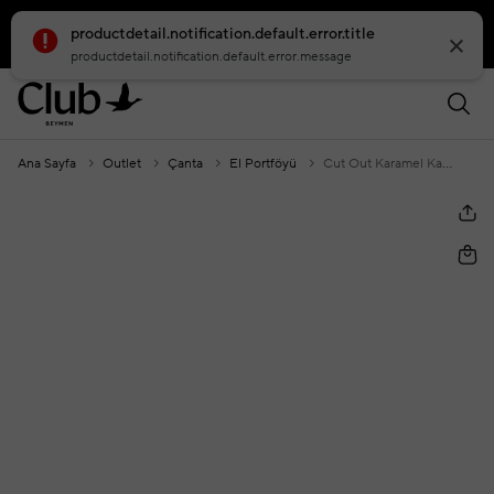
productdetail.notification.default.error.title
smartbanner.popup.text
smartbanner.popup.buttontext
productdetail.notification.default.error.message
Ana Sayfa
Outlet
Çanta
El Portföyü
Cut Out Karamel Kadın El Portföyü