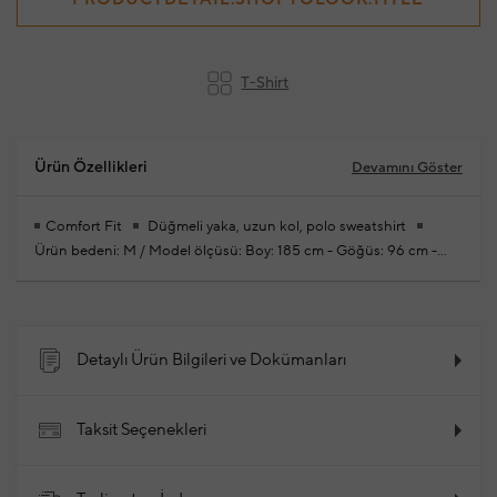
T-Shirt
Ürün Özellikleri
Devamını Göster
Comfort Fit
Düğmeli yaka, uzun kol, polo sweatshirt
Ürün bedeni: M / Model ölçüsü: Boy: 185 cm - Göğüs: 96 cm -
Bel: 77 cm - Kalça: 94 cm
Yeni sezon hazır giyim
alışverişlerinizde ücretsiz tadilat yapılmaktadır
%100 Pamuk
2025 - Sonbahar / Kış
Ürün Kodu: 102263806_999
Detaylı Ürün Bilgileri ve Dokümanları
Taksit Seçenekleri