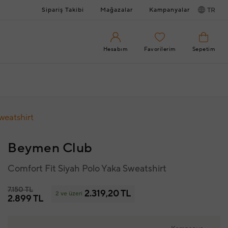
Sipariş Takibi
Mağazalar
Kampanyalar
TR
Hesabım
Favorilerim
Sepetim
weatshirt
Beymen Club
Comfort Fit Siyah Polo Yaka Sweatshirt
7.150 TL
2.319,20 TL
2 ve üzeri
2.899 TL