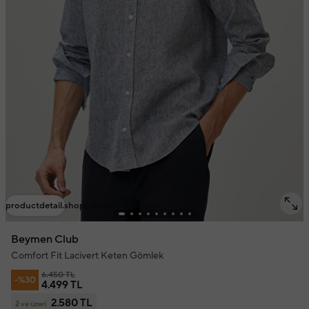
productdetail.shoptolook.mobile.title
Beymen Club
Comfort Fit Lacivert Keten Gömlek
6.450 TL
-%30
4.499 TL
2.580 TL
2 ve üzeri