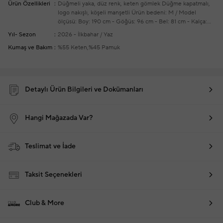
Ürün Özellikleri
Düğmeli yaka, düz renk, keten gömlek
Düğme kapatmalı,
logo nakışlı, köşeli manşetli
Ürün bedeni: M / Model
ölçüsü: Boy: 190 cm - Göğüs: 96 cm - Bel: 81 cm - Kalça:
93 cm
Yeni sezon hazır giyim alışverişlerinizde ücretsiz
Yıl- Sezon
2026 - İlkbahar / Yaz
tadilat yapılmaktadır
Kumaş ve Bakım
%55 Keten,%45 Pamuk
Detaylı Ürün Bilgileri ve Dokümanları
Hangi Mağazada Var?
Teslimat ve İade
Taksit Seçenekleri
Club & More