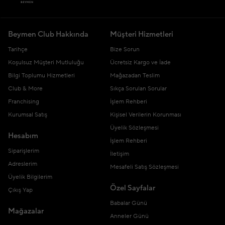
Beymen Club Hakkında
Müşteri Hizmetleri
Tarihçe
Bize Sorun
Koşulsuz Müşteri Mutluluğu
Ücretsiz Kargo ve İade
Bilgi Toplumu Hizmetleri
Mağazadan Teslim
Club & More
Sıkça Sorulan Sorular
Franchising
İşlem Rehberi
Kurumsal Satış
Kişisel Verilerin Korunması
Üyelik Sözleşmesi
Hesabım
İşlem Rehberi
Siparişlerim
İletişim
Adreslerim
Mesafeli Satış Sözleşmesi
Üyelik Bilgilerim
Özel Sayfalar
Çıkış Yap
Babalar Günü
Mağazalar
Anneler Günü