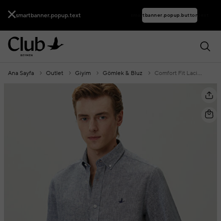
smartbanner.popup.text
smartbanner.popup.buttontext
Ana Sayfa
Outlet
Giyim
Gömlek & Bluz
Comfort Fit Lacivert Keten Gömlek