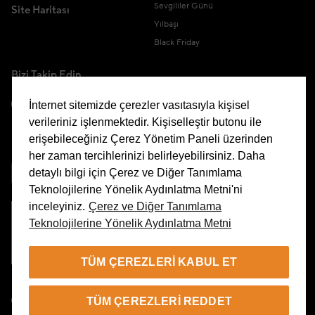
Sevgililer Günü
Site Haritası
Yılbaşı
Black Friday
Bizi Takip Edin
İnternet sitemizde çerezler vasıtasıyla kişisel
verileriniz işlenmektedir. Kişiselleştir butonu ile
erişebileceğiniz Çerez Yönetim Paneli üzerinden
Uygulamamızı İndirin
her zaman tercihlerinizi belirleyebilirsiniz. Daha
detaylı bilgi için Çerez ve Diğer Tanımlama
Teknolojilerine Yönelik Aydınlatma Metni'ni
inceleyiniz.
Çerez ve Diğer Tanımlama
Teknolojilerine Yönelik Aydınlatma Metni
Çerez Yönetim Paneli
TÜM ÇEREZLERI KABUL ET
TR
TÜM ÇEREZLERI REDDET