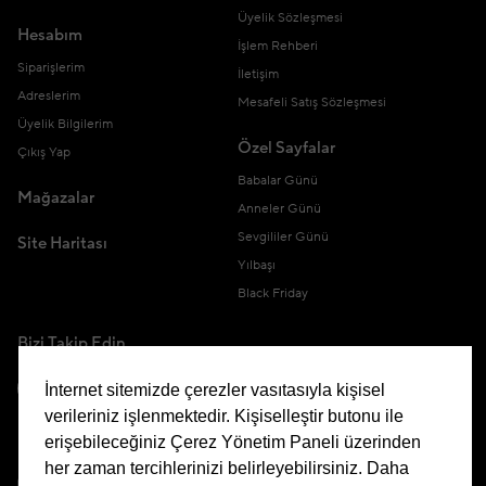
Üyelik Sözleşmesi
Hesabım
İşlem Rehberi
Siparişlerim
İletişim
Adreslerim
Mesafeli Satış Sözleşmesi
Üyelik Bilgilerim
Özel Sayfalar
Çıkış Yap
Babalar Günü
Mağazalar
Anneler Günü
Sevgililer Günü
Site Haritası
Yılbaşı
Black Friday
Bizi Takip Edin
İnternet sitemizde çerezler vasıtasıyla kişisel
verileriniz işlenmektedir. Kişiselleştir butonu ile
erişebileceğiniz Çerez Yönetim Paneli üzerinden
Uygulamamızı İndirin
her zaman tercihlerinizi belirleyebilirsiniz. Daha