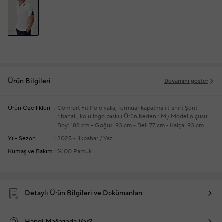
Ürün Bilgileri
Devamını göster
Ürün Özellikleri
Comfort Fit
Polo yaka, fermuar kapatmalı t-shirt
Şerit
ribanalı, kolu logo baskılı
Ürün bedeni: M / Model ölçüsü:
Boy: 188 cm - Göğüs: 93 cm - Bel: 77 cm - Kalça: 93 cm
Yeni sezon hazır giyim alışverişlerinizde ücretsiz tadilat
Yıl- Sezon
2025 - İlkbahar / Yaz
yapılmaktadır
Kumaş ve Bakım
%100 Pamuk
Detaylı Ürün Bilgileri ve Dokümanları
Hangi Mağazada Var?