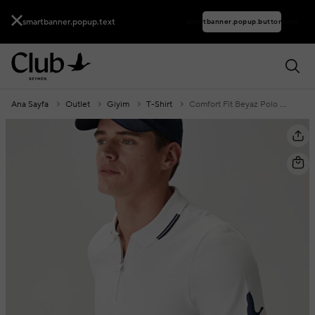
smartbanner.popup.text
smartbanner.popup.buttontext
Ana Sayfa
Outlet
Giyim
T-Shirt
Comfort Fit Beyaz Polo Yaka T-Shirt