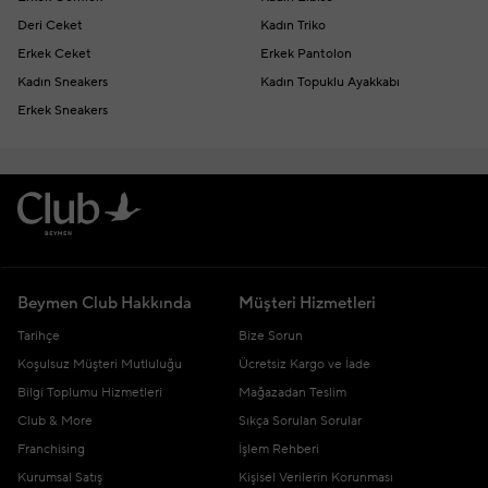
Deri Ceket
Kadın Triko
Erkek Ceket
Erkek Pantolon
Kadın Sneakers
Kadın Topuklu Ayakkabı
Erkek Sneakers
Beymen Club Hakkında
Müşteri Hizmetleri
Tarihçe
Bize Sorun
Koşulsuz Müşteri Mutluluğu
Ücretsiz Kargo ve İade
Bilgi Toplumu Hizmetleri
Mağazadan Teslim
Club & More
Sıkça Sorulan Sorular
Franchising
İşlem Rehberi
Kurumsal Satış
Kişisel Verilerin Korunması