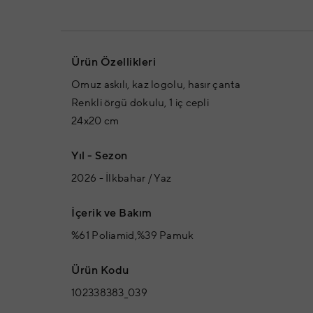
Ürün Özellikleri
Omuz askılı, kaz logolu, hasır çanta
Renkli örgü dokulu, 1 iç cepli
24x20 cm
Yıl - Sezon
2026 - İlkbahar / Yaz
İçerik ve Bakım
%61 Poliamid,%39 Pamuk
Ürün Kodu
102338383_039