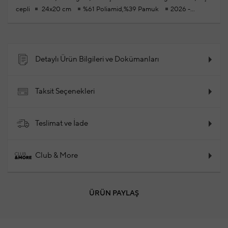
cepli
24x20 cm
%61 Poliamid,%39 Pamuk
2026 -
İlkbahar / Yaz
Ürün Kodu: 102338383_039
Detaylı Ürün Bilgileri ve Dokümanları
Taksit Seçenekleri
Teslimat ve İade
Club & More
ÜRÜN PAYLAŞ