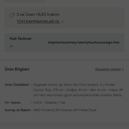
3 ve Üzeri +%30 İndirim
TÜM KAMPANYALAR
(2)
Hızlı Teslimat
shipmentsummary.twentyfourhourscargo.free
M
Ürün Bilgileri
Devamını göster
Ürün Özellikleri
Degrade lureks, ipli bikini altı
Ürün bedeni: S / Model
ölçüsü: Boy: 175 cm - Göğüs: 81 cm - Bel: 61 cm - Kalça: 89
cm
Yeni sezonhazır giyim alışverişlerinizde ücretsiz tadilat
yapılmaktadır
Yıl- Sezon
2026 - İlkbahar / Yaz
Kumaş ve Bakım
%80 Poliamid,%11 Elastan,%9 Metal Elyaf