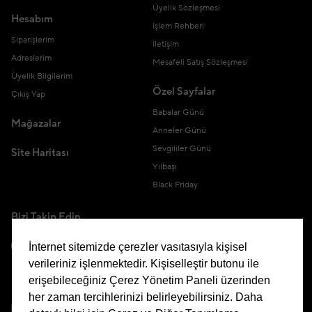
Üyelik Sözleşmesi
Hesabım
İşlem Rehberi
Siparişlerim
İletişim
Adreslerim
Mesafeli Satış Sözleşmesi
Üyelik Bilgilerim
Özel Sayfalar
Çıkış Yap
Babalar Günü
Mağazalar
Anneler Günü
Sevgililer Günü
Site Haritası
Yılbaşı
Black Friday
Bizi Takip Edin
İnternet sitemizde çerezler vasıtasıyla kişisel
verileriniz işlenmektedir. Kişiselleştir butonu ile
erişebileceğiniz Çerez Yönetim Paneli üzerinden
Uygulamamızı İndirin
her zaman tercihlerinizi belirleyebilirsiniz. Daha