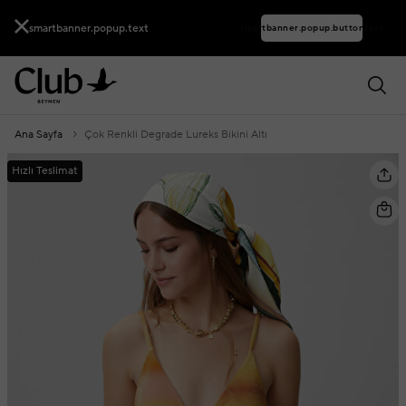
smartbanner.popup.text
smartbanner.popup.buttontext
Ana Sayfa
Çok Renkli Degrade Lureks Bikini Altı
Hızlı Teslimat