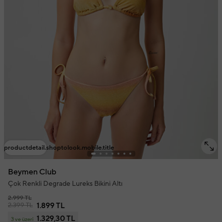
productdetail.shoptolook.mobile.title
Beymen Club
Çok Renkli Degrade Lureks Bikini Altı
2.999 TL
2.399 TL
1.899 TL
1.329,30 TL
3 ve üzeri