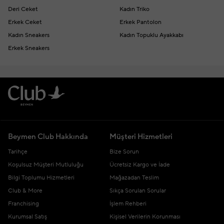
Deri Ceket
Kadın Triko
Erkek Ceket
Erkek Pantolon
Kadın Sneakers
Kadın Topuklu Ayakkabı
Erkek Sneakers
Beymen Club Hakkında
Müşteri Hizmetleri
Tarihçe
Bize Sorun
Koşulsuz Müşteri Mutluluğu
Ücretsiz Kargo ve İade
Bilgi Toplumu Hizmetleri
Mağazadan Teslim
Club & More
Sıkça Sorulan Sorular
Franchising
İşlem Rehberi
Kurumsal Satış
Kişisel Verilerin Korunması