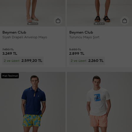
Beymen Club
Beymen Club
Siyah Drapeli Anvelop Mayo
Turuncu Mayo Şort
7.450 TL
5.650 TL
3.249 TL
2.899 TL
2.599,20 TL
2.260 TL
2 ve üzeri
2 ve üzeri
Hızlı Teslimat