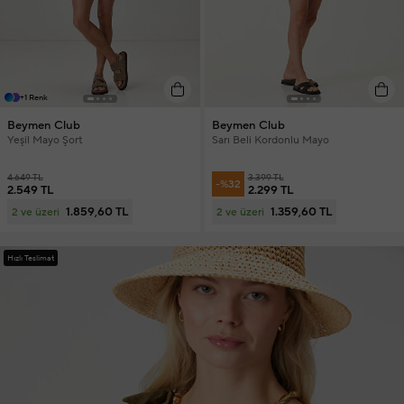
+1 Renk
Beymen Club
Beymen Club
Yeşil Mayo Şort
Sarı Beli Kordonlu Mayo
4.649 TL
3.399 TL
-%32
2.549 TL
2.299 TL
1.859,60 TL
1.359,60 TL
2 ve üzeri
2 ve üzeri
Hızlı Teslimat