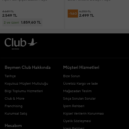
4.649 TL
6.250 TL
-%60
2.549 TL
2.499 TL
1.859,60 TL
2 ve üzeri
Beymen Club Hakkında
Müşteri Hizmetleri
Tarihçe
Bize Sorun
Koşulsuz Müşteri Mutluluğu
Ücretsiz Kargo ve İade
Bilgi Toplumu Hizmetleri
Mağazadan Teslim
Club & More
Sıkça Sorulan Sorular
Franchising
İşlem Rehberi
Kurumsal Satış
Kişisel Verilerin Korunması
Üyelik Sözleşmesi
Hesabım
İşlem Rehberi