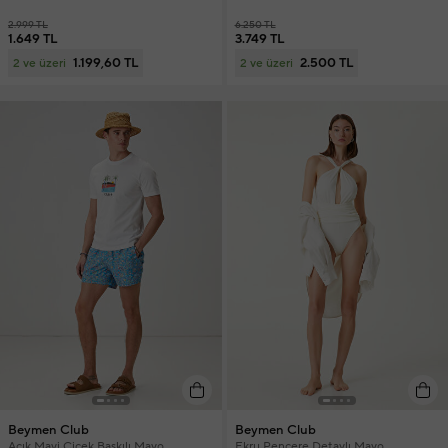
2.999 TL
6.250 TL
1.649 TL
3.749 TL
1.199,60 TL
2.500 TL
2 ve üzeri
2 ve üzeri
Beymen Club
Beymen Club
Açık Mavi Çiçek Baskılı Mayo
Ekru Pencere Detaylı Mayo