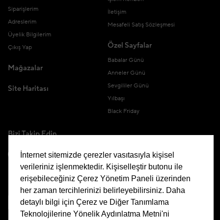
Siparişlerim
İletişim
Adreslerim
Mesafeli Satış Sözleşmesi
Üyelik Bilgilerim
Özel Sayfalar
Çıkış Yap
Babalar Günü
Mağazalar
Anneler Günü
Sevgililer Günü
Site Haritası
Yılbaşı
Black Friday
Bizi Takip Edin
İnternet sitemizde çerezler vasıtasıyla kişisel
verileriniz işlenmektedir. Kişiselleştir butonu ile
erişebileceğiniz Çerez Yönetim Paneli üzerinden
Uygulamamızı İndirin
her zaman tercihlerinizi belirleyebilirsiniz. Daha
detaylı bilgi için Çerez ve Diğer Tanımlama
Teknolojilerine Yönelik Aydınlatma Metni'ni