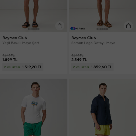
+1 Renk
Beymen Club
Beymen Club
Yeşil Baskılı Mayo Şort
Somon Logo Detaylı Mayo
4.649 TL
4.649 TL
1.899 TL
2.549 TL
1.519,20 TL
1.859,60 TL
2 ve üzeri
2 ve üzeri