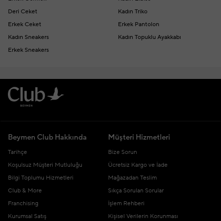
Deri Ceket
Kadın Triko
Erkek Ceket
Erkek Pantolon
Kadın Sneakers
Kadın Topuklu Ayakkabı
Erkek Sneakers
Beymen Club Hakkında
Müşteri Hizmetleri
Tarihçe
Bize Sorun
Koşulsuz Müşteri Mutluluğu
Ücretsiz Kargo ve İade
Bilgi Toplumu Hizmetleri
Mağazadan Teslim
Club & More
Sıkça Sorulan Sorular
Franchising
İşlem Rehberi
Kurumsal Satış
Kişisel Verilerin Korunması