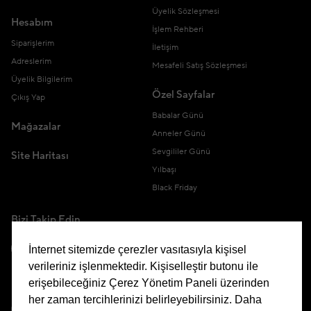
Üyelik Sözleşmesi
Hesabım
İşlem Rehberi
Siparişlerim
İletişim
Adreslerim
Mesafeli Satış Sözleşmesi
Üyelik Bilgilerim
Özel Sayfalar
Çıkış Yap
Babalar Günü
Mağazalar
Anneler Günü
Sevgililer Günü
Site Haritası
Yılbaşı
Black Friday
Bizi Takip Edin
İnternet sitemizde çerezler vasıtasıyla kişisel
verileriniz işlenmektedir. Kişiselleştir butonu ile
erişebileceğiniz Çerez Yönetim Paneli üzerinden
Uygulamamızı İndirin
her zaman tercihlerinizi belirleyebilirsiniz. Daha