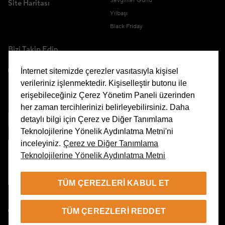
Sevgililer Günü
Site Haritası
Yılbaşı
Black Friday
Bizi Takip Edin
İnternet sitemizde çerezler vasıtasıyla kişisel
verileriniz işlenmektedir. Kişiselleştir butonu ile
erişebileceğiniz Çerez Yönetim Paneli üzerinden
Uygulamamızı İndirin
her zaman tercihlerinizi belirleyebilirsiniz. Daha
detaylı bilgi için Çerez ve Diğer Tanımlama
Teknolojilerine Yönelik Aydınlatma Metni'ni
inceleyiniz.
Çerez ve Diğer Tanımlama
Teknolojilerine Yönelik Aydınlatma Metni
Çerez Yönetim Paneli
TÜM ÇEREZLERI KABUL ET
TR
TÜM ÇEREZLERI REDDET