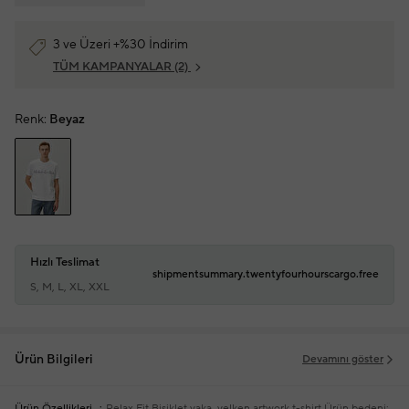
3 ve Üzeri +%30 İndirim
TÜM KAMPANYALAR
(2)
Renk:
Beyaz
Hızlı Teslimat
shipmentsummary.twentyfourhourscargo.free
S, M, L, XL, XXL
Ürün Bilgileri
Devamını göster
Ürün Özellikleri
Relax Fit
Bisiklet yaka, yelken artwork t-shirt
Ürün bedeni: