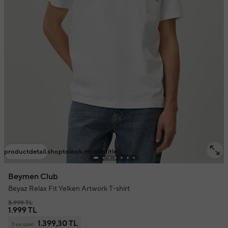
productdetail.shoptolook.mobile.title
Beymen Club
Beyaz Relax Fit Yelken Artwork T-shirt
3.999 TL
1.999 TL
1.399,30 TL
3 ve üzeri