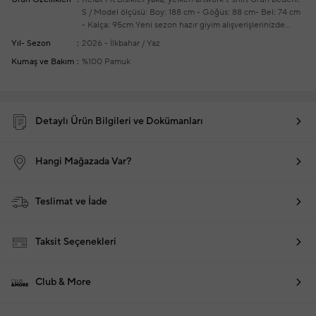
S / Model ölçüsü: Boy: 188 cm - Göğüs: 88 cm- Bel: 74 cm
- Kalça: 95cm
Yeni sezon hazır giyim alışverişlerinizde
ücretsiz tadilat yapılmaktadır
Yıl- Sezon
2026 - İlkbahar / Yaz
Kumaş ve Bakım
%100 Pamuk
Detaylı Ürün Bilgileri ve Dokümanları
Hangi Mağazada Var?
Teslimat ve İade
Taksit Seçenekleri
Club & More