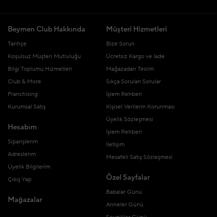
Beymen Club Hakkında
Müşteri Hizmetleri
Tarihçe
Bize Sorun
Koşulsuz Müşteri Mutluluğu
Ücretsiz Kargo ve İade
Bilgi Toplumu Hizmetleri
Mağazadan Teslim
Club & More
Sıkça Sorulan Sorular
Franchising
İşlem Rehberi
Kurumsal Satış
Kişisel Verilerin Korunması
Üyelik Sözleşmesi
Hesabım
İşlem Rehberi
Siparişlerim
İletişim
Adreslerim
Mesafeli Satış Sözleşmesi
Üyelik Bilgilerim
Özel Sayfalar
Çıkış Yap
Babalar Günü
Mağazalar
Anneler Günü