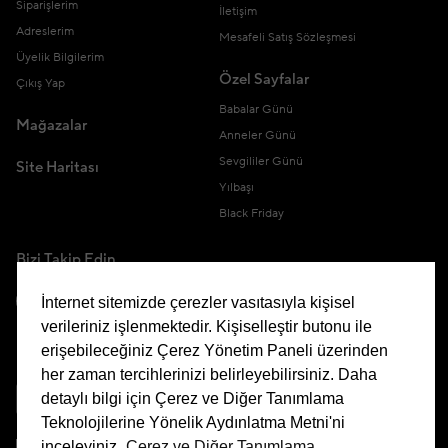
Siparişlerim
İletişim
Adreslerim
Mesafeli Satış Sözleşmesi
Üyelik Bilgilerim
Özel Sayfalar
Çıkış Yap
Babalar Günü
Mağazalar
Anneler Günü
Sevgililer Günü
Site Haritası
Yılbaşı
Black Friday
Bizi Takip Edin
İnternet sitemizde çerezler vasıtasıyla kişisel
verileriniz işlenmektedir. Kişiselleştir butonu ile
erişebileceğiniz Çerez Yönetim Paneli üzerinden
Uygulamamızı İndirin
her zaman tercihlerinizi belirleyebilirsiniz. Daha
detaylı bilgi için Çerez ve Diğer Tanımlama
Teknolojilerine Yönelik Aydınlatma Metni'ni
inceleyiniz.
Çerez ve Diğer Tanımlama