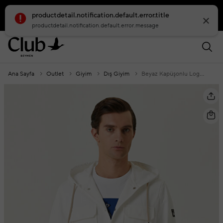
productdetail.notification.default.error.title
smartbanner.popup.text
smartbanner.popup.buttontext
productdetail.notification.default.error.message
Ana Sayfa
Outlet
Giyim
Dış Giyim
Beyaz Kapüşonlu Logolu Dış Gömlek