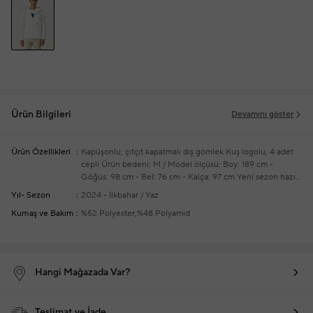
Ürün Bilgileri
Devamını göster
Ürün Özellikleri
Kapüşonlu, çıtçıt kapatmalı dış gömlek
Kuş logolu, 4 adet
cepli
Ürün bedeni: M / Model ölçüsü: Boy: 189 cm -
Göğüs: 98 cm - Bel: 76 cm - Kalça: 97 cm
Yeni sezon hazır
giyim alışverişlerinizde ücretsiz tadilat yapılmaktadır
Yıl- Sezon
2024 - İlkbahar / Yaz
Kumaş ve Bakım
%52 Polyester,%48 Polyamid
Hangi Mağazada Var?
Teslimat ve İade