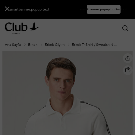
smartbanner.popup.text
smartbanner.popup.buttontext
Ana Sayfa
Erkek
Erkek Giyim
Erkek T-Shirt / Sweatshirt
Polo Yak