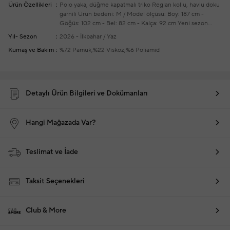
Ürün Özellikleri
Polo yaka, düğme kapatmalı triko
Reglan kollu, havlu doku
garnili
Ürün bedeni: M / Model ölçüsü: Boy: 187 cm -
Göğüs: 102 cm - Bel: 82 cm - Kalça: 92 cm
Yeni sezon
hazır giyim alışverişlerinizde ücretsiz tadilat yapılmaktadır
Yıl- Sezon
2026 - İlkbahar / Yaz
Kumaş ve Bakım
%72 Pamuk,%22 Viskoz,%6 Poliamid
Detaylı Ürün Bilgileri ve Dokümanları
Hangi Mağazada Var?
Teslimat ve İade
Taksit Seçenekleri
Club & More