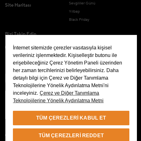
Sevgililer Günü
Site Haritası
Yılbaşı
Black Friday
Bizi Takip Edin
İnternet sitemizde çerezler vasıtasıyla kişisel
verileriniz işlenmektedir. Kişiselleştir butonu ile
erişebileceğiniz Çerez Yönetim Paneli üzerinden
Uygulamamızı İndirin
her zaman tercihlerinizi belirleyebilirsiniz. Daha
detaylı bilgi için Çerez ve Diğer Tanımlama
Teknolojilerine Yönelik Aydınlatma Metni'ni
inceleyiniz.
Çerez ve Diğer Tanımlama
Teknolojilerine Yönelik Aydınlatma Metni
Çerez Yönetim Paneli
TÜM ÇEREZLERI KABUL ET
TR
TÜM ÇEREZLERI REDDET