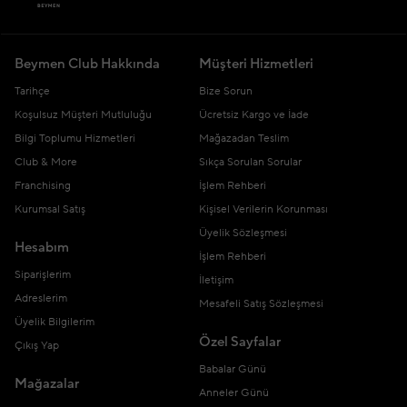
Beymen Club Hakkında
Müşteri Hizmetleri
Tarihçe
Bize Sorun
Koşulsuz Müşteri Mutluluğu
Ücretsiz Kargo ve İade
Bilgi Toplumu Hizmetleri
Mağazadan Teslim
Club & More
Sıkça Sorulan Sorular
Franchising
İşlem Rehberi
Kurumsal Satış
Kişisel Verilerin Korunması
Üyelik Sözleşmesi
Hesabım
İşlem Rehberi
Siparişlerim
İletişim
Adreslerim
Mesafeli Satış Sözleşmesi
Üyelik Bilgilerim
Özel Sayfalar
Çıkış Yap
Babalar Günü
Mağazalar
Anneler Günü