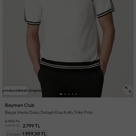
productdetail.shoptolook.mobile.title
Beymen Club
Beyaz Havlu Doku Detaylı Kısa Kollu Triko Polo
6.950 TL
3.599 TL
2.799 TL
1.959,30 TL
3 ve üzeri