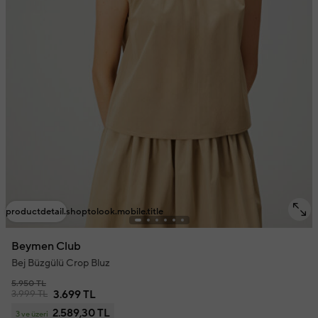
productdetail.shoptolook.mobile.title
Beymen Club
Bej Büzgülü Crop Bluz
5.950 TL
3.999 TL
3.699 TL
2.589,30 TL
3 ve üzeri