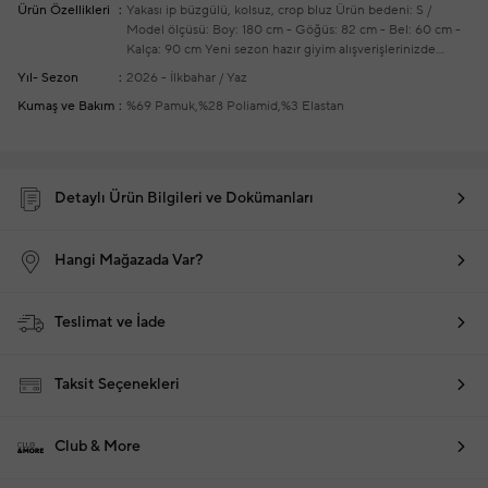
Ürün Özellikleri
Yakası ip büzgülü, kolsuz, crop bluz
Ürün bedeni: S /
Model ölçüsü: Boy: 180 cm - Göğüs: 82 cm - Bel: 60 cm -
Kalça: 90 cm
Yeni sezon hazır giyim alışverişlerinizde
ücretsiz tadilat yapılmaktadır
Yıl- Sezon
2026 - İlkbahar / Yaz
Kumaş ve Bakım
%69 Pamuk,%28 Poliamid,%3 Elastan
Detaylı Ürün Bilgileri ve Dokümanları
Hangi Mağazada Var?
Teslimat ve İade
Taksit Seçenekleri
Club & More