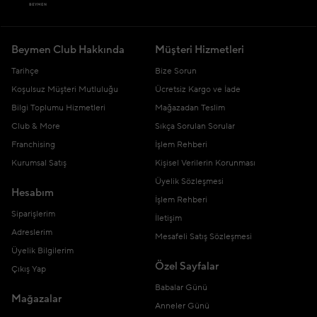
Beymen Club Hakkında
Müşteri Hizmetleri
Tarihçe
Bize Sorun
Koşulsuz Müşteri Mutluluğu
Ücretsiz Kargo ve İade
Bilgi Toplumu Hizmetleri
Mağazadan Teslim
Club & More
Sıkça Sorulan Sorular
Franchising
İşlem Rehberi
Kurumsal Satış
Kişisel Verilerin Korunması
Üyelik Sözleşmesi
Hesabım
İşlem Rehberi
Siparişlerim
İletişim
Adreslerim
Mesafeli Satış Sözleşmesi
Üyelik Bilgilerim
Özel Sayfalar
Çıkış Yap
Babalar Günü
Mağazalar
Anneler Günü