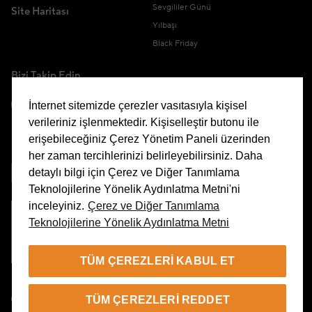
Sevgililer Günü
Site Haritası
Yılbaşı
Black Friday
Bizi Takip Edin
İnternet sitemizde çerezler vasıtasıyla kişisel
verileriniz işlenmektedir. Kişiselleştir butonu ile
erişebileceğiniz Çerez Yönetim Paneli üzerinden
Uygulamamızı İndirin
her zaman tercihlerinizi belirleyebilirsiniz. Daha
detaylı bilgi için Çerez ve Diğer Tanımlama
Teknolojilerine Yönelik Aydınlatma Metni'ni
inceleyiniz.
Çerez ve Diğer Tanımlama
Teknolojilerine Yönelik Aydınlatma Metni
Çerez Yönetim Paneli
TÜM ÇEREZLERI KABUL ET
TR
TÜM ÇEREZLERI REDDET